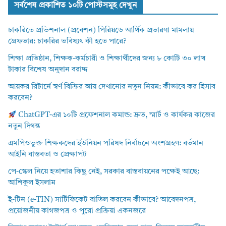
সর্বশেষ প্রকাশিত ১০টি পোস্টসমূহ দেখুন
চাকরিতে প্রভিশনাল (প্রবেশন) পিরিয়ডে আর্থিক প্রতারণা মামলায়
গ্রেফতার: চাকরির ভবিষ্যৎ কী হতে পারে?
শিক্ষা প্রতিষ্ঠান, শিক্ষক-কর্মচারী ও শিক্ষার্থীদের জন্য ৮ কোটি ৩০ লাখ
টাকার বিশেষ অনুদান বরাদ্দ
আয়কর রিটার্নে স্বর্ণ বিক্রির আয় দেখানোর নতুন নিয়ম: কীভাবে কর হিসাব
করবেন?
ChatGPT-এর ১০টি প্রফেশনাল কমান্ড: দ্রুত, স্মার্ট ও কার্যকর কাজের
নতুন দিগন্ত
এমপিওভুক্ত শিক্ষকদের ইউনিয়ন পরিষদ নির্বাচনে অংশগ্রহণ: বর্তমান
আইনি বাস্তবতা ও প্রেক্ষাপট
পে-স্কেল নিয়ে হতাশার কিছু নেই, সরকার বাস্তবায়নের পক্ষেই আছে:
আশিকুল ইসলাম
ই-টিন (e-TIN) সার্টিফিকেট বাতিল করবেন কীভাবে? আবেদনপত্র,
প্রয়োজনীয় কাগজপত্র ও পুরো প্রক্রিয়া একনজরে