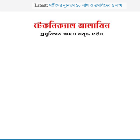
Skip
Latest:
মন্ত্রীদের ন্যূনতম ১০ লাখ ও এমপিদের ৫ লাখ
to
টাকা বেতন হওয়া উচিত: প্রবাসীকল্যাণ
content
প্রতিমন্ত্রী
নবম জাতীয় পে-স্কেলের প্রস্তাবিত কাঠামো:
কোন গ্রেডে কত বেতন বাড়তে পারে, থাকছে
সর্বোচ্চ ধাপও
GPF থেকে প্রথম ঋণ শেষ হওয়ার পর আবার
অগ্রিম নেওয়া যাবে কি?
বাংলাদেশ জুডিশিয়াল সার্ভিস পে
কমিশন-২০২৫: প্রতিবেদন পর্যালোচনায়
উচ্চপর্যায়ের কমিটি গঠন
জাতীয় পরিচয়পত্রের ছবি ও স্বাক্ষর পরিবর্তন
করবেন যেভাবে, লাগবে ২৩০ টাকা