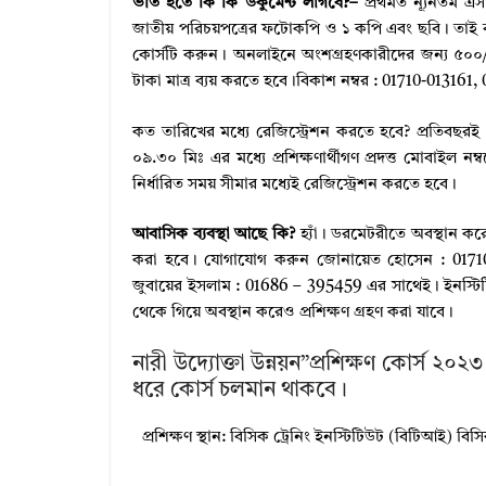
ভর্তি হতে কি কি ডকুমেন্ট লাগবে?–
প্রথমত ন্যূনতম এস
জাতীয় পরিচয়পত্রের ফটোকপি ও ১ কপি এবং ছবি। তাই ব্যব
কোর্সটি করুন। অনলাইনে অংশগ্রহণকারীদের জন্য ৫০০/
টাকা মাত্র ব্যয় করতে হবে।বিকাশ নম্বর : 01710-0131
কত তারিখের মধ্যে রেজিস্ট্রেশন করতে হবে? প্রতিব
০৯.৩০ মিঃ এর মধ্যে প্রশিক্ষণার্থীগণ প্রদত্ত মোবাইল ন
নির্ধারিত সময় সীমার মধ্যেই রেজিস্ট্রেশন করতে হবে।
আবাসিক ব্যবস্থা আছে কি?
হ্যাঁ। ডরমেটরীতে অবস্থান করে
করা হবে। যোগাযোগ করুন জোনায়েত হোসেন : 01710-
জুবায়ের ইসলাম : 01686 – 395459 এর সাথেই। ইনস্টিটিউ
থেকে গিয়ে অবস্থান করেও প্রশিক্ষণ গ্রহণ করা যাবে।
নারী উদ্যোক্তা উন্নয়ন”প্রশিক্ষণ কোর্স 
ধরে কোর্স চলমান থাকবে।
প্রশিক্ষণ স্থান: বিসিক ট্রেনিং ইনস্টিটিউট (বিটিআই) বিসিক