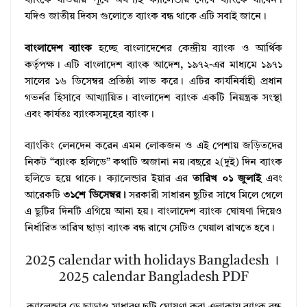
ব্যাংকে যাওয়ার পূর্বে অবশ্যই ক্যালেন্ডার দেখে ব্যাংকে যাবেন।
যদিও জাতীয় দিবস গুলোতে ব্যাংক বন্ধ থাকে এটি সবাই জানে।
বাংলাদেশ ব্যাংক
হচ্ছে বাংলাদেশের কেন্দ্রীয় ব্যাংক ও আর্থিক
কর্তৃপক্ষ। এটি বাংলাদেশ ব্যাংক আদেশ, ১৯৭২-এর মাধ্যমে ১৯৭১
সালের ১৬ ডিসেম্বর প্রতিষ্ঠা লাভ করে। এটির কার্যনির্বাহী প্রধান
গভর্নর হিসাবে আখ্যায়িত। বাংলাদেশ ব্যাংক একটি নিয়ন্ত্রক সংস্থা
এবং কার্যতঃ ব্যাংকসমূহের ব্যাংক।
ব্যাংকিং লেনদেন করেন এমন লোকজন ও এই পেশায় জড়িতদের
নিকট “ব্যাংক হলিডে” কথাটি অজানা নয়।বছরে ২(দুই) দিন ব্যাংক
হলিডে হয়ে থাকে। ক্যালেন্ডার ইয়ার এর
তারিখ ০১ জুলাই
এবং
আরেকটি
৩১শে ডিসেম্বর।
সরকারী সাধারন ছুটির সাথে মিলে গেলে
এ ছুটির দিনটি এগিয়ে আনা হয়। বাংলাদেশ ব্যাংক ঘোষণা দিয়েও
নির্ধারিত তারিখ ছাড়া ব্যাংক বন্ধ রাখে সেটিও খেয়াল রাখতে হবে।
2025 calendar with holidays Bangladesh ।
2025 calendar Bangladesh PDF