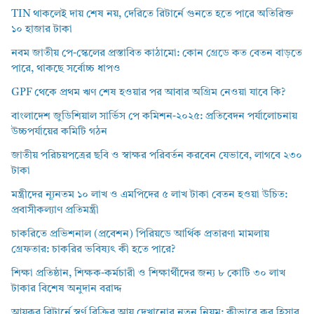
TIN থাকলেই দায় শেষ নয়, দেরিতে রিটার্নে গুনতে হতে পারে অতিরিক্ত
১০ হাজার টাকা
নবম জাতীয় পে-স্কেলের প্রস্তাবিত কাঠামো: কোন গ্রেডে কত বেতন বাড়তে
পারে, থাকছে সর্বোচ্চ ধাপও
GPF থেকে প্রথম ঋণ শেষ হওয়ার পর আবার অগ্রিম নেওয়া যাবে কি?
বাংলাদেশ জুডিশিয়াল সার্ভিস পে কমিশন-২০২৫: প্রতিবেদন পর্যালোচনায়
উচ্চপর্যায়ের কমিটি গঠন
জাতীয় পরিচয়পত্রের ছবি ও স্বাক্ষর পরিবর্তন করবেন যেভাবে, লাগবে ২৩০
টাকা
মন্ত্রীদের ন্যূনতম ১০ লাখ ও এমপিদের ৫ লাখ টাকা বেতন হওয়া উচিত:
প্রবাসীকল্যাণ প্রতিমন্ত্রী
চাকরিতে প্রভিশনাল (প্রবেশন) পিরিয়ডে আর্থিক প্রতারণা মামলায়
গ্রেফতার: চাকরির ভবিষ্যৎ কী হতে পারে?
শিক্ষা প্রতিষ্ঠান, শিক্ষক-কর্মচারী ও শিক্ষার্থীদের জন্য ৮ কোটি ৩০ লাখ
টাকার বিশেষ অনুদান বরাদ্দ
আয়কর রিটার্নে স্বর্ণ বিক্রির আয় দেখানোর নতুন নিয়ম: কীভাবে কর হিসাব