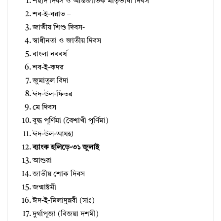
শহীদ দিবস ও আন্তর্জাতিক মাতৃভাষা দিবস
শব-ই-বরাত –
জাতীয় শিশু দিবস-
স্বাধীনতা ও জাতীয় দিবস
বাংলা নববর্ষ
শব-ই-কদর
জুমাতুল বিদা
ঈদ-উল-ফিতর
মে দিবস
বুদ্ধ পূর্ণিমা (বৈশাখী পূর্ণিমা)
ঈদ-উল-আযহা
ব্যাংক হলিড়ে-৩১ জুলাই
আশুরা
জাতীয় শােক দিবস
জন্মাষ্টমী
ঈদ-ই-মিলাদুন্নবী (সাঃ)
দুর্গাপূজা (বিজয়া দশমী)