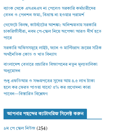
ব্যাংক থেকে এসএমএস না পেলেও সরকারি কর্মচারীদের
বেতন ও পেনশন জমা, বিভ্রান্ত না হওয়ার পরামর্শ
গেজেটে বিলম্ব, কাটছাঁটের আশঙ্কা: অনিশ্চয়তায় সরকারি
চাকরিজীবীরা, নবম পে-স্কেল নিয়ে অপেক্ষা আরও দীর্ঘ হতে
পারে
সরকারি অফিসসমূহে লাইট, ফ্যান ও মাল্টিপ্লাগ ক্রয়ের সঠিক
অর্থনৈতিক কোড ও খাত বিন্যাস
বাংলাদেশ বেতারে প্রচারিত বিজ্ঞাপনের নতুন মূল্যতালিকা
অনুমোদন
শুধু এফডিআর ও সঞ্চয়পত্রের সুদের আয় ৪.৫ লাখ টাকা
হলে কর ফেরত পাওয়া যাবে? ৫% কর প্রণোদনা কারা
পাবেন—বিস্তারিত বিশ্লেষণ
আপনার পছন্দের ক্যাটাগরিজ সিলেক্ট করুন
৯ম পে স্কেল নিউজ
(254)