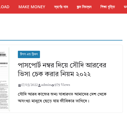
LOAD
MAKE MONEY
স্বর্ণের দাম
জন্ম নিবন্ধন
শিক্ষা বৃত্তি
ডল
টিপস এন্ড ট্রিকস
পাসপোর্ট নম্বর দিয়ে সৌদি আরবের
ভিসা চেক করার নিয়ম ২০২২
17/03/2022
admin
979 Views
সৌদি আরব কাজের জন্য সাধারণত আমাদের দেশ থেকে
অসংখ্যা মানুষে ছেড়ে যায় জীবিকার তাগিদে।