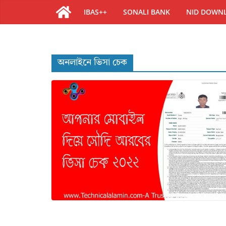
IBAS++
SONALI BANK
NID DOWN
অনলাইনে ভিসা চেক