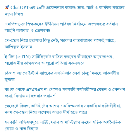
ChatGPT-এর ১০টি প্রফেশনাল কমান্ড: দ্রুত, স্মার্ট ও কার্যকর কাজের
নতুন দিগন্ত
এমপিওভুক্ত শিক্ষকদের ইউনিয়ন পরিষদ নির্বাচনে অংশগ্রহণ: বর্তমান
আইনি বাস্তবতা ও প্রেক্ষাপট
পে-স্কেল নিয়ে হতাশার কিছু নেই, সরকার বাস্তবায়নের পক্ষেই আছে:
আশিকুল ইসলাম
ই-টিন (e-TIN) সার্টিফিকেট বাতিল করবেন কীভাবে? আবেদনপত্র,
প্রয়োজনীয় কাগজপত্র ও পুরো প্রক্রিয়া একনজরে
বিকাশ অ্যাপে ইস্টার্ন ব্যাংকের এফডিআর সেবা চালু: মিলছে আকর্ষণীয়
মুনাফা
ব্যাংক থেকে এসএমএস না পেলেও সরকারি কর্মচারীদের বেতন ও পেনশন
জমা, বিভ্রান্ত না হওয়ার পরামর্শ
গেজেটে বিলম্ব, কাটছাঁটের আশঙ্কা: অনিশ্চয়তায় সরকারি চাকরিজীবীরা,
নবম পে-স্কেল নিয়ে অপেক্ষা আরও দীর্ঘ হতে পারে
সরকারি অফিসসমূহে লাইট, ফ্যান ও মাল্টিপ্লাগ ক্রয়ের সঠিক অর্থনৈতিক
কোড ও খাত বিন্যাস