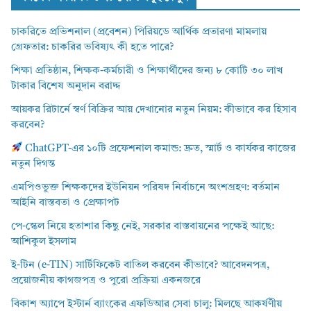
চাকরিতে প্রভিশনাল (প্রবেশন) পিরিয়ডে আর্থিক প্রতারণা মামলায়
গ্রেফতার: চাকরির ভবিষ্যৎ কী হতে পারে?
শিক্ষা প্রতিষ্ঠান, শিক্ষক-কর্মচারী ও শিক্ষার্থীদের জন্য ৮ কোটি ৩০ লাখ
টাকার বিশেষ অনুদান বরাদ্দ
আয়কর রিটার্নে স্বর্ণ বিক্রির আয় দেখানোর নতুন নিয়ম: কীভাবে কর হিসাব
করবেন?
ChatGPT-এর ১০টি প্রফেশনাল কমান্ড: দ্রুত, স্মার্ট ও কার্যকর কাজের
নতুন দিগন্ত
এমপিওভুক্ত শিক্ষকদের ইউনিয়ন পরিষদ নির্বাচনে অংশগ্রহণ: বর্তমান
আইনি বাস্তবতা ও প্রেক্ষাপট
পে-স্কেল নিয়ে হতাশার কিছু নেই, সরকার বাস্তবায়নের পক্ষেই আছে:
আশিকুল ইসলাম
ই-টিন (e-TIN) সার্টিফিকেট বাতিল করবেন কীভাবে? আবেদনপত্র,
প্রয়োজনীয় কাগজপত্র ও পুরো প্রক্রিয়া একনজরে
বিকাশ অ্যাপে ইস্টার্ন ব্যাংকের এফডিআর সেবা চালু: মিলছে আকর্ষণীয়