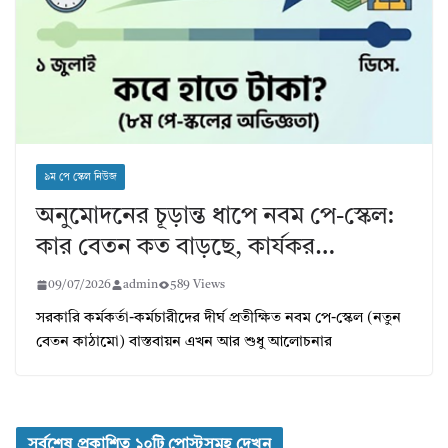
৯ম পে স্কেল নিউজ
অনুমোদনের চূড়ান্ত ধাপে নবম পে-স্কেল:
কার বেতন কত বাড়ছে, কার্যকর…
09/07/2026
admin
589 Views
সরকারি কর্মকর্তা-কর্মচারীদের দীর্ঘ প্রতীক্ষিত নবম পে-স্কেল (নতুন
বেতন কাঠামো) বাস্তবায়ন এখন আর শুধু আলোচনার
সর্বশেষ প্রকাশিত ১০টি পোস্টসমূহ দেখুন