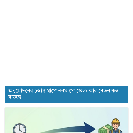
অনুমোদনের চূড়ান্ত ধাপে নবম পে-স্কেল: কার বেতন কত
বাড়ছে