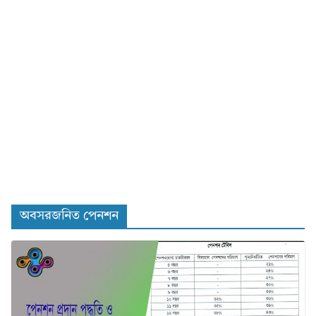
অবসরজনিত পেনশন