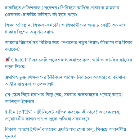
চাকরিতে প্রভিশনাল (প্রবেশন) পিরিয়ডে আর্থিক প্রতারণা মামলায়
গ্রেফতার: চাকরির ভবিষ্যৎ কী হতে পারে?
শিক্ষা প্রতিষ্ঠান, শিক্ষক-কর্মচারী ও শিক্ষার্থীদের জন্য ৮ কোটি ৩০ লাখ
টাকার বিশেষ অনুদান বরাদ্দ
আয়কর রিটার্নে স্বর্ণ বিক্রির আয় দেখানোর নতুন নিয়ম: কীভাবে কর হিসাব
করবেন?
ChatGPT-এর ১০টি প্রফেশনাল কমান্ড: দ্রুত, স্মার্ট ও কার্যকর কাজের
নতুন দিগন্ত
এমপিওভুক্ত শিক্ষকদের ইউনিয়ন পরিষদ নির্বাচনে অংশগ্রহণ: বর্তমান
আইনি বাস্তবতা ও প্রেক্ষাপট
পে-স্কেল নিয়ে হতাশার কিছু নেই, সরকার বাস্তবায়নের পক্ষেই আছে:
আশিকুল ইসলাম
ই-টিন (e-TIN) সার্টিফিকেট বাতিল করবেন কীভাবে? আবেদনপত্র,
প্রয়োজনীয় কাগজপত্র ও পুরো প্রক্রিয়া একনজরে
বিকাশ অ্যাপে ইস্টার্ন ব্যাংকের এফডিআর সেবা চালু: মিলছে আকর্ষণীয়
মুনাফা