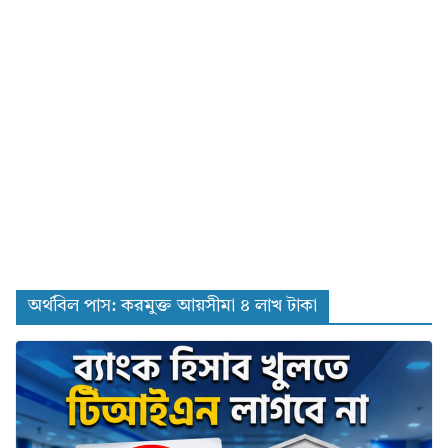
অর্থবিল পাস: করমুক্ত আয়সীমা ৪ লাখ টাকা