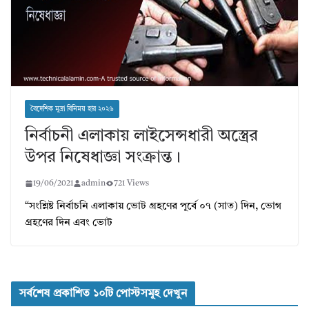
বৈদেশিক মুদ্রা বিনিময় হার ২০২৬
নির্বাচনী এলাকায় লাইসেন্সধারী অস্ত্রের
উপর নিষেধাজ্ঞা সংক্রান্ত।
19/06/2021
admin
721 Views
“সংশ্লিষ্ট নির্বাচনি এলাকায় ভোট গ্রহণের পূর্বে ০৭ (সাত) দিন, ভোগ
গ্রহণের দিন এবং ভোট
সর্বশেষ প্রকাশিত ১০টি পোস্টসমূহ দেখুন