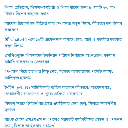
শিক্ষা প্রতিষ্ঠান, শিক্ষক-কর্মচারী ও শিক্ষার্থীদের জন্য ৮ কোটি ৩০ লাখ
টাকার বিশেষ অনুদান বরাদ্দ
আয়কর রিটার্নে স্বর্ণ বিক্রির আয় দেখানোর নতুন নিয়ম: কীভাবে কর হিসাব
করবেন?
ChatGPT-এর ১০টি প্রফেশনাল কমান্ড: দ্রুত, স্মার্ট ও কার্যকর কাজের
নতুন দিগন্ত
এমপিওভুক্ত শিক্ষকদের ইউনিয়ন পরিষদ নির্বাচনে অংশগ্রহণ: বর্তমান
আইনি বাস্তবতা ও প্রেক্ষাপট
পে-স্কেল নিয়ে হতাশার কিছু নেই, সরকার বাস্তবায়নের পক্ষেই আছে:
আশিকুল ইসলাম
ই-টিন (e-TIN) সার্টিফিকেট বাতিল করবেন কীভাবে? আবেদনপত্র,
প্রয়োজনীয় কাগজপত্র ও পুরো প্রক্রিয়া একনজরে
বিকাশ অ্যাপে ইস্টার্ন ব্যাংকের এফডিআর সেবা চালু: মিলছে আকর্ষণীয়
মুনাফা
ব্যাংক থেকে এসএমএস না পেলেও সরকারি কর্মচারীদের বেতন ও পেনশন
জমা, বিভ্রান্ত না হওয়ার পরামর্শ