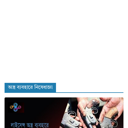
অস্ত্র ব্যবহারে নিষেধাজ্ঞা