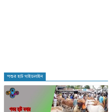
পশুর হাট গাইডলাইন