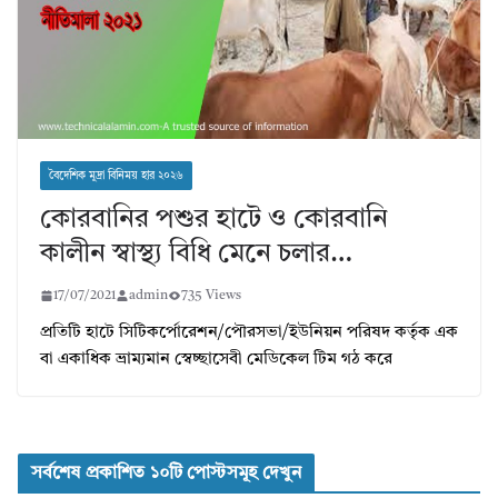
বৈদেশিক মুদ্রা বিনিময় হার ২০২৬
কোরবানির পশুর হাটে ও কোরবানি
কালীন স্বাস্থ্য বিধি মেনে চলার…
17/07/2021
admin
735 Views
প্রতিটি হাটে সিটিকর্পোরেশন/পৌরসভা/ইউনিয়ন পরিষদ কর্তৃক এক
বা একাধিক ভ্রাম্যমান স্বেচ্ছাসেবী মেডিকেল টিম গঠ করে
সর্বশেষ প্রকাশিত ১০টি পোস্টসমূহ দেখুন