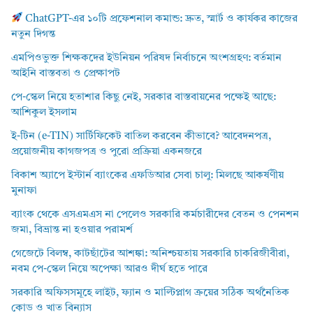
ChatGPT-এর ১০টি প্রফেশনাল কমান্ড: দ্রুত, স্মার্ট ও কার্যকর কাজের
নতুন দিগন্ত
এমপিওভুক্ত শিক্ষকদের ইউনিয়ন পরিষদ নির্বাচনে অংশগ্রহণ: বর্তমান
আইনি বাস্তবতা ও প্রেক্ষাপট
পে-স্কেল নিয়ে হতাশার কিছু নেই, সরকার বাস্তবায়নের পক্ষেই আছে:
আশিকুল ইসলাম
ই-টিন (e-TIN) সার্টিফিকেট বাতিল করবেন কীভাবে? আবেদনপত্র,
প্রয়োজনীয় কাগজপত্র ও পুরো প্রক্রিয়া একনজরে
বিকাশ অ্যাপে ইস্টার্ন ব্যাংকের এফডিআর সেবা চালু: মিলছে আকর্ষণীয়
মুনাফা
ব্যাংক থেকে এসএমএস না পেলেও সরকারি কর্মচারীদের বেতন ও পেনশন
জমা, বিভ্রান্ত না হওয়ার পরামর্শ
গেজেটে বিলম্ব, কাটছাঁটের আশঙ্কা: অনিশ্চয়তায় সরকারি চাকরিজীবীরা,
নবম পে-স্কেল নিয়ে অপেক্ষা আরও দীর্ঘ হতে পারে
সরকারি অফিসসমূহে লাইট, ফ্যান ও মাল্টিপ্লাগ ক্রয়ের সঠিক অর্থনৈতিক
কোড ও খাত বিন্যাস