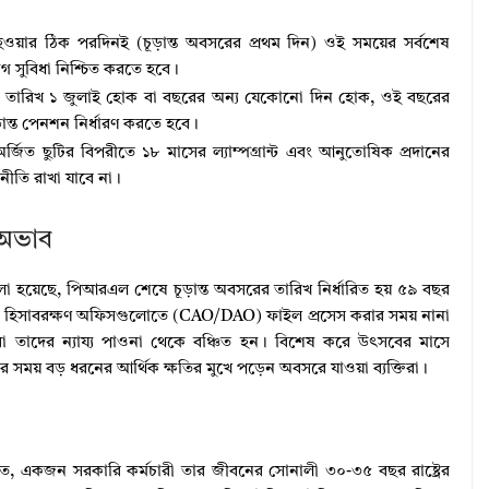
ার ঠিক পরদিনই (চূড়ান্ত অবসরের প্রথম দিন) ওই সময়ের সর্বশেষ
াগ সুবিধা নিশ্চিত করতে হবে।
ারিখ ১ জুলাই হোক বা বছরের অন্য যেকোনো দিন হোক, ওই বছরের
চূড়ান্ত পেনশন নির্ধারণ করতে হবে।
্জিত ছুটির বিপরীতে ১৮ মাসের ল্যাম্পগ্রান্ট এবং আনুতোষিক প্রদানের
ীতি রাখা যাবে না।
 অভাব
রণে বলা হয়েছে, পিআরএল শেষে চূড়ান্ত অবসরের তারিখ নির্ধারিত হয় ৫৯ বছর
যায়ের হিসাবরক্ষণ অফিসগুলোতে (CAO/DAO) ফাইল প্রসেস করার সময় নানা
ীরা তাদের ন্যায্য পাওনা থেকে বঞ্চিত হন। বিশেষ করে উৎসবের মাসে
র সময় বড় ধরনের আর্থিক ক্ষতির মুখে পড়েন অবসরে যাওয়া ব্যক্তিরা।
 মতে, একজন সরকারি কর্মচারী তার জীবনের সোনালী ৩০-৩৫ বছর রাষ্ট্রের