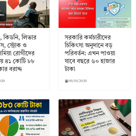
ার, কিডনি, লিভার
সরকারি কর্মচারীদের
, স্ট্রোক ও
চিকিৎসা অনুদানে বড়
সেমিয়া রোগীদের
পরিবর্তন: এখন পাওয়া
ায় ৪১ কোটি ৮৮
যাবে বছরে ৬০ হাজার
কার বরাদ্দ
টাকা
026
06/01/2026