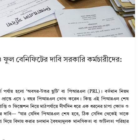
ল বেনিফিটের দাবি সরকারি কর্মচারীদের:
্ণ পর্যায় হলো ‘অবসর-উত্তর ছুটি’ বা পিআরএল (PRL)। বর্তমান নিয়ম
ষ প্রান্তে এসে ১ বছর পিআরএল ভোগ করেন। কিন্তু এই পিআরএল শেষ
াপ্তি ও ফিক্সেশন নিয়ে মাঠপর্যায়ে দীর্ঘদিন ধরে এক ধরনের চাপা ক্ষোভ ও
ারীদের দাবি— “যার যেদিন পিআরএল শেষ হবে, ঠিক সেদিন থেকেই তাকে
ধা দিয়ে বিদায় করার চলমান বৈষম্যমূলক মানসিকতা বা জটিলতা পরিহার