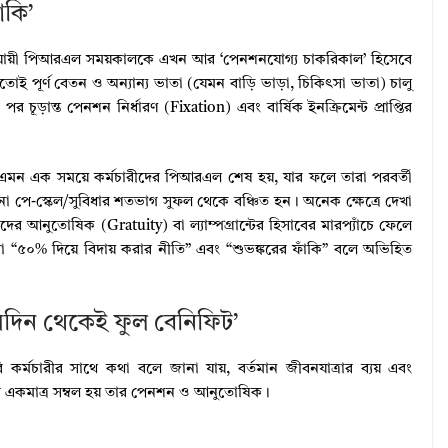
ঁকি’
 অনুযায়ী পিআরএল সময়কালকে এখন আর ‘পেনশনযোগ্য চাকরিকাল’ হিসেবে
পূর্ণ বেতন ও অন্যান্য ভাতা (যেমন বাড়ি ভাড়া, চিকিৎসা ভাতা) চালু
ন্ত পেনশন নির্ধারণ (Fixation) এবং বার্ষিক ইনক্রিমেন্ট প্রাপ্তির
 এমন এক সময়ে কর্মচারীদের পিআরএল শেষ হয়, যার ফলে তারা পরবর্তী
কোনো পে-স্কেল/সুবিধার শতভাগ সুফল থেকে বঞ্চিত হন। অনেক ক্ষেত্রে দেখা
 আনুতোষিক (Gratuity) বা ল্যাম্পগ্রান্টের হিসাবের মারপ্যাঁচে ফেলে
রা “৫০% দিয়ে বিদায় করার নীতি” এবং “শুভঙ্করের ফাঁকি” বলে অভিহিত
সেদিন থেকেই ফুল বেনিফিট’
মচারীর সাথে কথা বলে জানা যায়, বর্তমান জীবনযাত্রার ব্যয় এবং
ীর একমাত্র সম্বল হয় তার পেনশন ও আনুতোষিক।