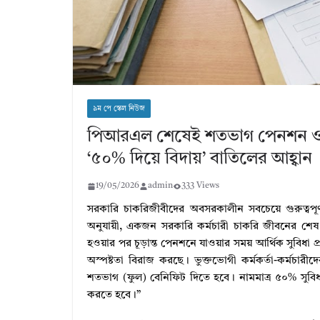
৯ম পে স্কেল নিউজ
পিআরএল শেষেই শতভাগ পেনশন ও ফু
‘৫০% দিয়ে বিদায়’ বাতিলের আহ্বান
19/05/2026
admin
333 Views
সরকারি চাকরিজীবীদের অবসরকালীন সবচেয়ে গুরুত্বপূর
অনুযায়ী, একজন সরকারি কর্মচারী চাকরি জীবনের শে
হওয়ার পর চূড়ান্ত পেনশনে যাওয়ার সময় আর্থিক সুবিধা প্র
অস্পষ্টতা বিরাজ করছে। ভুক্তভোগী কর্মকর্তা-কর্মচ
শতভাগ (ফুল) বেনিফিট দিতে হবে। নামমাত্র ৫০% সুবি
করতে হবে।”