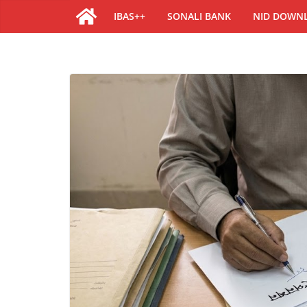
IBAS++
SONALI BANK
NID DOWN