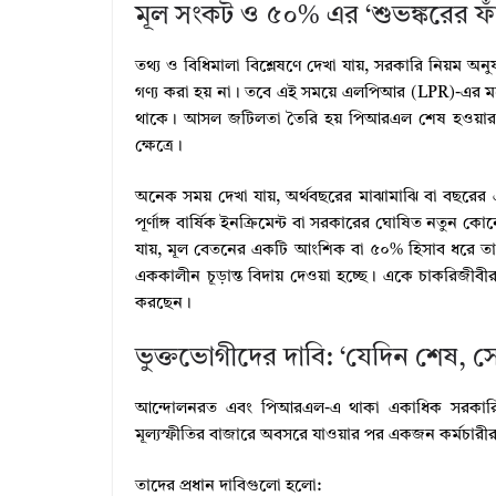
মূল সংকট ও ৫০% এর ‘শুভঙ্করের ফা
তথ্য ও বিধিমালা বিশ্লেষণে দেখা যায়, সরকারি নিয়ম
গণ্য করা হয় না। তবে এই সময়ে এলপিআর (LPR)-এর মতোই 
থাকে। আসল জটিলতা তৈরি হয় পিআরএল শেষ হওয়ার পর চূড়া
ক্ষেত্রে।
অনেক সময় দেখা যায়, অর্থবছরের মাঝামাঝি বা বছরের
পূর্ণাঙ্গ বার্ষিক ইনক্রিমেন্ট বা সরকারের ঘোষিত নতুন 
যায়, মূল বেতনের একটি আংশিক বা ৫০% হিসাব ধরে তাদের
এককালীন চূড়ান্ত বিদায় দেওয়া হচ্ছে। একে চাকরিজীবী
করছেন।
ভুক্তভোগীদের দাবি: ‘যেদিন শেষ, 
আন্দোলনরত এবং পিআরএল-এ থাকা একাধিক সরকারি কর্
মূল্যস্ফীতির বাজারে অবসরে যাওয়ার পর একজন কর্মচার
তাদের প্রধান দাবিগুলো হলো: