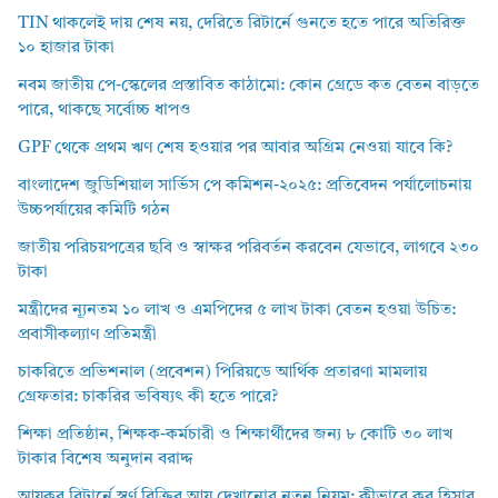
TIN থাকলেই দায় শেষ নয়, দেরিতে রিটার্নে গুনতে হতে পারে অতিরিক্ত
১০ হাজার টাকা
নবম জাতীয় পে-স্কেলের প্রস্তাবিত কাঠামো: কোন গ্রেডে কত বেতন বাড়তে
পারে, থাকছে সর্বোচ্চ ধাপও
GPF থেকে প্রথম ঋণ শেষ হওয়ার পর আবার অগ্রিম নেওয়া যাবে কি?
বাংলাদেশ জুডিশিয়াল সার্ভিস পে কমিশন-২০২৫: প্রতিবেদন পর্যালোচনায়
উচ্চপর্যায়ের কমিটি গঠন
জাতীয় পরিচয়পত্রের ছবি ও স্বাক্ষর পরিবর্তন করবেন যেভাবে, লাগবে ২৩০
টাকা
মন্ত্রীদের ন্যূনতম ১০ লাখ ও এমপিদের ৫ লাখ টাকা বেতন হওয়া উচিত:
প্রবাসীকল্যাণ প্রতিমন্ত্রী
চাকরিতে প্রভিশনাল (প্রবেশন) পিরিয়ডে আর্থিক প্রতারণা মামলায়
গ্রেফতার: চাকরির ভবিষ্যৎ কী হতে পারে?
শিক্ষা প্রতিষ্ঠান, শিক্ষক-কর্মচারী ও শিক্ষার্থীদের জন্য ৮ কোটি ৩০ লাখ
টাকার বিশেষ অনুদান বরাদ্দ
আয়কর রিটার্নে স্বর্ণ বিক্রির আয় দেখানোর নতুন নিয়ম: কীভাবে কর হিসাব