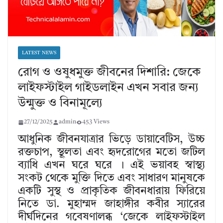
LATEST NEWS
রোগ ও ওষুধমুক্ত জীবনের দিশারি: জেকে
লাইফস্টাইল গাইডলাইন এখন সবার জন্য
উন্মুক্ত ও বিনামূল্যে
27/12/2025
admin
453 Views
আধুনিক জীবনযাত্রার ভিড়ে ডায়াবেটিস, উচ্চ
রক্তচাপ, স্থূলতা এবং হৃদরোগের মতো জটিল
ব্যাধি এখন ঘরে ঘরে
। এই ভয়াবহ স্বাস্থ্য
সংকট থেকে মুক্তি দিতে এবং সাধারণ মানুষকে
একটি সুস্থ ও প্রাকৃতিক জীবনধারায় ফিরিয়ে
নিতে ডা.
মুহাম্মদ জাহাঙ্গীর কবীর স্যারের
দীর্ঘদিনের গবেষণালব্ধ ‘জেকে লাইফস্টাইল