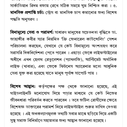
সার্কাডিয়ান রিদম বজায় রেখে সঠিক সময়ে ঘুম নিশ্চিত করা
। ৫.
মানসিক প্রশান্তি চর্চা:
স্ট্রেস বা মানসিক চাপ কমানোর জন্য বিশেষ
পদ্ধতি অনুসরণ
।
বিনামূল্যে সেবা ও পরামর্শ:
সাধারণ মানুষের সচেতনতা বৃদ্ধিতে ডা.
জাহাঙ্গীর কবীর স্যার নিয়মিত ‘ফ্রি জেনারেল কাউন্সেলিং’ সেশন
পরিচালনা করছেন, যেখানে যে কেউ বিনামূল্যে অংশগ্রহণ করে
সরাসরি দিকনির্দেশনা পেতে পারেন
।
এছাড়া জেকে লাইফস্টাইলের
অধীনে এখন হেলথ রেভুলেশন (প্যাথলজি), আল্টিমেট অর্গানিক
লাইফ (খাবার), এবং জেকে ফিটনেস অ্যারেনার মতো আধুনিক
সেবা যুক্ত করা হয়েছে যাতে মানুষ পূর্ণাঙ্গ সাপোর্ট পায়
।
বিশেষ আহ্বান:
কর্তৃপক্ষের পক্ষ থেকে জানানো হয়েছে, এই
গাইডলাইনটি মনোযোগ দিয়ে পড়ার মাধ্যমে যে কেউ নিজের
জীবনধারা পরিবর্তন করতে পারবেন
।
তবে জটিল রোগীদের ক্ষেত্রে
বিশেষজ্ঞ ডাক্তারের পরামর্শ নিয়ে লাইফস্টাইল শুরুর তাগিদ দেওয়া
হয়েছে
। এই জনকল্যাণমূলক তথ্যটি সবার মাঝে ছড়িয়ে দিয়ে একটি
সুস্থ সমাজ বিনির্মাণে সহায়তার জন্য আহ্বান জানানো হয়েছে।