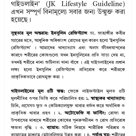
গাইডলাইন’ (JK Lifestyle Guideline)
এখন সম্পূর্ণ বিনামূল্যে সবার জন্য উন্মুক্ত করা
হয়েছে
।
সুস্থতার মূল অন্তরায়: ইনসুলিন রেজিস্ট্যান্স
ডা.
জাহাঙ্গীর কবীর
স্যারের মতে, আধুনিক অধিকাংশ রোগের মূল কারণ হলো ‘ইনসুলিন
রেজিস্ট্যান্স’
।
আমাদের খাদ্যাভ্যাস এবং অলস জীবনযাপনের
কারণে শরীরের কোষগুলো যখন ইনসুলিনের প্রতি সাড়া দেয় না,
তখনই শরীরে নানা জটিলতা দানা বাঁধে
।
এই গাইডলাইনের প্রধান
লক্ষ্য হলো ইনসুলিন রেজিস্ট্যান্স প্রতিরোধ করে শরীরকে
প্রাকৃতিকভাবে রোগমুক্ত করা
।
গাইডলাইনের মূল ৫টি স্তম্ভ:
জেকে লাইফস্টাইল মূলত ৫টি
মূলনীতির ওপর ভিত্তি করে পরিচালিত হয়
: ১.
স্বাস্থ্যকর খাদ্যাভ্যাস:
চিনি, প্রসেসড ফুড ও কেমিক্যালযুক্ত খাবার বর্জন করে অর্গানিক ও
প্রাকৃতিক খাবার গ্রহণ
। ২.
অটোফেজি বা ফাস্টিং:
রোজা বা
উপবাসের মাধ্যমে শরীরের কোষের পুনরুজ্জীবন ও রোগ প্রতিরোধ
ক্ষমতা বৃদ্ধি
। ৩.
ব্যায়াম:
সঠিক নিয়মে শারীরিক পরিশ্রম ও
ব্যায়ামের মাধ্যমে মেটাবলিজম উন্নত করা
। ৪.
পর্যাপ্ত ঘুম:
শরীরের