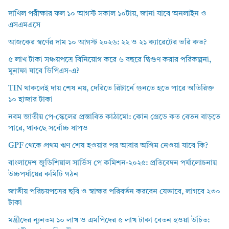
দাখিল পরীক্ষার ফল ১০ আগস্ট সকাল ১০টায়, জানা যাবে অনলাইন ও
এসএমএসে
আজকের স্বর্ণের দাম ১০ আগস্ট ২০২৬: ২২ ও ২১ ক্যারেটের ভরি কত?
৫ লাখ টাকা সঞ্চয়পত্রে বিনিয়োগ করে ৬ বছরে দ্বিগুণ করার পরিকল্পনা,
মুনাফা যাবে ডিপিএস-এ?
TIN থাকলেই দায় শেষ নয়, দেরিতে রিটার্নে গুনতে হতে পারে অতিরিক্ত
১০ হাজার টাকা
নবম জাতীয় পে-স্কেলের প্রস্তাবিত কাঠামো: কোন গ্রেডে কত বেতন বাড়তে
পারে, থাকছে সর্বোচ্চ ধাপও
GPF থেকে প্রথম ঋণ শেষ হওয়ার পর আবার অগ্রিম নেওয়া যাবে কি?
বাংলাদেশ জুডিশিয়াল সার্ভিস পে কমিশন-২০২৫: প্রতিবেদন পর্যালোচনায়
উচ্চপর্যায়ের কমিটি গঠন
জাতীয় পরিচয়পত্রের ছবি ও স্বাক্ষর পরিবর্তন করবেন যেভাবে, লাগবে ২৩০
টাকা
মন্ত্রীদের ন্যূনতম ১০ লাখ ও এমপিদের ৫ লাখ টাকা বেতন হওয়া উচিত: