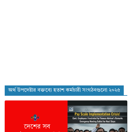
অর্থ উপদেষ্টার বক্তব্যে হতাশ কর্মচারী সংগঠনগুলো ২০২৫