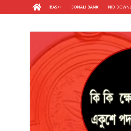
IBAS++
SONALI BANK
NID DOWN