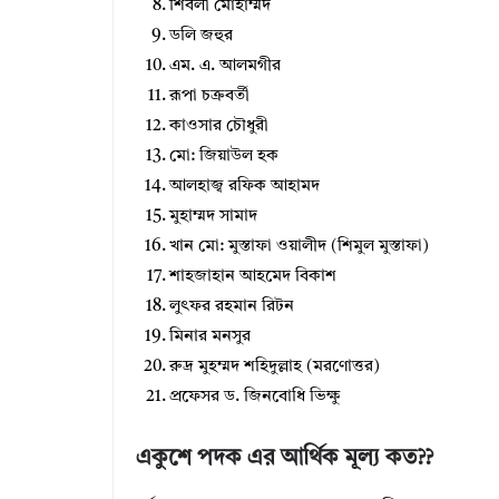
শিবলী মোহাম্মদ
ডলি জহুর
এম. এ. আলমগীর
রূপা চক্রবর্তী
কাওসার চৌধুরী
মো: জিয়াউল হক
আলহাজ্ব রফিক আহামদ
মুহাম্মদ সামাদ
খান মো: মুস্তাফা ওয়ালীদ (শিমুল মুস্তাফা)
শাহজাহান আহমেদ বিকাশ
লুৎফর রহমান রিটন
মিনার মনসুর
রুদ্র মুহম্মদ শহিদুল্লাহ (মরণোত্তর)
প্রফেসর ড. জিনবোধি ভিক্ষু
একুশে পদক এর আর্থিক মূল্য কত??