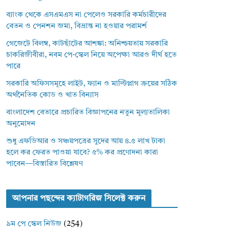
ব্যাংক থেকে এসএমএস না পেলেও সরকারি কর্মচারীদের
বেতন ও পেনশন জমা, বিভ্রান্ত না হওয়ার পরামর্শ
গেজেটে বিলম্ব, কাটছাঁটের আশঙ্কা: অনিশ্চয়তায় সরকারি
চাকরিজীবীরা, নবম পে-স্কেল নিয়ে অপেক্ষা আরও দীর্ঘ হতে
পারে
সরকারি অফিসসমূহে লাইট, ফ্যান ও মাল্টিপ্লাগ ক্রয়ের সঠিক
অর্থনৈতিক কোড ও খাত বিন্যাস
বাংলাদেশ বেতারে প্রচারিত বিজ্ঞাপনের নতুন মূল্যতালিকা
অনুমোদন
শুধু এফডিআর ও সঞ্চয়পত্রের সুদের আয় ৪.৫ লাখ টাকা
হলে কর ফেরত পাওয়া যাবে? ৫% কর প্রণোদনা কারা
পাবেন—বিস্তারিত বিশ্লেষণ
আপনার পছন্দের ক্যাটাগরিজ সিলেক্ট করুন
৯ম পে স্কেল নিউজ
(254)