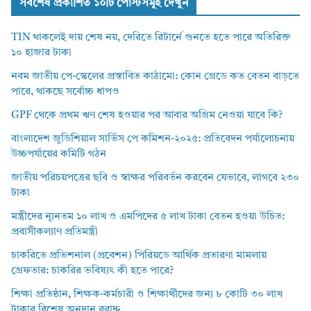
সর্বশেষ প্রকাশিত ১০টি পোস্টসমূহ দেখুন
TIN থাকলেই দায় শেষ নয়, দেরিতে রিটার্নে গুনতে হতে পারে অতিরিক্ত
১০ হাজার টাকা
নবম জাতীয় পে-স্কেলের প্রস্তাবিত কাঠামো: কোন গ্রেডে কত বেতন বাড়তে
পারে, থাকছে সর্বোচ্চ ধাপও
GPF থেকে প্রথম ঋণ শেষ হওয়ার পর আবার অগ্রিম নেওয়া যাবে কি?
বাংলাদেশ জুডিশিয়াল সার্ভিস পে কমিশন-২০২৫: প্রতিবেদন পর্যালোচনায়
উচ্চপর্যায়ের কমিটি গঠন
জাতীয় পরিচয়পত্রের ছবি ও স্বাক্ষর পরিবর্তন করবেন যেভাবে, লাগবে ২৩০
টাকা
মন্ত্রীদের ন্যূনতম ১০ লাখ ও এমপিদের ৫ লাখ টাকা বেতন হওয়া উচিত:
প্রবাসীকল্যাণ প্রতিমন্ত্রী
চাকরিতে প্রভিশনাল (প্রবেশন) পিরিয়ডে আর্থিক প্রতারণা মামলায়
গ্রেফতার: চাকরির ভবিষ্যৎ কী হতে পারে?
শিক্ষা প্রতিষ্ঠান, শিক্ষক-কর্মচারী ও শিক্ষার্থীদের জন্য ৮ কোটি ৩০ লাখ
টাকার বিশেষ অনুদান বরাদ্দ