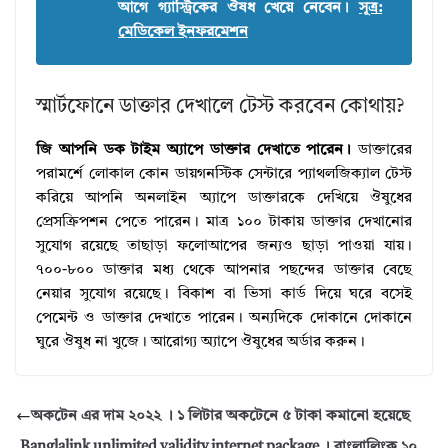
আগে গ্যাস্ট্রিকের ঔষধ খেয়ে নেবেন।
সূত্র:
মেডিকেল ইনফরমেশন
স্মার্টফোনে ডাক্তার দেখালে টেস্ট করবেন কোথায়?
জি আপনি ডক টাইম অ্যাপে ডাক্তার দেখাতে পারেন।
ডাক্তারের
পরামর্শে লোকাল কোন ডায়গনস্টিক সেন্টারে প্যাথলজিক্যাল টেস্ট
করিয়ে আপনি অনলাইন অ্যাপে ডাক্তারকে দেখিয়ে ঔষুধের
প্রেসক্রিপশন পেতে পারেন। মাত্র ১০০ টাকায় ডাক্তার দেখানোর
সুযোগ রয়েছে তাছাড়া ফলোআপের জন্যও ছাড়া পাওয়া যায়।
৭০০-৮০০ ডাক্তার মধ্য থেকে আপনার পছন্দের ডাক্তার বেছে
নেয়ার সুযোগ রয়েছে। বিকাশ বা ভিসা কার্ড দিয়ে ঘরে বসেই
পেমেন্ট ও ডাক্তার দেখাতে পারেন। অন্যদিকে দোকানে দোকানে
ঘুরে ঔষুধ না খুজে। আরোগ্য অ্যাপে ঔষুধের অর্ডার করুন।
অকটেন এর দাম ২০২২ । ১ লিটার অকটেনে ৫ টাকা কমানো হয়েছে
Banglalink unlimited validity internet package । বাংলালিংক ১০