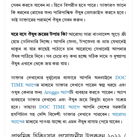
সেবন করতে যাবেন না। হিতে বিপরীত হতে পারে। ডাক্তারও জানে
কি ধরনের রোগের জন্য পারিপাশ্বিক ঔষুধ প্রেসক্রাইভ করতে হবে।
তাই ডাক্তারের পরামর্শে ঔষুধ সেবন করুন।
ঘরে বসে ঔষুধ ক্রয়ের উপায় কি?
আরোগ্য সারা বাংলাদেশ জুড়ে ফ্রী
হোম ডেলিভারি দিচ্ছে। আপনি জেলা, উপজেলা বা গ্রাম যেখানেই
থাকুন বা যার কাছেই পাঠাতে চান আরোগ্যে সেখানেই আপনার
ঔষধ পাঠিয়ে দিবে। সব চেয়ে বড় কথা হচ্ছে সঠিক দামে ও দুষ্প্রাপ্য
ঔষুধ এখানে থেকে ক্রয় করা যায়।
ডাক্তার দেখানোর দূর্মূল্যের বাজারে আপনি অনলাইনে
DOC
TIME অ্যাপে
র মাধ্যমে ডাক্তার দেখাতে পারেন স্বল্প খরচে এবং
ওষুধ কেনার জন্য
Aroggo অ্যাপ
টি ব্যবহার করতে পারেন। অ্যাপ
ব্যবহারে ডাক্তার দেখানো এবং ঔষুধ ক্রয়ে কিছুটা হলেও সাশ্রয়
হবে। তাছাড়া
DOC TIME অ্যাপে
আপনি দেশের সরকারি
হসপিটাল সহ দেশি বিদেশী ডাক্তার দেখাতে পারবেন।
আরোগ্য
অ্যাপের
মাধ্যমে পাওয়া যাচ্ছে না এমন ঔষুধ বাসায় পেয়ে যাবেন।
প্রাথমিক চিকিৎসার প্রয়োজনীয় উপকরণ ২০২২ /