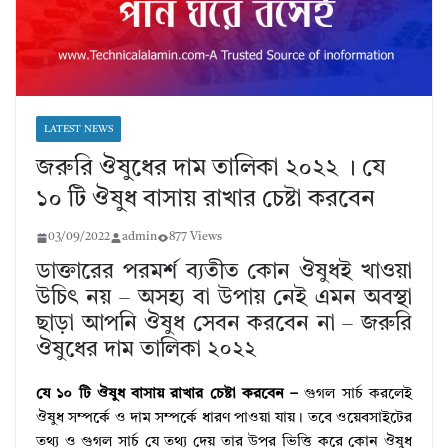
LATEST NEWS
জরুরি ঔষুধের দাম তালিকা ২০২২ । যে
১০ টি ঔষুধ বাসায় রাখার চেষ্টা করবেন
03/09/2022
admin
877 Views
ডাক্তারের পরমর্শ ব্যতীত কোন ঔষুধই খাওয়া
উচিৎ নয় – অসহ্য বা উপায় নেই এমন অবস্থা
ছাড়া আপনি ঔষুধ সেবন করবেন না – জরুরি
ঔষুধের দাম তালিকা ২০২২
যে ১০ টি ঔষুধ বাসায় রাখার চেষ্টা করবেন –
গুগল সার্চ করলেই
ঔষুধ সম্পর্কে ও দাম সম্পর্কে ধারণ পাওয়া যায়। তবে ওয়েবসাইটের
তথ্য ও গুগল সার্চ যে তথ্য দেয় তার উপর ভিত্তি করে কোন ঔষুধ