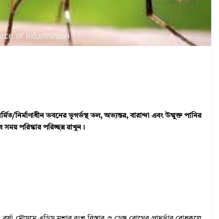
/নির্মাণাধীন ভবনের ভূগর্ভস্থ তল, অভ্যন্তর, বারান্দা এবং উন্মুক্ত পানির
সময় পরিস্কার পরিচ্ছন্ন রাখুন।
বর্ষা মৌসুমে এডিস মশার বংশ বিস্তার ও ডেঙ্গু রোগের প্রাদুর্ভাব রোধকল্পে