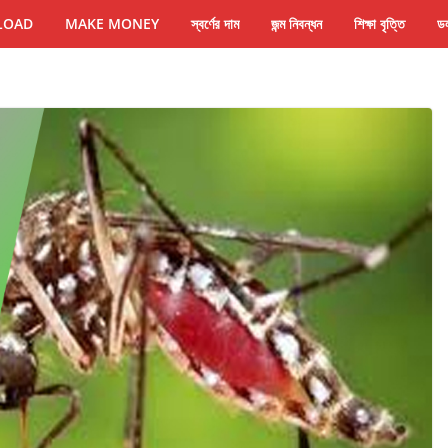
LOAD
MAKE MONEY
স্বর্ণের দাম
জন্ম নিবন্ধন
শিক্ষা বৃত্তি
ডল