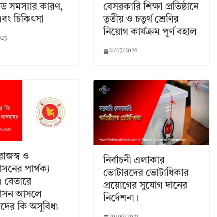
েড সমস্যার কারণ,
বেসরকারি শিক্ষা প্রতিষ্ঠানে
এবং চিকিৎসা
তৃতীয় ও চতুর্থ শ্রেণির
নিয়োগ কার্যক্রম পূর্ণ বহাল
025
21/07/2026
রাজস্ব ও
নির্বাচনী এলাকার
শাসনের পার্থক্য
ভোটারদের ভোটাধিকার
 বেতারে
প্রয়োগের সুযোগ দানের
্তশাসন আসলে
নির্দেশনা।
ীদের কি অসুবিধা
20/06/2021