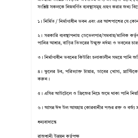
সংশ্লিষ্ট সকলকে নিম্নবর্ণিত ব্যবস্থাসমূহ গ্রহণ করার জন্
১। নির্মিত / নির্মাণাধীন ভবন এবং এর আশপাশের যে কোন
২। সরকারি ব্যবস্থাপনায় ডেভেলপার/সমবায়/মালিক কর্তৃক নি
পানির আধার, বাড়ির ভিতরের উন্মুক্ত নর্দমা ও ভবনের চারপ
৩। নির্মাণাধীন ভবনের কিউরিং চলাকালীন সময়ে পানি জ
৪। ফুলের টব, পরিত্যাক্ত টায়ার, ডাবের খোসা, প্লাস্
করুন।
৫। এসির আউটেলে ও ফ্রিজের নিচে জমে থাকা পানি নি
৬। আসন্ন ঈদ উল আযহায় কোরবানীর পশুর রক্ত ও বর্জ্য 
ধন্যবাদান্তে
রাজধানী উন্নয়ন কর্তৃপক্ষ