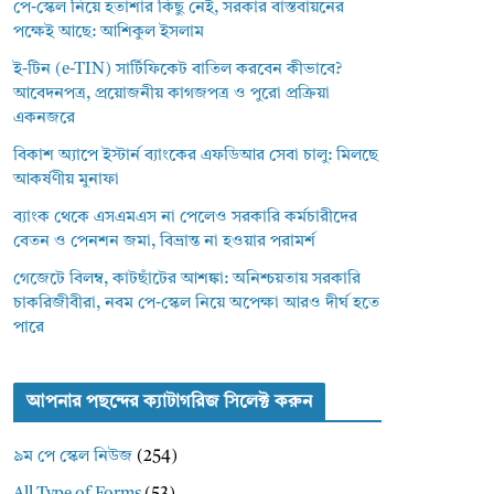
পে-স্কেল নিয়ে হতাশার কিছু নেই, সরকার বাস্তবায়নের
পক্ষেই আছে: আশিকুল ইসলাম
ই-টিন (e-TIN) সার্টিফিকেট বাতিল করবেন কীভাবে?
আবেদনপত্র, প্রয়োজনীয় কাগজপত্র ও পুরো প্রক্রিয়া
একনজরে
বিকাশ অ্যাপে ইস্টার্ন ব্যাংকের এফডিআর সেবা চালু: মিলছে
আকর্ষণীয় মুনাফা
ব্যাংক থেকে এসএমএস না পেলেও সরকারি কর্মচারীদের
বেতন ও পেনশন জমা, বিভ্রান্ত না হওয়ার পরামর্শ
গেজেটে বিলম্ব, কাটছাঁটের আশঙ্কা: অনিশ্চয়তায় সরকারি
চাকরিজীবীরা, নবম পে-স্কেল নিয়ে অপেক্ষা আরও দীর্ঘ হতে
পারে
আপনার পছন্দের ক্যাটাগরিজ সিলেক্ট করুন
৯ম পে স্কেল নিউজ
(254)