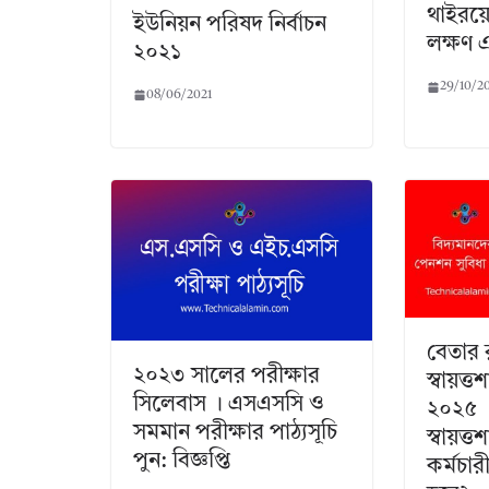
থাইরয়
ইউনিয়ন পরিষদ নির্বাচন
লক্ষণ 
২০২১
29/10/2
08/06/2021
বেতার 
২০২৩ সালের পরীক্ষার
স্বায়ত্ত
সিলেবাস । এসএসসি ও
২০২৫ ।
সমমান পরীক্ষার পাঠ্যসূচি
স্বায়ত
পুন: বিজ্ঞপ্তি
কর্মচার