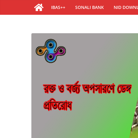
IBAS++
SONALI BANK
NID DOWN