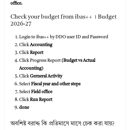
office.
Check your budget from ibas++ । Budget
2026-27
Login to ibas++ by DDO user ID and Password
Click
Accounting
Click
Report
Click Progress Report
(Budget vs Actual
Accounting)
Click
Gerneral Activity
Select
Fiscal year and other steps
Select
Field office
Click
Run Report
done
অবশিষ্ট বরাদ্দ কি প্রতিমাসে মাসে চেক করা যায়?