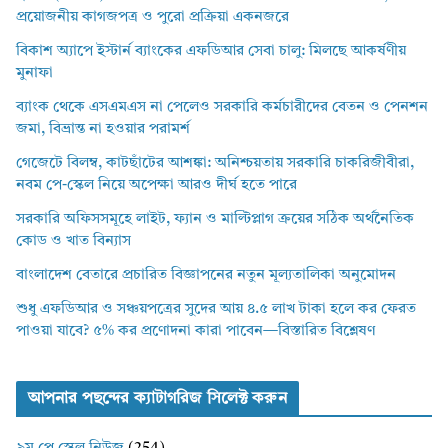
প্রয়োজনীয় কাগজপত্র ও পুরো প্রক্রিয়া একনজরে
বিকাশ অ্যাপে ইস্টার্ন ব্যাংকের এফডিআর সেবা চালু: মিলছে আকর্ষণীয়
মুনাফা
ব্যাংক থেকে এসএমএস না পেলেও সরকারি কর্মচারীদের বেতন ও পেনশন
জমা, বিভ্রান্ত না হওয়ার পরামর্শ
গেজেটে বিলম্ব, কাটছাঁটের আশঙ্কা: অনিশ্চয়তায় সরকারি চাকরিজীবীরা,
নবম পে-স্কেল নিয়ে অপেক্ষা আরও দীর্ঘ হতে পারে
সরকারি অফিসসমূহে লাইট, ফ্যান ও মাল্টিপ্লাগ ক্রয়ের সঠিক অর্থনৈতিক
কোড ও খাত বিন্যাস
বাংলাদেশ বেতারে প্রচারিত বিজ্ঞাপনের নতুন মূল্যতালিকা অনুমোদন
শুধু এফডিআর ও সঞ্চয়পত্রের সুদের আয় ৪.৫ লাখ টাকা হলে কর ফেরত
পাওয়া যাবে? ৫% কর প্রণোদনা কারা পাবেন—বিস্তারিত বিশ্লেষণ
আপনার পছন্দের ক্যাটাগরিজ সিলেক্ট করুন