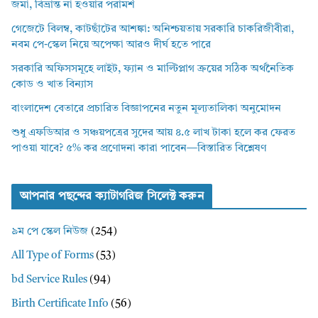
জমা, বিভ্রান্ত না হওয়ার পরামর্শ
গেজেটে বিলম্ব, কাটছাঁটের আশঙ্কা: অনিশ্চয়তায় সরকারি চাকরিজীবীরা,
নবম পে-স্কেল নিয়ে অপেক্ষা আরও দীর্ঘ হতে পারে
সরকারি অফিসসমূহে লাইট, ফ্যান ও মাল্টিপ্লাগ ক্রয়ের সঠিক অর্থনৈতিক
কোড ও খাত বিন্যাস
বাংলাদেশ বেতারে প্রচারিত বিজ্ঞাপনের নতুন মূল্যতালিকা অনুমোদন
শুধু এফডিআর ও সঞ্চয়পত্রের সুদের আয় ৪.৫ লাখ টাকা হলে কর ফেরত
পাওয়া যাবে? ৫% কর প্রণোদনা কারা পাবেন—বিস্তারিত বিশ্লেষণ
আপনার পছন্দের ক্যাটাগরিজ সিলেক্ট করুন
৯ম পে স্কেল নিউজ
(254)
All Type of Forms
(53)
bd Service Rules
(94)
Birth Certificate Info
(56)