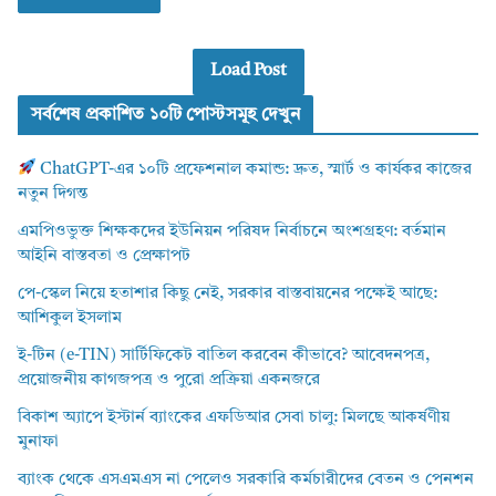
Load Post
সর্বশেষ প্রকাশিত ১০টি পোস্টসমূহ দেখুন
ChatGPT-এর ১০টি প্রফেশনাল কমান্ড: দ্রুত, স্মার্ট ও কার্যকর কাজের
নতুন দিগন্ত
এমপিওভুক্ত শিক্ষকদের ইউনিয়ন পরিষদ নির্বাচনে অংশগ্রহণ: বর্তমান
আইনি বাস্তবতা ও প্রেক্ষাপট
পে-স্কেল নিয়ে হতাশার কিছু নেই, সরকার বাস্তবায়নের পক্ষেই আছে:
আশিকুল ইসলাম
ই-টিন (e-TIN) সার্টিফিকেট বাতিল করবেন কীভাবে? আবেদনপত্র,
প্রয়োজনীয় কাগজপত্র ও পুরো প্রক্রিয়া একনজরে
বিকাশ অ্যাপে ইস্টার্ন ব্যাংকের এফডিআর সেবা চালু: মিলছে আকর্ষণীয়
মুনাফা
ব্যাংক থেকে এসএমএস না পেলেও সরকারি কর্মচারীদের বেতন ও পেনশন