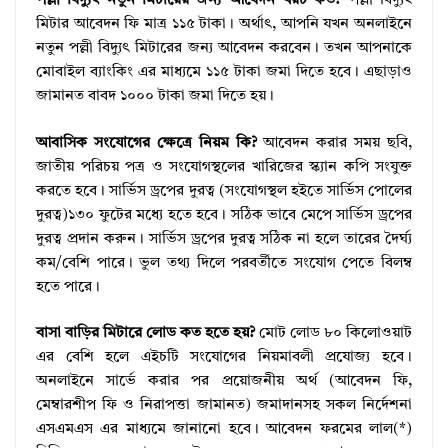
পল্লী বিদ্যুৎ নতুন মিটারের জন্য আবেদন খরচ কত?
পল্লী বিদ্যুৎ
মিটার আবেদন ফি মাত্র ১১৫ টাকা। অর্থাৎ, আপনি যখন অনলাইনে
নতুন পল্লী বিদ্যুৎ মিটারের জন্য আবেদন করবেন। তখন আপনাকে
মোবাইল ব্যাংকিং এর মাধ্যমে ১১৫ টাকা জমা দিতে হবে। এছাড়াও
জামানত বাবদ ১০০০ টাকা জমা দিতে হয়।
আবাসিক সংযোগের ক্ষেত্রে নিয়ম কি?
আবেদন করার সময় ছবি,
জাতীয় পরিচয় পত্র ও সংযোগস্থলের খারিজের স্ক্যান কপি সংযুক্ত
করতে হবে। সার্ভিস ড্রপের দুরত্ব (সংযোগস্থল হইতে সার্ভিস পোলের
দুরত্ব)১৩০ ফুটের মধ্যে হতে হবে। সঠিক ভাবে মেপে সার্ভিস ড্রপের
দুরত্ব প্রদান করুন। সার্ভিস ড্রপের দুরত্ব সঠিক না হলে তারের দৈর্ঘ্য
কম/বেশি পারে। ভুল তথ্য দিলে পরবর্তীতে সংযোগ পেতে বিলম্ব
হতে পারে।
বাসা বাড়ির মিটারে লোড কত হতে হয়?
মোট লোড ৮০ কিলোওয়াট
এর বেশি হলে এইচটি সংযোগের নিয়মাবলী প্রযোজ্য হবে।
অনলাইনে সার্ভে করার পর প্রয়োজনীয় অর্থ (আবেদন ফি,
মেম্বারশীপ ফি ও নিরাপত্তা জামানত) জমাদানসহ সকল নির্দেশনা
এসএমএস এর মাধ্যমে জানানো হবে। আবেদন ফরমের লাল(*)