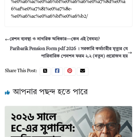
%e0%a6%ac%e0%a6%bf%e0%a6%a6%e0%a7%8d%e0%a
6%af%e0%a7%81%e0%a7%8e-
%e0%a6%ac%e0%a6%bf%e0%a6%b2/
রেশন ব্যবস্থা ও নাগরিক অধিকার—কেন এই বৈষম্য?
Paribarik Pension Form pdf 2026 । সরকারি কর্মচারীর মৃত্যুর যে
পারিবারিক পেনশন ফরম ২.২ (নতুন) প্রয়োজন হয়
Share This Post:
আপনার পছন্দ হতে পারে