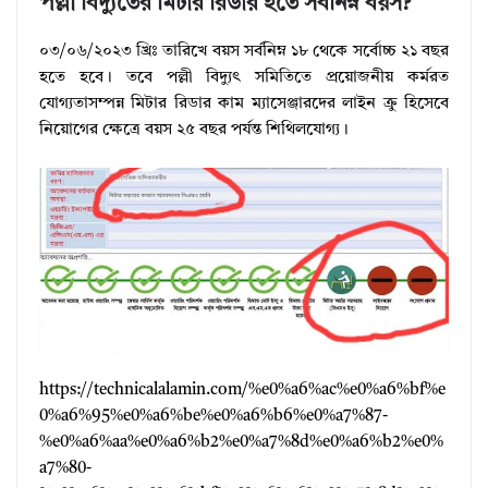
পল্লী বিদ্যুতের মিটার রিডার হতে সর্বনিম্ন বয়স?
০৩/০৬/২০২৩ খ্রিঃ তারিখে বয়স সর্বনিম্ন ১৮ থেকে সর্বোচ্চ ২১ বছর
হতে হবে। তবে পল্লী বিদ্যুৎ সমিতিতে প্রয়োজনীয় কর্মরত
যোগ্যতাসম্পন্ন মিটার রিডার কাম ম্যাসেঞ্জারদের লাইন ক্রু হিসেবে
নিয়োগের ক্ষেত্রে বয়স ২৫ বছর পর্যন্ত শিথিলযোগ্য।
https://technicalalamin.com/%e0%a6%ac%e0%a6%bf%e
0%a6%95%e0%a6%be%e0%a6%b6%e0%a7%87-
%e0%a6%aa%e0%a6%b2%e0%a7%8d%e0%a6%b2%e0%
a7%80-