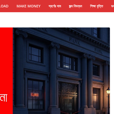
LOAD
MAKE MONEY
স্বর্ণের দাম
জন্ম নিবন্ধন
শিক্ষা বৃত্তি
ডল