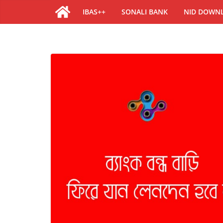
IBAS++
SONALI BANK
NID DOWN