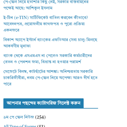
পে-স্কেল নিয়ে হতাশার কিছু নেই, সরকার বাস্তবায়নের
পক্ষেই আছে: আশিকুল ইসলাম
ই-টিন (e-TIN) সার্টিফিকেট বাতিল করবেন কীভাবে?
আবেদনপত্র, প্রয়োজনীয় কাগজপত্র ও পুরো প্রক্রিয়া
একনজরে
বিকাশ অ্যাপে ইস্টার্ন ব্যাংকের এফডিআর সেবা চালু: মিলছে
আকর্ষণীয় মুনাফা
ব্যাংক থেকে এসএমএস না পেলেও সরকারি কর্মচারীদের
বেতন ও পেনশন জমা, বিভ্রান্ত না হওয়ার পরামর্শ
গেজেটে বিলম্ব, কাটছাঁটের আশঙ্কা: অনিশ্চয়তায় সরকারি
চাকরিজীবীরা, নবম পে-স্কেল নিয়ে অপেক্ষা আরও দীর্ঘ হতে
পারে
আপনার পছন্দের ক্যাটাগরিজ সিলেক্ট করুন
৯ম পে স্কেল নিউজ
(254)