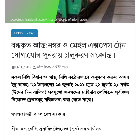
LATEST NEWS
বন্ধকৃত আন্ত:নগর ও মেইল এক্সপ্রেস ট্রেন
যোগাযোগ পুনরায় চালুকরণ সংক্রান্ত।
13/07/2021
admin
746 Views
সকল বিধি বিধান ও স্বাস্থ্য বিধি কঠোরভাবে অনুসরণ করত: আসন্ন
ইদু আযহা ‘২১ উপলক্ষ্যে ১৫ জুলাই ২০২১ হতে ২২ জুলাই ২১ পর্যন্ত
(ঈদের দিন ব্যতিত) ঘরমুখো জনগণের চাহিদার প্রেক্ষিতে পূর্বাঞ্চল
নিম্নোক্ত ট্রেনসমূহ পরিচালনা করা যেতে পারে।
গণপ্রজাতন্ত্রী বাংলাদেশ সরকার
চীফ অপারেটিং সুপারিনটেনডেন্ট (পূর্ব) এর কার্যালয়