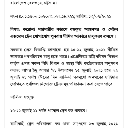
বাংলাদেশ রেলওয়ে, চট্টগ্রাম।
নং-৫৪.০১.১৫০০.১০৮.০৩.০২২.১৮.৭২১; তারিখ: ১৩/০৭/২০২১
বিষয়:
করোনা মহামারীর কারণে বন্ধকৃত আন্তনগর ও মেইল
এক্সপ্রেস ট্রেন যোগাযোগ পুনরায় সীমিত আকারে চালুকরণ প্রসঙ্গে।
সরকার প্রেস বিজ্ঞপ্তি জানানো হয় ১৫-২২ জুলাই ২০২১ সীমিত
আকারে গণপরিবহন চালু হতে পারে। এপ্রেক্ষিতে মন্ত্রিপরিষদ বিভাগ
কর্তৃক প্রদত্ত সকল বিধি বিধান ও স্বাস্থ্য বিধি কঠোরভাবে অনুসরণ
করত: আসন্ন ইদু আযহা ‘২১ উপলক্ষ্যে ১৫ জুলাই ২০২১ হতে ২২
জুলাই ২১ পর্যন্ত (ঈদের দিন ব্যতিত) ঘরমুখো জনগণের চাহিদার
প্রেক্ষিতে পূর্বাঞ্চল নিম্নোক্ত ট্রেনসমূহ পরিচালনা করা যেতে পারে।
তালিকা সংযুক্ত
১৫-২২ জুলাই ২১ পর্যন্ত পাশ্বেল ট্রেন বন্ধ থাকবে।
যাত্রীবাহী ট্রেন পরিচালনা বন্ধ থাকা সাপেক্ষে ২৩ জুলাই ২০২১