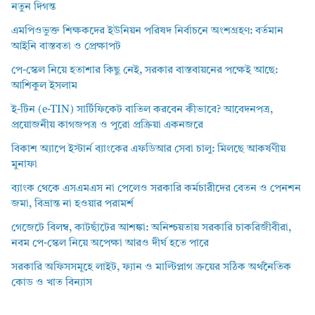
নতুন দিগন্ত
এমপিওভুক্ত শিক্ষকদের ইউনিয়ন পরিষদ নির্বাচনে অংশগ্রহণ: বর্তমান
আইনি বাস্তবতা ও প্রেক্ষাপট
পে-স্কেল নিয়ে হতাশার কিছু নেই, সরকার বাস্তবায়নের পক্ষেই আছে:
আশিকুল ইসলাম
ই-টিন (e-TIN) সার্টিফিকেট বাতিল করবেন কীভাবে? আবেদনপত্র,
প্রয়োজনীয় কাগজপত্র ও পুরো প্রক্রিয়া একনজরে
বিকাশ অ্যাপে ইস্টার্ন ব্যাংকের এফডিআর সেবা চালু: মিলছে আকর্ষণীয়
মুনাফা
ব্যাংক থেকে এসএমএস না পেলেও সরকারি কর্মচারীদের বেতন ও পেনশন
জমা, বিভ্রান্ত না হওয়ার পরামর্শ
গেজেটে বিলম্ব, কাটছাঁটের আশঙ্কা: অনিশ্চয়তায় সরকারি চাকরিজীবীরা,
নবম পে-স্কেল নিয়ে অপেক্ষা আরও দীর্ঘ হতে পারে
সরকারি অফিসসমূহে লাইট, ফ্যান ও মাল্টিপ্লাগ ক্রয়ের সঠিক অর্থনৈতিক
কোড ও খাত বিন্যাস