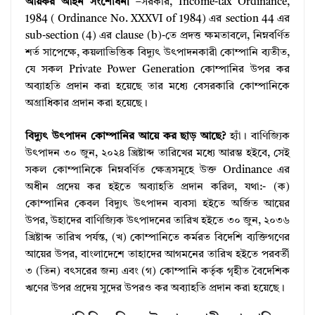
আয়কর আইন সংশোধনী
–সরকার, Income-tax Ordinance,
1984 ( Ordinance No. XXXVI of 1984) এর section 44 এর
sub-section (4) এর clause (b)-তে প্রদত্ত ক্ষমতাবলে, নিম্নবর্ণিত
শর্ত সাপেক্ষে, কয়লাভিত্তিক বিদ্যুৎ উৎপাদনকারী কোম্পানি ব্যতীত,
যে সকল Private Power Generation কোম্পানির উপর কর
অব্যাহতি প্রদান করা হয়েছে তার মধ্যে বেসরকারি কোম্পানিকে
অগ্রাধিকার প্রদান করা হয়েছে।
বিদ্যুৎ উৎপাদন কোম্পানির আয়ে কর ছাড় আছে?
হ্যাঁ। বাণিজ্যিক
উৎপাদন ৩০ জুন, ২০২৪ খ্রিষ্টাব্দ তারিখের মধ্যে আরম্ভ হইবে, সেই
সকল কোম্পানিকে নিম্নবর্ণিত ক্ষেত্ৰসমূহে উক্ত Ordinance এর
অধীন প্রদেয় কর হইতে অব্যাহতি প্রদান করিল, যথা:- (ক)
কোম্পানির কেবল বিদ্যুৎ উৎপাদন ব্যবসা হইতে অর্জিত আয়ের
উপর, উহাদের বাণিজ্যিক উৎপাদনের তারিখ হইতে ৩০ জুন, ২০৩৬
খ্রিষ্টাব্দ তারিখ পর্যন্ত, (খ) কোম্পানিতে কর্মরত বিদেশি ব্যক্তিগণের
আয়ের উপর, বাংলাদেশে তাহাদের আগমনের তারিখ হইতে পরবর্তী
৩ (তিন) বৎসরের জন্য এবং (গ) কোম্পানি কর্তৃক গৃহীত বৈদেশিক
ঋণের উপর প্রদেয় সুদের উপরও কর অব্যাহতি প্রদান করা হয়েছে।