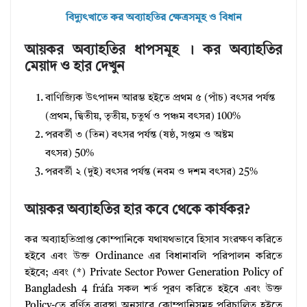
বিদ্যুৎখাতে কর অব্যাহতির ক্ষেত্রসমূহ ও বিধান
আয়কর অব্যাহতির ধাপসমূহ । কর অব্যাহতির
মেয়াদ ও হার দেখুন
বাণিজ্যিক উৎপাদন আরম্ভ হইতে প্রথম ৫ (পাঁচ) বৎসর পর্যন্ত
(প্রথম, দ্বিতীয়, তৃতীয়, চতুর্থ ও পঞ্চম বৎসর) 100%
পরবর্তী ৩ (তিন) বৎসর পর্যন্ত (ষষ্ঠ, সপ্তম ও অষ্টম
বৎসর) 50%
পরবর্তী ২ (দুই) বৎসর পর্যন্ত (নবম ও দশম বৎসর) 25%
আয়কর অব্যাহতির হার কবে থেকে কার্যকর?
কর অব্যাহতিপ্রাপ্ত কোম্পানিকে যথাযথভাবে হিসাব সংরক্ষণ করিতে
হইবে এবং উক্ত Ordinance এর বিধানাবলি পরিপালন করিতে
হইবে; এবং (*) Private Sector Power Generation Policy of
Bangladesh 4 fráfa সকল শর্ত পূরণ করিতে হইবে এবং উক্ত
Policy-তে বর্ণিত ব্যবস্থা অনুসারে কোম্পানিসমূহ পরিচালিত হইতে