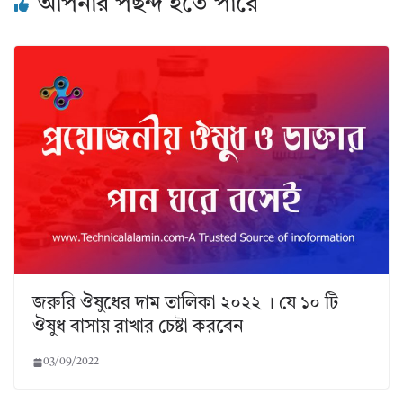
আপনার পছন্দ হতে পারে
জরুরি ঔষুধের দাম তালিকা ২০২২ । যে ১০ টি
ঔষুধ বাসায় রাখার চেষ্টা করবেন
03/09/2022