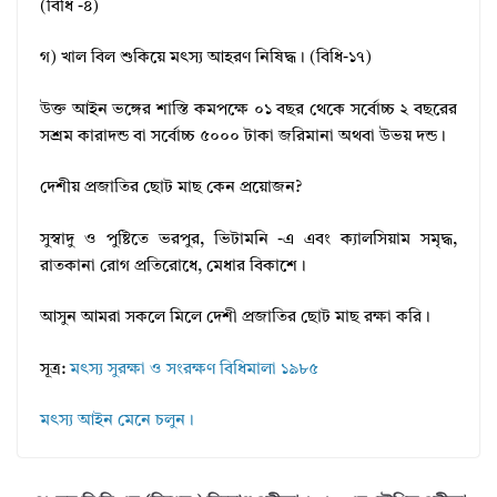
(বিধি -৪)
গ) খাল বিল শুকিয়ে মৎস্য আহরণ নিষিদ্ধ। (বিধি-১৭)
উক্ত আইন ভঙ্গের শাস্তি কমপক্ষে ০১ বছর থেকে সর্বোচ্চ ২ বছরের
সশ্রম কারাদন্ড বা সর্বোচ্চ ৫০০০ টাকা জরিমানা অথবা উভয় দন্ড।
দেশীয় প্রজাতির ছোট মাছ কেন প্রয়োজন?
সুস্বাদু ও পুষ্টিতে ভরপুর, ভিটামনি -এ এবং ক্যালসিয়াম সমৃদ্ধ,
রাতকানা রোগ প্রতিরোধে, মেধার বিকাশে।
আসুন আমরা সকলে মিলে দেশী প্রজাতির ছোট মাছ রক্ষা করি।
সূত্র:
মৎস্য সুরক্ষা ও সংরক্ষণ বিধিমালা ১৯৮৫
মৎস্য আইন মেনে চলুন।