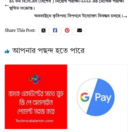
৪২ তম বি.সি.এস (বিশেষ ) নিয়োগ পরীক্ষা-২০২০ এর মৌখিক পরীক্ষা
স্থগিত সংক্রান্ত।
অনলাইনে কৃষিপন্য বিপণনে উদ্যোক্তা নিবন্ধন চলছে।
Share This Post:
আপনার পছন্দ হতে পারে