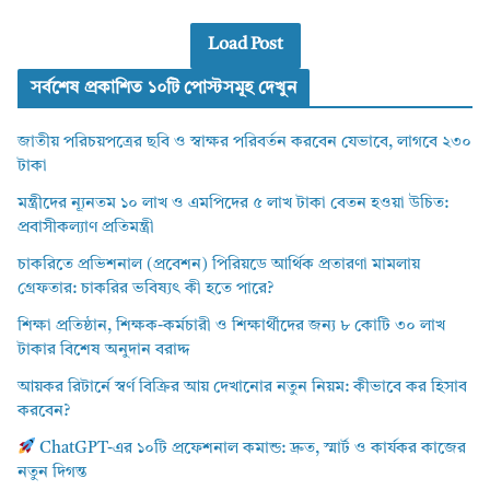
Load Post
সর্বশেষ প্রকাশিত ১০টি পোস্টসমূহ দেখুন
জাতীয় পরিচয়পত্রের ছবি ও স্বাক্ষর পরিবর্তন করবেন যেভাবে, লাগবে ২৩০
টাকা
মন্ত্রীদের ন্যূনতম ১০ লাখ ও এমপিদের ৫ লাখ টাকা বেতন হওয়া উচিত:
প্রবাসীকল্যাণ প্রতিমন্ত্রী
চাকরিতে প্রভিশনাল (প্রবেশন) পিরিয়ডে আর্থিক প্রতারণা মামলায়
গ্রেফতার: চাকরির ভবিষ্যৎ কী হতে পারে?
শিক্ষা প্রতিষ্ঠান, শিক্ষক-কর্মচারী ও শিক্ষার্থীদের জন্য ৮ কোটি ৩০ লাখ
টাকার বিশেষ অনুদান বরাদ্দ
আয়কর রিটার্নে স্বর্ণ বিক্রির আয় দেখানোর নতুন নিয়ম: কীভাবে কর হিসাব
করবেন?
ChatGPT-এর ১০টি প্রফেশনাল কমান্ড: দ্রুত, স্মার্ট ও কার্যকর কাজের
নতুন দিগন্ত