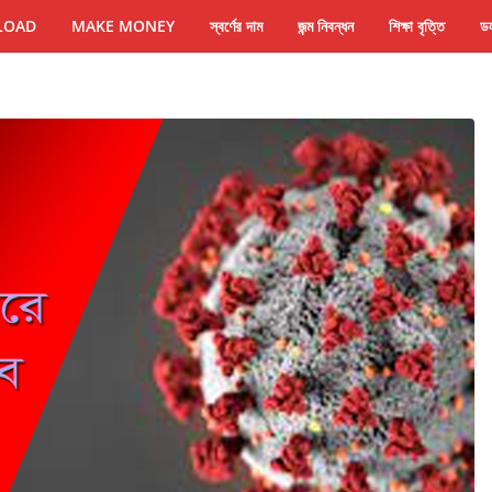
LOAD
MAKE MONEY
স্বর্ণের দাম
জন্ম নিবন্ধন
শিক্ষা বৃত্তি
ডল