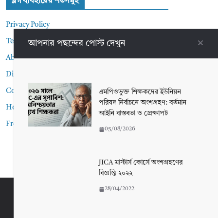
ব্লগ ব্যবহারের শর্তসমুহ
Privacy Policy
Terms and Conditions
আপনার পছন্দের পোস্ট দেখুন
About me
Disclaimer
Contact Me
এমপিওভুক্ত শিক্ষকদের ইউনিয়ন
পরিষদ নির্বাচনে অংশগ্রহণ: বর্তমান
Home
আইনি বাস্তবতা ও প্রেক্ষাপট
Front Page
05/08/2026
JICA মাস্টার্স কোর্সে অংশগ্রহণের
বিজ্ঞপ্তি ২০২২
28/04/2022