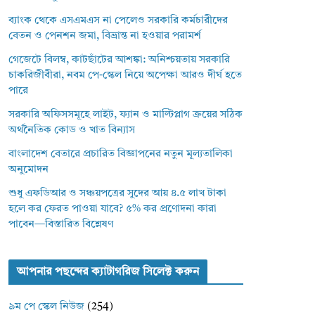
ব্যাংক থেকে এসএমএস না পেলেও সরকারি কর্মচারীদের
বেতন ও পেনশন জমা, বিভ্রান্ত না হওয়ার পরামর্শ
গেজেটে বিলম্ব, কাটছাঁটের আশঙ্কা: অনিশ্চয়তায় সরকারি
চাকরিজীবীরা, নবম পে-স্কেল নিয়ে অপেক্ষা আরও দীর্ঘ হতে
পারে
সরকারি অফিসসমূহে লাইট, ফ্যান ও মাল্টিপ্লাগ ক্রয়ের সঠিক
অর্থনৈতিক কোড ও খাত বিন্যাস
বাংলাদেশ বেতারে প্রচারিত বিজ্ঞাপনের নতুন মূল্যতালিকা
অনুমোদন
শুধু এফডিআর ও সঞ্চয়পত্রের সুদের আয় ৪.৫ লাখ টাকা
হলে কর ফেরত পাওয়া যাবে? ৫% কর প্রণোদনা কারা
পাবেন—বিস্তারিত বিশ্লেষণ
আপনার পছন্দের ক্যাটাগরিজ সিলেক্ট করুন
৯ম পে স্কেল নিউজ
(254)