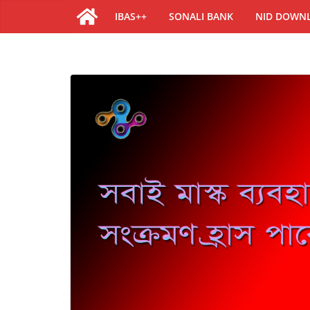
IBAS++
SONALI BANK
NID DOWN