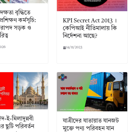
দক্ষতা বৃদ্ধিতে
্রশিক্ষণ কর্মসূচি:
KPI Secret Act 2013 ।
 নিরাপদ সড়ক ও
কেপিআই নীতিমালায় কি
িত্ব
নির্দেশনা আছে?
2026
14/11/2023
ঈদ-ই-মিলাদুন্নবী
যাত্রীদের যাতায়াত যানজট
র ছুটি পরিবর্তন
মুক্তে পণ্য পরিবহন যান