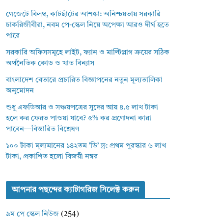
গেজেটে বিলম্ব, কাটছাঁটের আশঙ্কা: অনিশ্চয়তায় সরকারি
চাকরিজীবীরা, নবম পে-স্কেল নিয়ে অপেক্ষা আরও দীর্ঘ হতে
পারে
সরকারি অফিসসমূহে লাইট, ফ্যান ও মাল্টিপ্লাগ ক্রয়ের সঠিক
অর্থনৈতিক কোড ও খাত বিন্যাস
বাংলাদেশ বেতারে প্রচারিত বিজ্ঞাপনের নতুন মূল্যতালিকা
অনুমোদন
শুধু এফডিআর ও সঞ্চয়পত্রের সুদের আয় ৪.৫ লাখ টাকা
হলে কর ফেরত পাওয়া যাবে? ৫% কর প্রণোদনা কারা
পাবেন—বিস্তারিত বিশ্লেষণ
১০০ টাকা মূল্যমানের ১৪২তম ‘ডি’ ড্র: প্রথম পুরস্কার ৬ লাখ
টাকা, প্রকাশিত হলো বিজয়ী নম্বর
আপনার পছন্দের ক্যাটাগরিজ সিলেক্ট করুন
৯ম পে স্কেল নিউজ
(254)