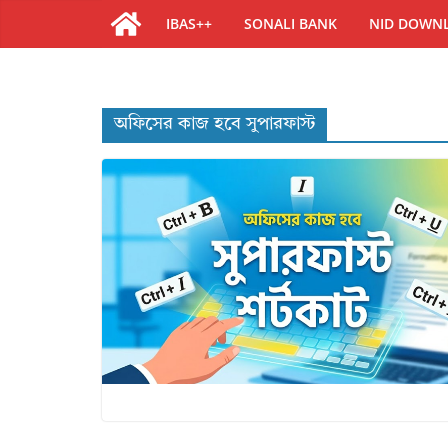
IBAS++
SONALI BANK
NID DOWN
অফিসের কাজ হবে সুপারফাস্ট