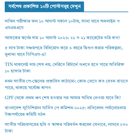
সর্বশেষ প্রকাশিত ১০টি পোস্টসমূহ দেখুন
দাখিল পরীক্ষার ফল ১০ আগস্ট সকাল ১০টায়, জানা যাবে অনলাইন ও
এসএমএসে
আজকের স্বর্ণের দাম ১০ আগস্ট ২০২৬: ২২ ও ২১ ক্যারেটের ভরি কত?
৫ লাখ টাকা সঞ্চয়পত্রে বিনিয়োগ করে ৬ বছরে দ্বিগুণ করার পরিকল্পনা,
মুনাফা যাবে ডিপিএস-এ?
TIN থাকলেই দায় শেষ নয়, দেরিতে রিটার্নে গুনতে হতে পারে অতিরিক্ত
১০ হাজার টাকা
নবম জাতীয় পে-স্কেলের প্রস্তাবিত কাঠামো: কোন গ্রেডে কত বেতন বাড়তে
পারে, থাকছে সর্বোচ্চ ধাপও
GPF থেকে প্রথম ঋণ শেষ হওয়ার পর আবার অগ্রিম নেওয়া যাবে কি?
বাংলাদেশ জুডিশিয়াল সার্ভিস পে কমিশন-২০২৫: প্রতিবেদন পর্যালোচনায়
উচ্চপর্যায়ের কমিটি গঠন
জাতীয় পরিচয়পত্রের ছবি ও স্বাক্ষর পরিবর্তন করবেন যেভাবে, লাগবে ২৩০
টাকা