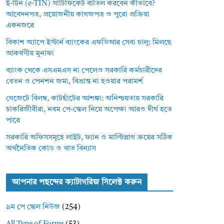
ই-টিন (e-TIN) সার্টিফিকেট বাতিল করবেন কীভাবে?
আবেদনপত্র, প্রয়োজনীয় কাগজপত্র ও পুরো প্রক্রিয়া
একনজরে
বিকাশ অ্যাপে ইস্টার্ন ব্যাংকের এফডিআর সেবা চালু: মিলছে
আকর্ষণীয় মুনাফা
ব্যাংক থেকে এসএমএস না পেলেও সরকারি কর্মচারীদের
বেতন ও পেনশন জমা, বিভ্রান্ত না হওয়ার পরামর্শ
গেজেটে বিলম্ব, কাটছাঁটের আশঙ্কা: অনিশ্চয়তায় সরকারি
চাকরিজীবীরা, নবম পে-স্কেল নিয়ে অপেক্ষা আরও দীর্ঘ হতে
পারে
সরকারি অফিসসমূহে লাইট, ফ্যান ও মাল্টিপ্লাগ ক্রয়ের সঠিক
অর্থনৈতিক কোড ও খাত বিন্যাস
আপনার পছন্দের ক্যাটাগরিজ সিলেক্ট করুন
৯ম পে স্কেল নিউজ
(254)