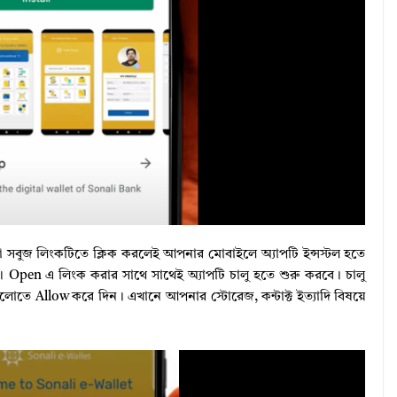
া সবুজ লিংকটিতে ক্লিক করলেই আপনার মোবাইলে অ্যাপটি ইন্সস্টল হতে
 Open এ লিংক করার সাথে সাথেই অ্যাপটি চালু হতে শুরু করবে। চালু
োতে Allow করে দিন। এখানে আপনার স্টোরেজ, কন্টাক্ট ইত্যাদি বিষয়ে