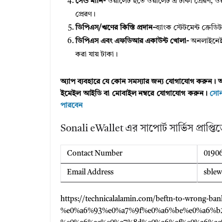
সেন্ড মানি-
ওয়ালেট হতে ওয়ালেট এ টাকা প্রেরণ, ওয
প্রেরণ।
ডিপিএস/ঋণের কিস্তি প্রদান-
ব্যাংক স্টেটমেন্ট ক্রেড
ডিপিএস এবং এফডিআর একাউন্ট খোলা-
অনলাইনেই 
করা যায় টাকা।
অ্যাপ ব্যবহারে যে কোন সমস্যার জন্য যোগাযোগ করুন। অ
ইমেইল আইডি বা মোবাইল নম্বরে যোগাযোগ করুন।
সোনা
পারবেন
Sonali eWallet এর সাপোর্ট সার্ভিস প্রাপ্ত
Contact Number
0190
Email Address
sblew
https://technicalalamin.com/beftn-to-wrong-
%e0%a6%93%e0%a7%9f%e0%a6%be%e0%a6%b