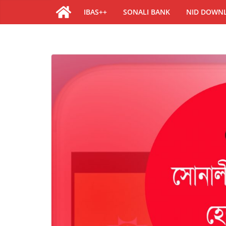
IBAS++
SONALI BANK
NID DOWN