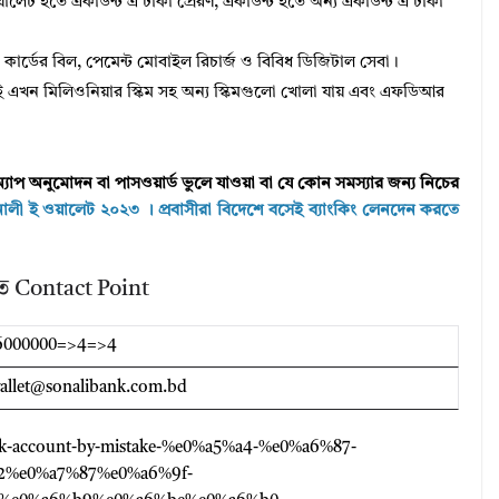
়ালেট হতে একাউন্ট এ টাকা প্রেরণ, একাউন্ট হতে অন্য একাউন্ট এ টাকা
িট কার্ডের বিল, পেমেন্ট মােবাইল রিচার্জ ও বিবিধ ডিজিটাল সেবা।
এখন মিলিওনিয়ার স্কিম সহ অন্য স্কিমগুলো খোলা যায় এবং এফডিআর
্যাপ অনুমোদন বা পাসওয়ার্ড ভুলে যাওয়া বা যে কোন সমস্যার জন্য নিচের
লী ই ওয়ালেট ২০২৩ । প্রবাসীরা বিদেশে বসেই ব্যাংকিং লেনদেন করতে
িতে Contact Point
6000000=>4=>4
allet@sonalibank.com.bd
bank-account-by-mistake-%e0%a5%a4-%e0%a6%87-
2%e0%a7%87%e0%a6%9f-