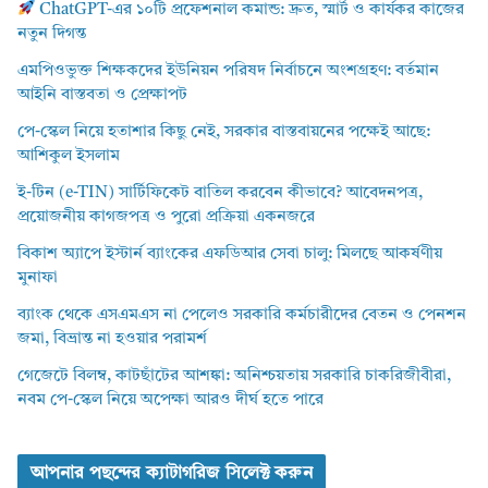
ChatGPT-এর ১০টি প্রফেশনাল কমান্ড: দ্রুত, স্মার্ট ও কার্যকর কাজের
নতুন দিগন্ত
এমপিওভুক্ত শিক্ষকদের ইউনিয়ন পরিষদ নির্বাচনে অংশগ্রহণ: বর্তমান
আইনি বাস্তবতা ও প্রেক্ষাপট
পে-স্কেল নিয়ে হতাশার কিছু নেই, সরকার বাস্তবায়নের পক্ষেই আছে:
আশিকুল ইসলাম
ই-টিন (e-TIN) সার্টিফিকেট বাতিল করবেন কীভাবে? আবেদনপত্র,
প্রয়োজনীয় কাগজপত্র ও পুরো প্রক্রিয়া একনজরে
বিকাশ অ্যাপে ইস্টার্ন ব্যাংকের এফডিআর সেবা চালু: মিলছে আকর্ষণীয়
মুনাফা
ব্যাংক থেকে এসএমএস না পেলেও সরকারি কর্মচারীদের বেতন ও পেনশন
জমা, বিভ্রান্ত না হওয়ার পরামর্শ
গেজেটে বিলম্ব, কাটছাঁটের আশঙ্কা: অনিশ্চয়তায় সরকারি চাকরিজীবীরা,
নবম পে-স্কেল নিয়ে অপেক্ষা আরও দীর্ঘ হতে পারে
আপনার পছন্দের ক্যাটাগরিজ সিলেক্ট করুন