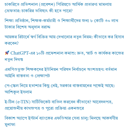
চাকরিতে প্রভিশনাল (প্রবেশন) পিরিয়ডে আর্থিক প্রতারণা মামলায়
গ্রেফতার: চাকরির ভবিষ্যৎ কী হতে পারে?
শিক্ষা প্রতিষ্ঠান, শিক্ষক-কর্মচারী ও শিক্ষার্থীদের জন্য ৮ কোটি ৩০ লাখ
টাকার বিশেষ অনুদান বরাদ্দ
আয়কর রিটার্নে স্বর্ণ বিক্রির আয় দেখানোর নতুন নিয়ম: কীভাবে কর হিসাব
করবেন?
ChatGPT-এর ১০টি প্রফেশনাল কমান্ড: দ্রুত, স্মার্ট ও কার্যকর কাজের
নতুন দিগন্ত
এমপিওভুক্ত শিক্ষকদের ইউনিয়ন পরিষদ নির্বাচনে অংশগ্রহণ: বর্তমান
আইনি বাস্তবতা ও প্রেক্ষাপট
পে-স্কেল নিয়ে হতাশার কিছু নেই, সরকার বাস্তবায়নের পক্ষেই আছে:
আশিকুল ইসলাম
ই-টিন (e-TIN) সার্টিফিকেট বাতিল করবেন কীভাবে? আবেদনপত্র,
প্রয়োজনীয় কাগজপত্র ও পুরো প্রক্রিয়া একনজরে
বিকাশ অ্যাপে ইস্টার্ন ব্যাংকের এফডিআর সেবা চালু: মিলছে আকর্ষণীয়
মুনাফা