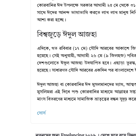
কোরবানির ঈদ উপলক্ষে সরকার আগামী ২৫ মে থেকে ৩১ মে 
সাথে ঈদের আনন্দ ভাগাভাগি করতে লাখ লাখ মানুষ নির্বিঘ
আশা করা হচ্ছে।
বিশ্বজুড়ে ঈদুল আজহা
এদিকে, গত রবিবার (১৭ মে) সৌদি আরবের আকাশে জিল
হয়েছে। সেই অনুযায়ী, আগামী ২৬ মে (৯ জিলহজ) পবিত্র
দেশগুলোতে ঈদুল আজহা উদযাপিত হবে। এছাড়া তুরস্ক
হয়েছে। সাধারণত সৌদি আরবের একদিন পর বাংলাদেশে ঈদ 
ঈদুল আজহা বা কোরবানির ঈদ মুসলমানদের ত্যাগ, আত্মশুদ্ধ
মুসলিমরা এই দিনে পশু কোরবানির মাধ্যমে আল্লাহর সন্তু
মাংস বিতরণের মাধ্যমে সামাজিক ভ্রাতৃত্বের বন্ধন সুদৃঢ় কর
সোর্স
নতুনদের জন্য Freelancing ২০২৬ । দেশে ঘরে বসে ফ্রিল্যা