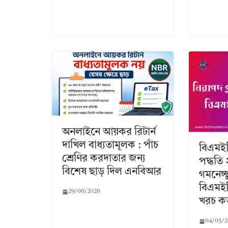
অনলাইনে আয়কর রিটার্ন
দাখিল বাধ্যতামূলক : পাঁচ
বিএমইট
শ্রেণির করদাতার জন্য
পদ্ধতি
বিশেষ ছাড় দিল এনবিআর
গমনেচ্ছ
বিএমইট
29/06/2026
খরচ ক
04/05/2