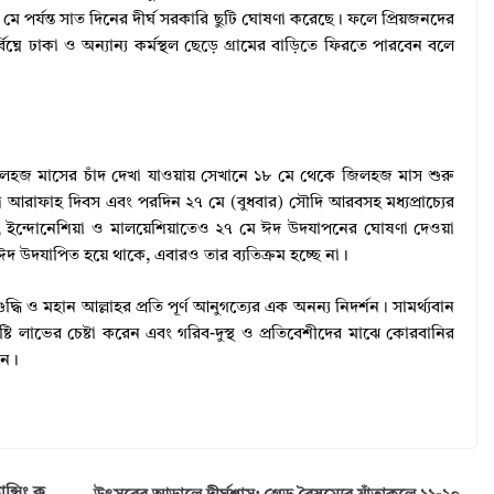
পর্যন্ত সাত দিনের দীর্ঘ সরকারি ছুটি ঘোষণা করেছে। ফলে প্রিয়জনদের
্নে ঢাকা ও অন্যান্য কর্মস্থল ছেড়ে গ্রামের বাড়িতে ফিরতে পারবেন বলে
হজ মাসের চাঁদ দেখা যাওয়ায় সেখানে ১৮ মে থেকে জিলহজ মাস শুরু
 আরাফাহ দিবস এবং পরদিন ২৭ মে (বুধবার) সৌদি আরবসহ মধ্যপ্রাচ্যের
, ইন্দোনেশিয়া ও মালয়েশিয়াতেও ২৭ মে ঈদ উদযাপনের ঘোষণা দেওয়া
উদযাপিত হয়ে থাকে, এবারও তার ব্যতিক্রম হচ্ছে না।
ি ও মহান আল্লাহর প্রতি পূর্ণ আনুগত্যের এক অনন্য নিদর্শন। সামর্থ্যবান
ষ্টি লাভের চেষ্টা করেন এবং গরিব-দুস্থ ও প্রতিবেশীদের মাঝে কোরবানির
েন।
ন্সিং ক