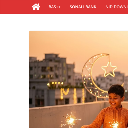
IBAS++
SONALI BANK
NID DOWN