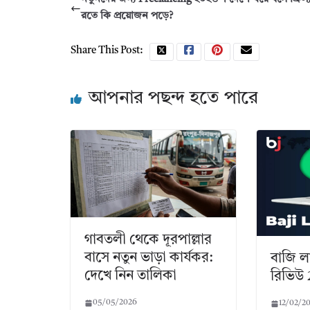
রতে কি প্রয়োজন পড়ে?
Share This Post:
আপনার পছন্দ হতে পারে
গাবতলী থেকে দূরপাল্লার
বাসে নতুন ভাড়া কার্যকর:
বাজি ল
দেখে নিন তালিকা
রিভিউ
05/05/2026
12/02/2