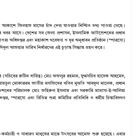
র আকাশে জিলহজ মাসের চাঁদ দেখা যাওয়ার নিশ্চিত তথ্য পাওয়া গেছে।
ার খবর আসে। দেশের সব জেলা প্রশাসন, ইসলামিক ফাউন্ডেশনের প্রধান
াওয়া অধিদপ্তর এবং মহাকাশ গবেষণা ও দূর অনুধাবন প্রতিষ্ঠান (স্পারসো)
ঈদুল আজহার তারিখ নির্ধারণের এই চূড়ান্ত সিদ্ধান্ত গ্রহণ করে।
 সচিব (সচিবের রুটিন দায়িত্ব) মোঃ ফজলুর রহমান, যুগ্মসচিব ছাদেক আহমেদ,
বায়তুল মোকাররম জাতীয় মসজিদের খতিব মুফতি আবদুল মালেক, প্রধান
শনের পরিচালক মোঃ জহিরুল ইসলাম এবং সরকারি মাদ্রাসা-ই-আলিয়া
র, স্পারসো এবং বিভিন্ন শুরা কমিটির প্রতিনিধি ও ধর্মীয় চিন্তাবিদগণ
তা-কর্মচারী ও সাধারণ মানুষের মাঝে উৎসবের আমেজ শুরু হয়েছে। এবার