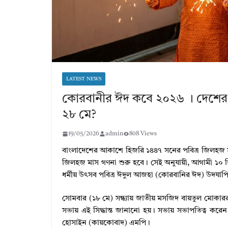
LATEST NEWS
কোরবানীর ঈদ কবে ২০২৬ । দেশের 
২৮ মে?
19/05/2026
admin
808 Views
বাংলাদেশের আকাশে হিজরি ১৪৪৭ সনের পবিত্র জিলহজ মা
জিলহজ মাস গণনা শুরু হবে। সেই অনুযায়ী, আগামী ১০ 
ধর্মীয় উৎসব পবিত্র ঈদুল আজহা (কোরবানির ঈদ) উদযাপ
সোমবার (১৮ মে) সন্ধ্যায় জাতীয় মসজিদ বায়তুল মোকারর
সভায় এই সিদ্ধান্ত জানানো হয়। সভায় সভাপতিত্ব করেন ক
হোসাইন (কায়কোবাদ) এমপি।