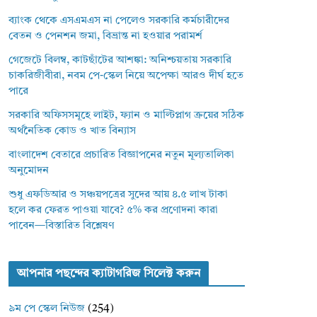
ব্যাংক থেকে এসএমএস না পেলেও সরকারি কর্মচারীদের
বেতন ও পেনশন জমা, বিভ্রান্ত না হওয়ার পরামর্শ
গেজেটে বিলম্ব, কাটছাঁটের আশঙ্কা: অনিশ্চয়তায় সরকারি
চাকরিজীবীরা, নবম পে-স্কেল নিয়ে অপেক্ষা আরও দীর্ঘ হতে
পারে
সরকারি অফিসসমূহে লাইট, ফ্যান ও মাল্টিপ্লাগ ক্রয়ের সঠিক
অর্থনৈতিক কোড ও খাত বিন্যাস
বাংলাদেশ বেতারে প্রচারিত বিজ্ঞাপনের নতুন মূল্যতালিকা
অনুমোদন
শুধু এফডিআর ও সঞ্চয়পত্রের সুদের আয় ৪.৫ লাখ টাকা
হলে কর ফেরত পাওয়া যাবে? ৫% কর প্রণোদনা কারা
পাবেন—বিস্তারিত বিশ্লেষণ
আপনার পছন্দের ক্যাটাগরিজ সিলেক্ট করুন
৯ম পে স্কেল নিউজ
(254)