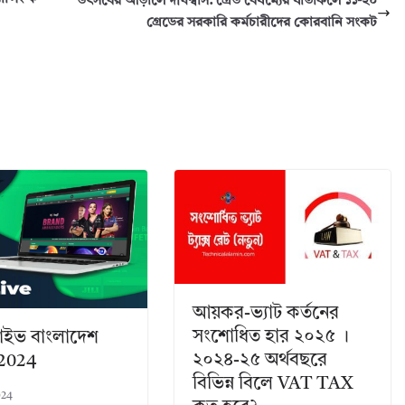
উৎসবের আড়ালে দীর্ঘশ্বাস: গ্রেড বৈষম্যের যাঁতাকলে ১১-২০
গ্রেডের সরকারি কর্মচারীদের কোরবানি সংকট
আয়কর-ভ্যাট কর্তনের
সংশোধিত হার ২০২৫ ।
াইভ বাংলাদেশ
২০২৪-২৫ অর্থবছরে
 2024
বিভিন্ন বিলে VAT TAX
024