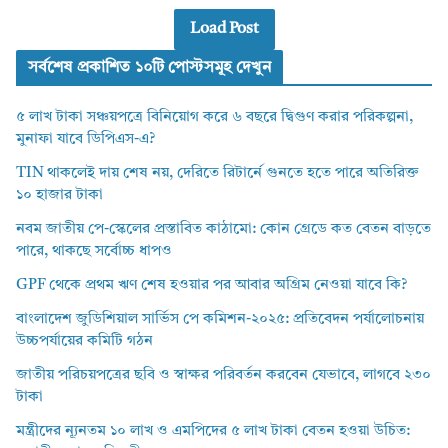
Load Post
সর্বশেষ প্রকাশিত ১০টি পোস্টসমূহ দেখুন
৫ লাখ টাকা সঞ্চয়পত্রে বিনিয়োগ করে ৬ বছরে দ্বিগুণ করার পরিকল্পনা,
মুনাফা যাবে ডিপিএস-এ?
TIN থাকলেই দায় শেষ নয়, দেরিতে রিটার্নে গুনতে হতে পারে অতিরিক্ত
১০ হাজার টাকা
নবম জাতীয় পে-স্কেলের প্রস্তাবিত কাঠামো: কোন গ্রেডে কত বেতন বাড়তে
পারে, থাকছে সর্বোচ্চ ধাপও
GPF থেকে প্রথম ঋণ শেষ হওয়ার পর আবার অগ্রিম নেওয়া যাবে কি?
বাংলাদেশ জুডিশিয়াল সার্ভিস পে কমিশন-২০২৫: প্রতিবেদন পর্যালোচনায়
উচ্চপর্যায়ের কমিটি গঠন
জাতীয় পরিচয়পত্রের ছবি ও স্বাক্ষর পরিবর্তন করবেন যেভাবে, লাগবে ২৩০
টাকা
মন্ত্রীদের ন্যূনতম ১০ লাখ ও এমপিদের ৫ লাখ টাকা বেতন হওয়া উচিত: