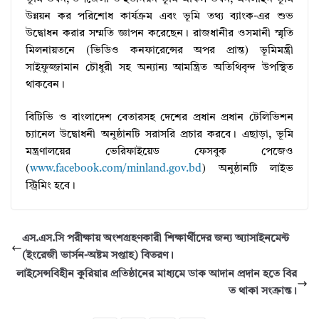
উন্নয়ন কর পরিশোধ কার্যক্রম এবং ভূমি তথ্য ব্যাংক-এর শুভ
উদ্বোধন করার সম্মতি জ্ঞাপন করেছেন। রাজধানীর ওসমানী স্মৃতি
মিলনায়তনে (ভিডিও কনফারেন্সের অপর প্রান্ত) ভূমিমন্ত্রী
সাইফুজ্জামান চৌধুরী সহ অন্যান্য আমন্ত্রিত অতিথিবৃন্দ উপস্থিত
থাকবেন।
বিটিভি ও বাংলাদেশ বেতারসহ দেশের প্রধান প্রধান টেলিভিশন
চ্যানেল উদ্বোধনী অনুষ্ঠানটি সরাসরি প্রচার করবে। এছাড়া, ভূমি
মন্ত্রণালয়ের ভেরিফাইয়েড ফেসবুক পেজেও
(
www.facebook.com/minland.gov.bd
) অনুষ্ঠানটি লাইভ
স্ট্রিমিং হবে।
এস.এস.সি পরীক্ষায় অংশগ্রহণকারী শিক্ষার্থীদের জন্য অ্যাসাইনমেন্ট
(ইংরেজী ভার্সন-অষ্টম সপ্তাহ) বিতরণ।
লাইসেন্সবিহীন কুরিয়ার প্রতিষ্ঠানের মাধ্যমে ডাক আদান প্রদান হতে বির
ত থাকা সংক্রান্ত।