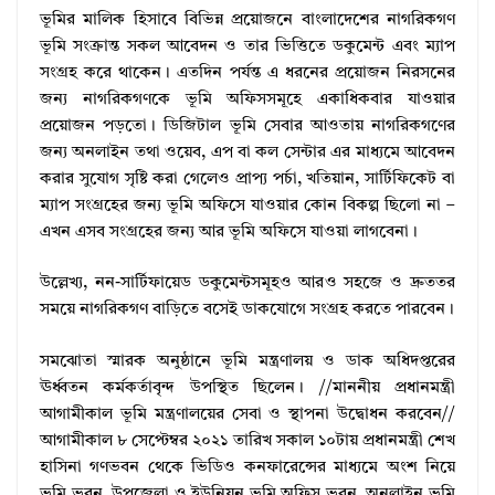
ভূমির মালিক হিসাবে বিভিন্ন প্রয়োজনে বাংলাদেশের নাগরিকগণ
ভূমি সংক্রান্ত সকল আবেদন ও তার ভিত্তিতে ডকুমেন্ট এবং ম্যাপ
সংগ্রহ করে থাকেন। এতদিন পর্যন্ত এ ধরনের প্রয়োজন নিরসনের
জন্য নাগরিকগণকে ভূমি অফিসসমূহে একাধিকবার যাওয়ার
প্রয়োজন পড়তো। ডিজিটাল ভূমি সেবার আওতায় নাগরিকগণের
জন্য অনলাইন তথা ওয়েব, এপ বা কল সেন্টার এর মাধ্যমে আবেদন
করার সুযোগ সৃষ্টি করা গেলেও প্রাপ্য পর্চা, খতিয়ান, সার্টিফিকেট বা
ম্যাপ সংগ্রহের জন্য ভূমি অফিসে যাওয়ার কোন বিকল্প ছিলো না –
এখন এসব সংগ্রহের জন্য আর ভূমি অফিসে যাওয়া লাগবেনা।
উল্লেখ্য, নন-সার্টিফায়েড ডকুমেন্টসমূহও আরও সহজে ও দ্রুততর
সময়ে নাগরিকগণ বাড়িতে বসেই ডাকযোগে সংগ্রহ করতে পারবেন।
সমঝোতা স্মারক অনুষ্ঠানে ভূমি মন্ত্রণালয় ও ডাক অধিদপ্তরের
ঊর্ধ্বতন কর্মকর্তাবৃন্দ উপস্থিত ছিলেন। //মাননীয় প্রধানমন্ত্রী
আগামীকাল ভূমি মন্ত্রণালয়ের সেবা ও স্থাপনা উদ্বোধন করবেন//
আগামীকাল ৮ সেপ্টেম্বর ২০২১ তারিখ সকাল ১০টায় প্রধানমন্ত্রী শেখ
হাসিনা গণভবন থেকে ভিডিও কনফারেন্সের মাধ্যমে অংশ নিয়ে
ভূমি ভবন, উপজেলা ও ইউনিয়ন ভূমি অফিস ভবন, অনলাইন ভূমি