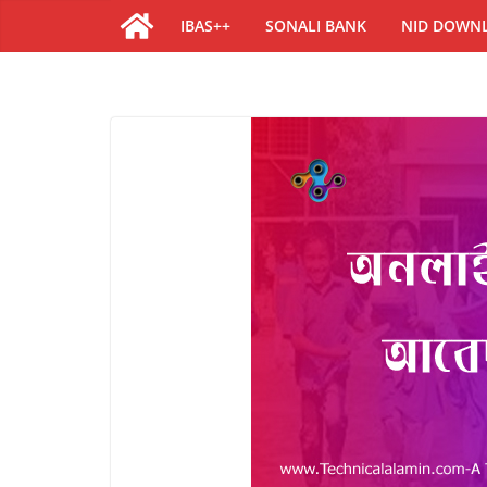
IBAS++
SONALI BANK
NID DOWN