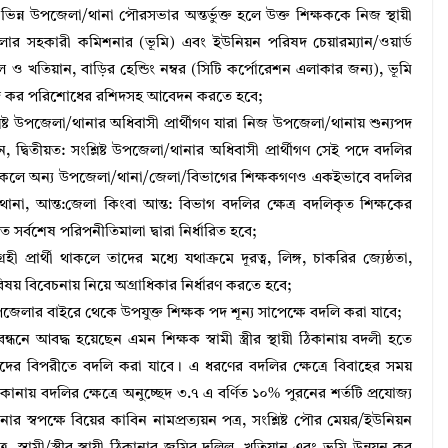
 ভিন্ন উপজেলা/থানা পৌরসভার অন্তর্ভুক্ত হলে উক্ত শিক্ষককে নিজ স্থায়ী
জেলার সহকারী কমিশনার (ভূমি) এবং ইউনিয়ন পরিষদ চেয়ারম্যান/ওয়ার্ড
লিল ও খতিয়ান, বাড়ির হেন্ডিং নম্বর (সিটি কর্পোরেশন এলাকার জন্য), ভূমি
িষদ কর পরিশােধের রশিদসহ আবেদন করতে হবে;
ষ্ট উপজেলা/থানার অধিবাসী প্রার্থীগণ যারা নিজ উপজেলা/থানায় শুন্যপদ
ন, দ্বিতীয়ত: সংশ্লিষ্ট উপজেলা/থানার অধিবাসী প্রার্থীগণ সেই পদে বদলির
 থাকলে অন্য উপজেলা/থানা/জেলা/বিভাগের শিক্ষকগণও একইভাবে বদলির
না, আন্ত:জেলা কিংবা আন্ত: বিভাগ বদলির ক্ষেত্র বদলিকৃত শিক্ষকের
কৃত সর্বশেষ পরিপনীতিমালা দ্বারা নির্ধারিত হবে;
রার্থী থাকলে তাদের মধ্যে যথাক্রমে দূরত্ব, লিঙ্গ, চাকরির জ্যেষ্ঠতা,
ব বিষয় বিবেচনায় নিয়ে অগ্রাধিকার নির্ধারণ করতে হবে;
জেলার বাইরে থেকে উপযুক্ত শিক্ষক পদ শূন্য সাপেক্ষে বদলি করা যাবে;
নে আবদ্ধ হয়েছেন এমন শিক্ষক স্বামী স্ত্রীর স্থায়ী ঠিকানায় বদলী হতে
পদের বিপরীতে বদলি করা যাবে। এ ধরণের বদলির ক্ষেত্রে বিবাহের সময়
ঐ ঠিকানায় বদলির ক্ষেত্রে অনুচ্ছেদ ৩.৭ এ বর্ণিত ১০% পুরনের শর্তটি প্রযোজ্য
কানার স্বপক্ষে বিয়ের কাবিন নামপ্রত্যয়ন পত্র, সংশ্লিষ্ট পৌর মেয়র/ইউনিয়ন