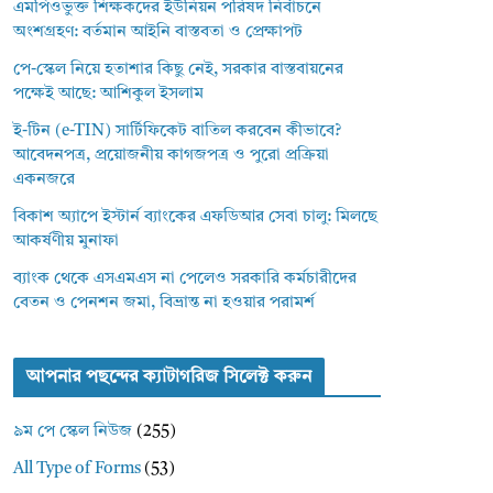
এমপিওভুক্ত শিক্ষকদের ইউনিয়ন পরিষদ নির্বাচনে
অংশগ্রহণ: বর্তমান আইনি বাস্তবতা ও প্রেক্ষাপট
পে-স্কেল নিয়ে হতাশার কিছু নেই, সরকার বাস্তবায়নের
পক্ষেই আছে: আশিকুল ইসলাম
ই-টিন (e-TIN) সার্টিফিকেট বাতিল করবেন কীভাবে?
আবেদনপত্র, প্রয়োজনীয় কাগজপত্র ও পুরো প্রক্রিয়া
একনজরে
বিকাশ অ্যাপে ইস্টার্ন ব্যাংকের এফডিআর সেবা চালু: মিলছে
আকর্ষণীয় মুনাফা
ব্যাংক থেকে এসএমএস না পেলেও সরকারি কর্মচারীদের
বেতন ও পেনশন জমা, বিভ্রান্ত না হওয়ার পরামর্শ
আপনার পছন্দের ক্যাটাগরিজ সিলেক্ট করুন
৯ম পে স্কেল নিউজ
(255)
All Type of Forms
(53)