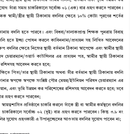
্র, স্বামী/স্ত্রীর স্থায়ী ঠিকানার জমির দলিল, খতিয়ান এবং ভূমি উন্নয়ন কর
গ তাঁরা সমগ্র চাকরিকালে সর্বোচ্চ ০১ (এক) বার গ্রহণ করতে পারবেন।
্ষক স্বামী/স্ত্রীর স্থায়ী ঠিকানায় বদলির ক্ষেত্রে ১০% কোটা পূরণের শর্তের
 ঠিকানায় বদলি হতে পারবে। এবং বিধবা/তালাকপ্রাপ্ত শিক্ষক পুনরায় বিবাহ
য় বদলি হতে ইচ্ছা পােষন করলে কাবিননামা/প্রত্যয়ন সহ লিখিত আবেদনের
দলির ক্ষেত্রে নিজের স্থায়ী বর্তমান ঠিকানা স্বাপেক্ষে এবং স্বামীর স্থায়ী
চেয়ারম্যান/ওয়ার্ড কাউন্সিলর এর প্রত্যয়ন পত্র, স্বামীর স্থায়ী ঠিকানার
ের রশিদসহ আবেদন করতে হবে;
্ষিতে পিতা/তার স্থায়ী ঠিকানায় অথবা তীর বর্তমান স্থায়ী ঠিকানায় বদলি
কানার স্বপক্ষে স্বপক্ষে সংশ্লিষ্ট পৌর মেয়র/ইউনিয়ন পরিষদ চেয়ারম্যান এর
, খতিয়ান, এবং ভূমি উন্নয়ন কর পরিশােধের রশিদসহ আবেদন করতে হবে; তবে
বার গ্রহণ করতে পারবেন;
ায়ত্বশাসিত প্রতিষ্ঠানে চাকরি করলে তাঁকে স্ত্রী বা স্বামীর কর্মস্থলে বদলির
র চাকরিকালে সর্বোচ্চ ০২ (দুই) বার গ্রহণ করতে পারবেন। কিন্তু ৩.৮ নং
় বদলির সুযোগ গ্রহণকারী এ উপানুচ্ছেদের আওতায় বদলির সুযােগ পাবেন না;