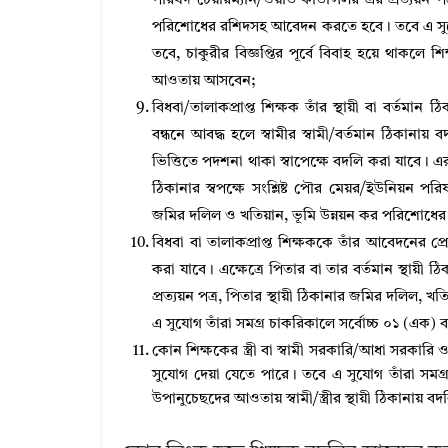
পরিষদ চেয়ারম্যান/ওয়ার্ড কাউন্সিলর এর প্রত্যয়ন পত
পরিশােধের রশিদসহ আবেদন করতে হবে। তবে এ সুযাে
তবে, চাকুরীর বিজ্ঞপ্তির পূর্বে বিবাহ হয়ে থাকলে শিক
আওতায় আসবেন;
বিধবা/তালাকপ্রাপ্ত শিক্ষক তাঁর স্থায়ী বা বর্তমান
বন্ধনে আবদ্ধ হলে স্বামীর স্বামী/বর্তমান ঠিকানা
ভিত্তিতে পদশনা থাকা স্বাপেক্ষে বদলি করা যাবে। এরুপ ব
ঠিকানার স্বপক্ষে সংশ্লিষ্ট পৌর মেয়র/ইউনিয়ন পরিষদ 
জমির দলিল ও খতিয়ান, ভূমি উন্নয়ন কর পরিশােধ
বিধবা বা তালাকপ্রাপ্ত শিক্ষককে তাঁর আবেদনের প্রেক
করা যাবে। এক্ষেত্রে পিতার বা তার বর্তমান স্থায়ী ঠি
প্রত্যয়ন পত্র, পিতার স্থায়ী ঠিকানার জমির দলিল
এ সুযােগ তাঁরা সমগ্র চাকরিকালে সর্বোচ্চ ০১ (এক) 
কোন শিক্ষকের স্ত্রী বা স্বামী সরকারি/আধা সরকারি ও স্ব
সুযােগ দেয়া যেতে পারে। তবে এ সুযােগ তাঁরা সমগ্
উপানুচেছদের আওতায় স্বামী/স্ত্রীর স্থায়ী ঠিকানায