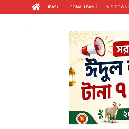
IBAS++
SONALI BANK
NID DOWN