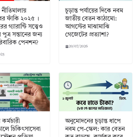
নীতিমালায়
চূড়ান্ত পর্যায়ের দিকে নবম
রের ফাঁকি ২০২৫ ।
জাতীয় বেতন কাঠামো:
 গ্যারান্টি সত্ত্বেও
আগস্টের মাঝামাঝি
ব পুত্র সন্তানের জন্য
গেজেটের প্রত্যাশা?
ারিবারিক পেনশন?
20/07/2026
025
 কর্মচারী
অনুমোদনের চূড়ান্ত ধাপে
ালে চিকিৎসাসেবা
নবম পে-স্কেল: কার বেতন