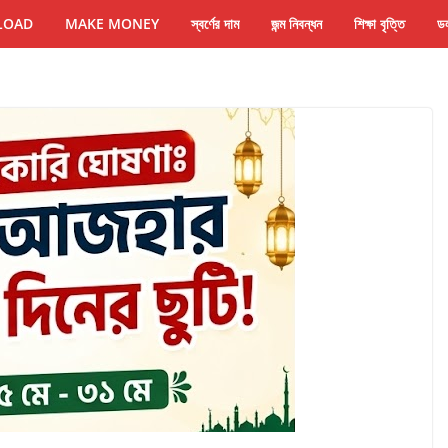
LOAD
MAKE MONEY
স্বর্ণের দাম
জন্ম নিবন্ধন
শিক্ষা বৃত্তি
ডল