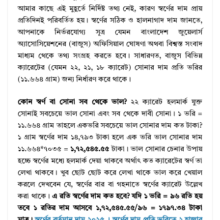
আমার কাছে এই মুহূর্তে নির্দিষ্ট তথ্য নেই, কারণ স্বর্ণের দাম প্রায়
প্রতিদিনই পরিবর্তিত হয়। স্বর্ণের সঠিক ও হালনাগাদ দাম জানতে,
আপনাকে নির্ভরযোগ্য সূত্র যেমন বাংলাদেশ জুয়েলার্স
অ্যাসোসিয়েশনের (বাজুস) অফিসিয়াল ঘোষণা অথবা বিশ্বস্ত সংবাদ
মাধ্যম থেকে তথ্য সংগ্রহ করতে হবে। সাধারণত, বাজুস বিভিন্ন
ক্যারেটের (যেমন ২২, ২১, ১৮ ক্যারেট) সোনার দাম প্রতি ভরির
(১১.৬৬৪ গ্রাম) জন্য নির্ধারণ করে থাকে।
কোন স্বর্ণ বা সোনা সব থেকে ভাল?
২২ ক্যারেট হলমার্ক যুক্ত
সোনাই সবচেয়ে ভাল সোনা এবং সব থেকে দাবী সোনা। ১ ভরি =
১১.৬৬৪ গ্রাম তাহলে একভরি সবচেয়ে ভাল সোনার দাম কত টাকা?
১ গ্রাম স্বর্ণের দাম ১৪,৭৯৩ টাকা হলে এক ভরি ভাল সোনার দাম
১১.৬৬৪*৭০৩৫ =
১,৭২,৫৪৫.৫৫
টাকা। ভাল সোনার চেনার উপায়
হচ্চে স্বর্ণের মধ্যে হলমার্ক দেয়া থাকবে অর্থাৎ কত ক্যারেটের স্বর্ণ তা
লেখা থাকবে। খুব ছোট ছোট করে লেখা থাকে ভাল করে খেয়াল
করলে দেখবেন যে, স্বর্ণের বার বা গহনাতে স্বর্ণের ক্যারেট উল্লেখ
করা থাকে।
এ রতি স্বর্ণের দাম কত হবে? যদি ১ ভরি = ৯৬ রতি হয়
তবে ১ রতির দাম আসবে ১,৭২,৫৪৫.৫৫/৯৬ = ১৭৯৭.৩৪ টাকা