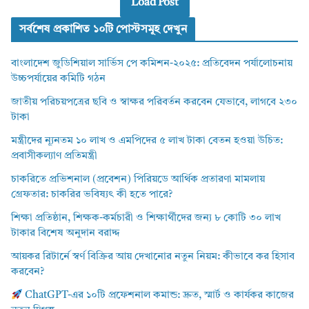
Load Post
সর্বশেষ প্রকাশিত ১০টি পোস্টসমূহ দেখুন
বাংলাদেশ জুডিশিয়াল সার্ভিস পে কমিশন-২০২৫: প্রতিবেদন পর্যালোচনায়
উচ্চপর্যায়ের কমিটি গঠন
জাতীয় পরিচয়পত্রের ছবি ও স্বাক্ষর পরিবর্তন করবেন যেভাবে, লাগবে ২৩০
টাকা
মন্ত্রীদের ন্যূনতম ১০ লাখ ও এমপিদের ৫ লাখ টাকা বেতন হওয়া উচিত:
প্রবাসীকল্যাণ প্রতিমন্ত্রী
চাকরিতে প্রভিশনাল (প্রবেশন) পিরিয়ডে আর্থিক প্রতারণা মামলায়
গ্রেফতার: চাকরির ভবিষ্যৎ কী হতে পারে?
শিক্ষা প্রতিষ্ঠান, শিক্ষক-কর্মচারী ও শিক্ষার্থীদের জন্য ৮ কোটি ৩০ লাখ
টাকার বিশেষ অনুদান বরাদ্দ
আয়কর রিটার্নে স্বর্ণ বিক্রির আয় দেখানোর নতুন নিয়ম: কীভাবে কর হিসাব
করবেন?
ChatGPT-এর ১০টি প্রফেশনাল কমান্ড: দ্রুত, স্মার্ট ও কার্যকর কাজের