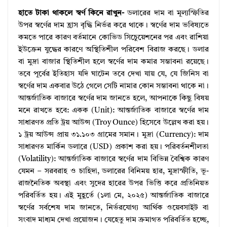
হাতে টাকা থাকলে স্বর্ণ কিনে রাখুন-
ডলারের দাম বা মূল্যস্ফিতির
উপর স্বর্ণের দাম হ্রাস বৃদ্ধি নির্ভর করে থাকে। স্বর্ণের দাম ভবিষ্যতে
কমতে পারে কারণ বর্তমানে কোভিড সিচেুয়েশনের পর এবং রাশিয়া
ইউক্রেন যুদ্ধের কারণে অস্থিতিশীল পরিবেশ বিরাজ করছে। ডলার
বা মুদ্রা বাজার স্থিতিশীল হলে স্বর্ণের দাম কমার সম্ভাবনা রয়েছে।
তবে পূর্বের ইতিহাস যদি ঘাটেন তবে দেখা যায় যে, যে জিনিস বা
স্বর্ণের দাম একবার উঠে গেলে সেটি নামার কোন সম্ভাবনা থাকে না।
আন্তর্জাতিক বাজারে স্বর্ণের দাম জানতে হলে, আপনাকে কিছু বিষয়
মনে রাখতে হবে: একক (Unit): আন্তর্জাতিক বাজারে স্বর্ণের দাম
সাধারণত প্রতি ট্রয় আউন্স (Troy Ounce) হিসেবে উল্লেখ করা হয়।
১ ট্রয় আউন্স প্রায় ৩১.১০৩ গ্রামের সমান। মুদ্রা (Currency): দাম
সাধারণত মার্কিন ডলারে (USD) প্রকাশ করা হয়। পরিবর্তনশীলতা
(Volatility): আন্তর্জাতিক বাজারে স্বর্ণের দাম বিভিন্ন বৈশ্বিক কারণ
যেমন – সরবরাহ ও চাহিদা, ডলারের বিনিময় হার, মুদ্রাস্ফীতি, ভূ-
রাজনৈতিক অবস্থা এবং সুদের হারের উপর ভিত্তি করে প্রতিনিয়ত
পরিবর্তিত হয়। এই মুহূর্তে (১লা মে, ২০২৫) আন্তর্জাতিক বাজারে
স্বর্ণের সর্বশেষ দাম জানতে, নির্ভরযোগ্য আর্থিক ওয়েবসাইট বা
সংবাদ মাধ্যম দেখা প্রয়োজন। যেহেতু দাম ক্রমাগত পরিবর্তিত হচ্ছে,