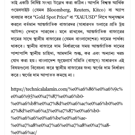
তাই একটি নির্দিষ্ট সংখ্যা উল্লেখ করা কঠিন। আপনি বিশ্বস্ত আর্থিক
ওয়েবসাইট (যেমন Bloomberg, Reuters, Kitco) বা অ্যাপ
ব্যবহার করে “Gold Spot Price” বা “XAUUSD” লিখে অনুসন্ধান
করলে বর্তমান আন্তর্জাতিক বাজারদর (সাধারণত ডলারে প্রতি ট্রয়
আউন্স) দেখতে পারবেন। মনে রাখবেন, আন্তর্জাতিক বাজারের
দামের সাথে স্থানীয় বাজারের (যেমন বাংলাদেশের) দামের পার্থক্য
থাকবে। স্থানীয় বাজারে দাম নির্ধারণের সময় আন্তর্জাতিক দামের
পাশাপাশি স্থানীয় চাহিদা, আমদানি শুল্ক, কর এবং অন্যান্য খরচ
যোগ করা হয়। বাংলাদেশ জুয়েলার্স সমিতি (বাজুস) সাধারণত এই
বিষয়গুলো বিবেচনা করে স্থানীয় বাজারের জন্য স্বর্ণের দাম নির্ধারণ
করে। স্বর্ণের দাম আপাতত কমছে না।
https://technicalalamin.com/%e0%a6%86%e0%a6%9c%
e0%a6%95%e0%a7%87%e0%a6%b0-
%e0%a6%b8%e0%a7%8d%e0%a6%ac%e0%a6%b0%e0%
a7%8d%e0%a6%a3%e0%a7%87%e0%a6%b0-
%e0%a6%a6%e0%a6%be%e0%a6%ae-
%e0%a7%a8%e0%a7%a6%e0%a7%a8%e0%a7%a8-
%e0%a6%ac/