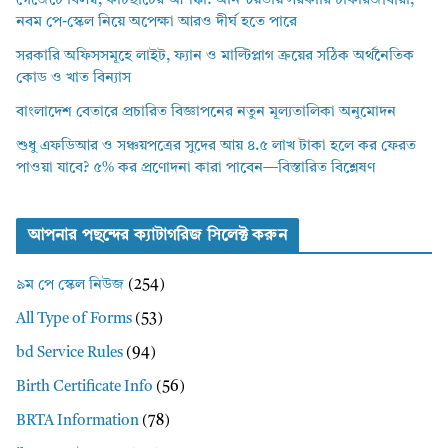
গেজেটে বিলম্ব, কাটছাঁটের আশঙ্কা: অনিশ্চয়তায় সরকারি চাকরিজীবীরা,
নবম পে-স্কেল নিয়ে অপেক্ষা আরও দীর্ঘ হতে পারে
সরকারি অফিসসমূহে লাইট, ফ্যান ও মাল্টিপ্লাগ ক্রয়ের সঠিক অর্থনৈতিক
কোড ও খাত বিন্যাস
বাংলাদেশ বেতারে প্রচারিত বিজ্ঞাপনের নতুন মূল্যতালিকা অনুমোদন
শুধু এফডিআর ও সঞ্চয়পত্রের সুদের আয় ৪.৫ লাখ টাকা হলে কর ফেরত
পাওয়া যাবে? ৫% কর প্রণোদনা কারা পাবেন—বিস্তারিত বিশ্লেষণ
আপনার পছন্দের ক্যাটাগরিজ সিলেক্ট করুন
৯ম পে স্কেল নিউজ
(254)
All Type of Forms
(53)
bd Service Rules
(94)
Birth Certificate Info
(56)
BRTA Information
(78)