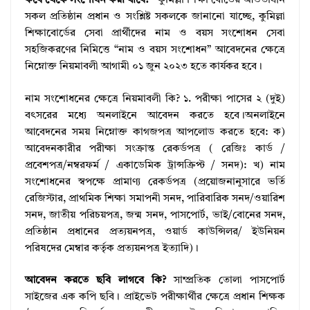
কবে থেকে সংশোধন করা যাবে?–
কুমিল্লা শিক্ষা বোর্ডের আওতাধীন
সকল প্রতিষ্ঠান প্রধান ও সংশ্লিষ্ট সকলকে জানানো যাচ্ছে, কুমিল্লা
শিক্ষাবোর্ডের সেবা প্রার্থীদের নাম ও বয়স সংশোধন সেবা
সহজিকরণের নিমিত্তে “নাম ও বয়স সংশোধন” আবেদনের ক্ষেত্রে
নিম্নোক্ত নিয়মাবলী আগামী ০১ জুন ২০২৩ হতে কার্যকর হবে।
নাম সংশোধনের ক্ষেত্রে নিয়মাবলী কি? ১. পরীক্ষা পাসের ২ (দুই)
বৎসরের মধ্যে অনলাইনে আবেদন করতে হবে।অনলাইনে
আবেদনের সময় নিম্নোক্ত কাগজপত্র আপলোড করতে হবে: ক)
আবেদনকারীর পরীক্ষা সংক্রান্ত রেকর্ডপত্র ( রেজিঃ কার্ড /
প্রবেশপত্র/নম্বরফর্ম / একাডেমিক ট্রান্সক্রিপ্ট / সনদ): খ) নাম
সংশোধনের স্বপক্ষে প্রামাণ্য রেকর্ডপত্র (প্রয়োজনানুসারে ভর্তি
রেজিস্টার, প্রাথমিক শিক্ষা সমাপনী সনদ, পারিবারিক সনদ/ওয়ারিশ
সনদ, জাতীয় পরিচয়পত্র, জন্ম সনদ, পাসপোর্ট, ভাই/বোনের সনদ,
প্রতিষ্ঠান প্রধানের প্রত্যয়নপত্র, ওয়ার্ড কাউন্সিলর/ ইউনিয়ন
পরিষদের মেম্বার কর্তৃক প্রত্যয়নপত্র ইত্যাদি)।
আবেদন করতে ছবি লাগবে কি?
সাম্প্রতিক তোলা পাসপোর্ট
সাইজের এক কপি ছবি। প্রাইভেট পরীক্ষার্থীর ক্ষেত্রে প্রধান শিক্ষক