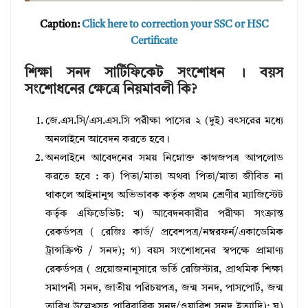
Caption:
Click here to correction your SSC or HSC
Certificate
শিক্ষা সনদ সার্টিফিকেট সংশোধন । বয়স
সংশোধনের ক্ষেত্রে নিয়মাবলী কি?
জে.এস.সি/এস.এস.সি পরীক্ষা পাসের ২ (দুই) বৎসরের মধ্যে
অনলাইনে আবেদন করতে হবে।
অনলাইনে আবেদনের সময় নিম্নোক্ত কাগজপত্র আপলোড
করতে হবে : ক) পিতা/মাতা অথবা পিতা/মাতা জীবিত না
থাকলে আইনানুগ অভিভাবক কর্তৃক প্রথম শ্রেণীর ম্যাজিস্টেট
কর্তৃক এফিডেভিট: খ) আবেদনকারীর পরীক্ষা সংক্রান্ত
রেকর্ডপত্র ( রেজিঃ কার্ড/ প্রবেশপত্র/নম্বরফর্ন/একাডেমিক
ট্রান্সক্রিপ্ট / সনদ); গ) বয়স সংশোধনের স্বপক্ষে প্রামাণ্য
রেকর্ডপত্র ( প্রয়োজনানুসারে ভর্তি রেজিস্টার, প্রাথমিক শিক্ষা
সমাপনী সনদ, জাতীয় পরিচয়পত্র, জন্ম সনদ, পাসপোর্ট, জন্ম
তারিখ উল্লেখসহ পারিবারিক সনদ/ওয়ারিশ সনদ ইত্যাদি); ঘ)