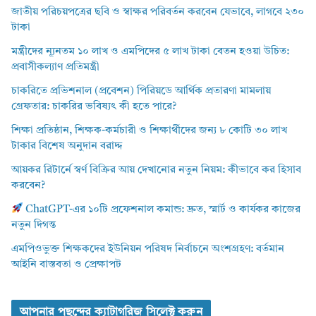
জাতীয় পরিচয়পত্রের ছবি ও স্বাক্ষর পরিবর্তন করবেন যেভাবে, লাগবে ২৩০
টাকা
মন্ত্রীদের ন্যূনতম ১০ লাখ ও এমপিদের ৫ লাখ টাকা বেতন হওয়া উচিত:
প্রবাসীকল্যাণ প্রতিমন্ত্রী
চাকরিতে প্রভিশনাল (প্রবেশন) পিরিয়ডে আর্থিক প্রতারণা মামলায়
গ্রেফতার: চাকরির ভবিষ্যৎ কী হতে পারে?
শিক্ষা প্রতিষ্ঠান, শিক্ষক-কর্মচারী ও শিক্ষার্থীদের জন্য ৮ কোটি ৩০ লাখ
টাকার বিশেষ অনুদান বরাদ্দ
আয়কর রিটার্নে স্বর্ণ বিক্রির আয় দেখানোর নতুন নিয়ম: কীভাবে কর হিসাব
করবেন?
ChatGPT-এর ১০টি প্রফেশনাল কমান্ড: দ্রুত, স্মার্ট ও কার্যকর কাজের
নতুন দিগন্ত
এমপিওভুক্ত শিক্ষকদের ইউনিয়ন পরিষদ নির্বাচনে অংশগ্রহণ: বর্তমান
আইনি বাস্তবতা ও প্রেক্ষাপট
আপনার পছন্দের ক্যাটাগরিজ সিলেক্ট করুন