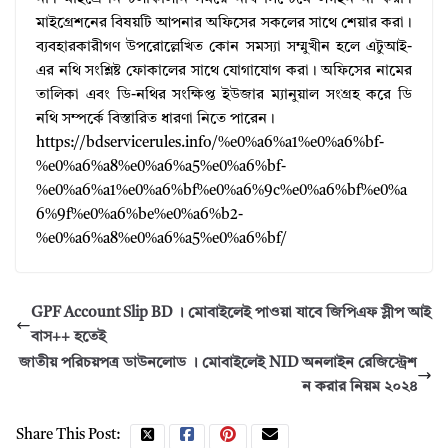
মাইগ্রেশনের বিষয়টি আপনার অফিসের সকলের সাথে শেয়ার করা।
ব্যবহারকারীগণ উপরোল্লেখিত কোন সমস্যা সম্মুখীন হলে এটুআই-
এর নথি সংশ্লিষ্ট ফোকালের সাথে যোগাযোগ করা। অফিসের নামের
তালিকা এবং ডি-নথির সংক্ষিপ্ত ইউজার ম্যানুয়াল সংগ্রহ করে ডি
নথি সম্পর্কে বিস্তারিত ধারণা নিতে পারেন।
https://bdservicerules.info/%e0%a6%a1%e0%a6%bf-
%e0%a6%a8%e0%a6%a5%e0%a6%bf-
%e0%a6%a1%e0%a6%bf%e0%a6%9c%e0%a6%bf%e0%a
6%9f%e0%a6%be%e0%a6%b2-
%e0%a6%a8%e0%a6%a5%e0%a6%bf/
GPF Account Slip BD । মোবাইলেই পাওয়া যাবে জিপিএফ স্লীপ আই
বাস++ হতেই
জাতীয় পরিচয়পত্র ডাউনলোড । মোবাইলেই NID অনলাইন রেজিস্ট্রেশ
ন করার নিয়ম ২০২৪
Share This Post: