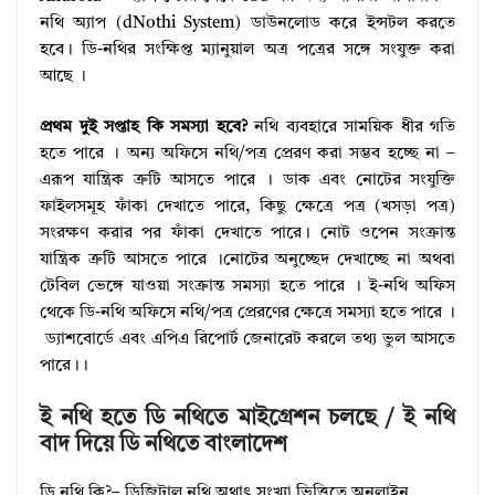
নথি অ্যাপ (dNothi System) ডাউনলোড করে ইন্সটল করতে
হবে। ডি-নথির সংক্ষিপ্ত ম্যানুয়াল অত্র পত্রের সঙ্গে সংযুক্ত করা
আছে ।
প্রথম দুই সপ্তাহ কি সমস্যা হবে?
নথি ব্যবহারে সাময়িক ধীর গতি
হতে পারে । অন্য অফিসে নথি/পত্র প্রেরণ করা সম্ভব হচ্ছে না –
এরূপ যান্ত্রিক ত্রুটি আসতে পারে । ডাক এবং নোটের সংযুক্তি
ফাইলসমূহ ফাঁকা দেখাতে পারে, কিছু ক্ষেত্রে পত্র (খসড়া পত্র)
সংরক্ষণ করার পর ফাঁকা দেখাতে পারে। নোট ওপেন সংক্রান্ত
যান্ত্রিক ত্রুটি আসতে পারে ।নোটের অনুচ্ছেদ দেখাচ্ছে না অথবা
টেবিল ভেঙ্গে যাওয়া সংক্রান্ত সমস্যা হতে পারে । ই-নথি অফিস
থেকে ডি-নথি অফিসে নথি/পত্র প্রেরণের ক্ষেত্রে সমস্যা হতে পারে ।
ড্যাশবোর্ডে এবং এপিএ রিপোর্ট জেনারেট করলে তথ্য ভুল আসতে
পারে।।
ই নথি হতে ডি নথিতে মাইগ্রেশন চলছে / ই নথি
বাদ দিয়ে ডি নথিতে বাংলাদেশ
ডি নথি কি?– ডিজিটাল নথি অথাৎ সংখ্যা ভিত্তিতে অনলাইন