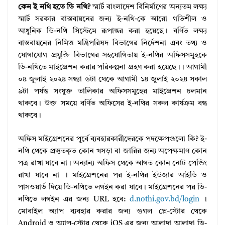
কেন ই নথি হতে ডি নথি?
স্মার্ট বাংলাদেশ বিনির্মাণের অন্যতম লক্ষ্য
স্মার্ট সরকার বাস্তবায়নের জন্য ই-নথি-কে আরো গতিশীল ও
আধুনিক ডি-নথি সিস্টেমে রূপান্তর করা হয়েছে। বর্ণিত লক্ষ্য
বাস্তবায়নের নিমিত্ত মন্ত্রিপরিষদ বিভাগের নির্দেশনা এবং তথ্য ও
যোগাযোগ প্রযুক্তি বিভাগের সহযোগিতায় ই-নথির অফিসসমূহকে
ডি-নথিতে মাইগ্রেশন করার পরিকল্পনা গ্রহণ করা হয়েছে।। আগামী
০৪ জুলাই ২০২৪ সন্ধ্যা ৬টা থেকে আগামী ১৪ জুলাই ২০২৪ সকাল
৯টা পর্যন্ত সংযুক্ত তালিকার অফিসসমূহের মাইগ্রেশন চলমান
থাকবে। উক্ত সময়ে বর্ণিত অফিসের ই-নথির সকল কার্যক্রম বন্ধ
থাকবে।
অফিস মাইগ্রেশনের পূর্বে ব্যবহারকারীদেরকে পদক্ষেপগুলো কি? ই-
নথি থেকে প্রস্তুতকৃত কোন খসড়া বা জারির জন্য অপেক্ষমাণ কোন
পত্র রাখা যাবে না। অন্যান্য অফিস থেকে আগত কোন নোট পেন্ডিং
রাখা যাবে না । মাইগ্রেশনের পর ই-নথির ইউজার আইডি ও
পাসওয়ার্ড দিয়ে ডি-নথিতে লগইন করা যাবে। মাইগ্রেশনের পর ডি-
নথিতে লগইন এর জন্য URL হবে:
d.nothi.gov.bd/login
।
মোবাইল অ্যাপ ব্যবহার করার জন্য গুগল প্লে-স্টোর থেকে
Android ও অ্যাপ-স্টোর থেকে iOS এর জন্য আলাদা আলাদা ডি-