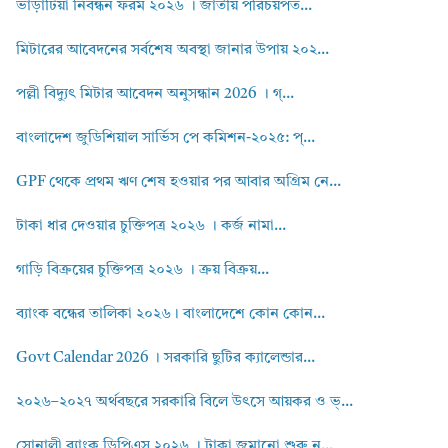
ভাড়াটিয়া নিবন্ধন ফরম ২০২৬ । জাতীয় পরিচয়পত...
মিটারের আবেদনের সর্বশেষ অবস্থা জানার উপায় ২০২...
পল্লী বিদ্যুৎ মিটার আবেদন অনুসন্ধান 2026 । গ্...
বাংলাদেশ জুডিশিয়াল সার্ভিস পে কমিশন-২০২৫: প্...
GPF থেকে প্রথম ঋণ শেষ হওয়ার পর আবার অগ্রিম নে...
টাকা ধার দেওয়ার চুক্তিপত্র ২০২৬ । কর্জ নামা...
গাড়ি বিক্রয়ের চুক্তিপত্র ২০২৬ । ক্রয় বিক্রয়...
ব্যাংক বন্ধের তালিকা ২০২৬। বাংলাদেশে কোন কোন...
Govt Calendar 2026 । সরকারি ছুটির ক্যালেন্ডার...
২০২৬–২০২৭ অর্থবছরে সরকারি বিলে উৎসে আয়কর ও ভ্...
সোনালী ব্যাংক ডিপিএস ২০২৬ । টাকা জমানো শুরু ন...