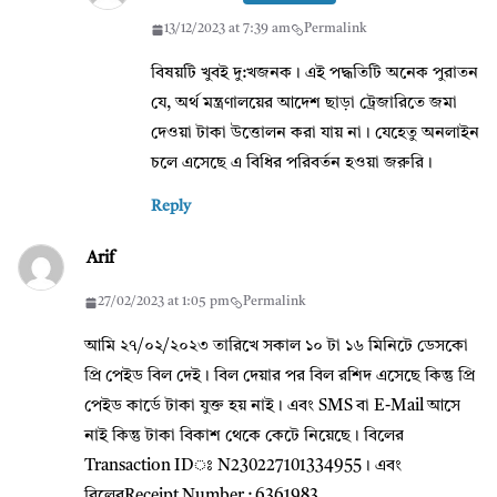
13/12/2023 at 7:39 am
Permalink
বিষয়টি খুবই দু:খজনক। এই পদ্ধতিটি অনেক পুরাতন
যে, অর্থ মন্ত্রণালয়ের আদেশ ছাড়া ট্রেজারিতে জমা
দেওয়া টাকা উত্তোলন করা যায় না। যেহেতু অনলাইন
চলে এসেছে এ বিধির পরিবর্তন হওয়া জরুরি।
Reply
Arif
27/02/2023 at 1:05 pm
Permalink
আমি ২৭/০২/২০২৩ তারিখে সকাল ১০ টা ১৬ মিনিটে ডেসকো
প্রি পেইড বিল দেই। বিল দেয়ার পর বিল রশিদ এসেছে কিন্তু প্রি
পেইড কার্ডে টাকা যুক্ত হয় নাই। এবং SMS বা E-Mail আসে
নাই কিন্তু টাকা বিকাশ থেকে কেটে নিয়েছে। বিলের
Transaction IDঃ N230227101334955। এবং
বিলেরReceipt Number : 6361983