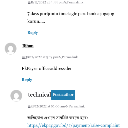
11/12/2022 at 4:44 pm
Permalink
7 days portjonto time lagte pare bank a jogajog
korun…..
Reply
Rihan
30/12/2022 at 9:17 pm
Permalink
EkPay er office address den
Reply
technical
Post author
31/12/2022 at 10:00 am
Permalink
অভিযোগ এখানে সাবমিট করতে হবে:
https://ekpay.gov.bd/#/payment/raise-complaint