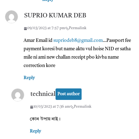
SUPRIO KUMAR DEB
09/03/2023 at 7:57 pm
Permalink
Amar Email id
supriodeb8@gmail.com
…Passport fee
payment koresi but name aktu vul hoise NID er satha
mile ni ami new challan receipt pbo kivba name
correction kore
Reply
technical
Post author
10/03/2023 at 7:36 am
Permalink
কোন উপায় নাই।
Reply