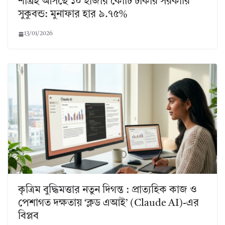
শীঘ্রই আসছে ১০ হাজার কোটি টাকার সরকারি
সুকুবন্ড: মুনাফার হার ৯.৭৫%
13/01/2026
কৃত্রিম বুদ্ধিমত্তার নতুন দিগন্ত : প্রাত্যহিক কাজ ও
পেশাগত দক্ষতায় ‘ক্লড এআই’ (Claude AI)-এর
বিপ্লব