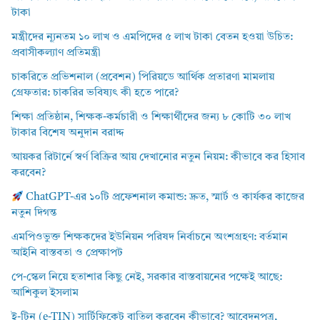
টাকা
মন্ত্রীদের ন্যূনতম ১০ লাখ ও এমপিদের ৫ লাখ টাকা বেতন হওয়া উচিত:
প্রবাসীকল্যাণ প্রতিমন্ত্রী
চাকরিতে প্রভিশনাল (প্রবেশন) পিরিয়ডে আর্থিক প্রতারণা মামলায়
গ্রেফতার: চাকরির ভবিষ্যৎ কী হতে পারে?
শিক্ষা প্রতিষ্ঠান, শিক্ষক-কর্মচারী ও শিক্ষার্থীদের জন্য ৮ কোটি ৩০ লাখ
টাকার বিশেষ অনুদান বরাদ্দ
আয়কর রিটার্নে স্বর্ণ বিক্রির আয় দেখানোর নতুন নিয়ম: কীভাবে কর হিসাব
করবেন?
ChatGPT-এর ১০টি প্রফেশনাল কমান্ড: দ্রুত, স্মার্ট ও কার্যকর কাজের
নতুন দিগন্ত
এমপিওভুক্ত শিক্ষকদের ইউনিয়ন পরিষদ নির্বাচনে অংশগ্রহণ: বর্তমান
আইনি বাস্তবতা ও প্রেক্ষাপট
পে-স্কেল নিয়ে হতাশার কিছু নেই, সরকার বাস্তবায়নের পক্ষেই আছে:
আশিকুল ইসলাম
ই-টিন (e-TIN) সার্টিফিকেট বাতিল করবেন কীভাবে? আবেদনপত্র,