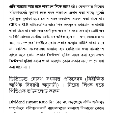
প্রতি বছরের আয় হতে লভ্যাংশ দিতে হবে?
হ্যাঁ। কেবলমাত্র বিবেচ্য
পঞ্জিকাবর্ষের মুনাফা হতে নগদ লভ্যাংশ প্রদান করা যাবে; পূর্বের
পূঞ্জীভূত মুনাফা হতে কোন নগদ লভ্যাংশ বিতরণ করা যাবে না।
CRR ও SLR ঘাটতিজনিত আরোপিত দন্ডসুদ ও জরিমানা অনাদায়ী
থাকা যাবে না। ব্যাংকের শ্রেণীকৃত ঋণ ও বিনিয়োগের হার মোট ঋণ
ও বিনিয়োগের সর্বোচ্চ ১০% এর অধিক হবে না। ঋণ, বিনিয়োগ ও
অন্যান্য সম্পদের বিপরীতে কোন প্রকার সংস্থান ঘাটতি থাকা যাবে
না। প্রভিশন সংরক্ষণসহ অন্যান্য ব্যয় মেটানোর জন্য বাংলাদেশ
ব্যাংক হতে কোন প্রকার Deferral সুবিধা গ্রহণ করা হলে প্রদত্ত
Deferral সুবিধা বহাল থাকা অবস্থায় কোন প্রকার লভ্যাংশ ঘোষণা
করা যাবে না ।
ডিভিডেন্ড ঘোষণা সংক্রান্ত প্রতিবেদন (নিরীক্ষিত
আর্থিক বিবরণী অনুযায়ী) । নিচের লিংক হতে
পিডিএফ ডাউনলোড করুন
Dividend Payout Ratio কি? (ক) নং অনুচ্ছেদে বর্ণিত শর্তসমূহ
সম্পূর্ণরূপে পরিপালনকারী ব্যাংকসমূহের লভ্যাংশ বিতরণের ক্ষেত্রে