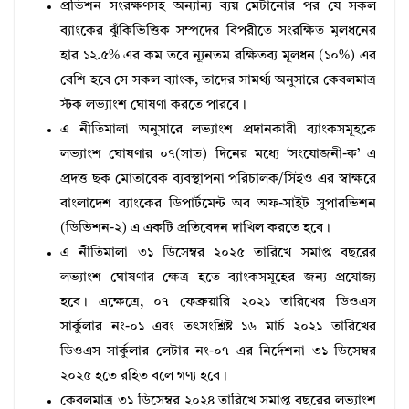
প্রভিশন সংরক্ষণসহ অন্যান্য ব্যয় মেটানোর পর যে সকল
ব্যাংকের ঝুঁকিভিত্তিক সম্পদের বিপরীতে সংরক্ষিত মূলধনের
হার ১২.৫% এর কম তবে ন্যূনতম রক্ষিতব্য মূলধন (১০%) এর
বেশি হবে সে সকল ব্যাংক, তাদের সামর্থ্য অনুসারে কেবলমাত্র
স্টক লভ্যাংশ ঘোষণা করতে পারবে।
এ নীতিমালা অনুসারে লভ্যাংশ প্রদানকারী ব্যাংকসমূহকে
লভ্যাংশ ঘোষণার ০৭(সাত) দিনের মধ্যে ‘সংযোজনী-ক’ এ
প্রদত্ত ছক মোতাবেক ব্যবস্থাপনা পরিচালক/সিইও এর স্বাক্ষরে
বাংলাদেশ ব্যাংকের ডিপার্টমেন্ট অব অফ-সাইট সুপারভিশন
(ডিভিশন-২) এ একটি প্রতিবেদন দাখিল করতে হবে।
এ নীতিমালা ৩১ ডিসেম্বর ২০২৫ তারিখে সমাপ্ত বছরের
লভ্যাংশ ঘোষণার ক্ষেত্র হতে ব্যাংকসমূহের জন্য প্রযোজ্য
হবে। এক্ষেত্রে, ০৭ ফেব্রুয়ারি ২০২১ তারিখের ডিওএস
সার্কুলার নং-০১ এবং তৎসংশ্লিষ্ট ১৬ মার্চ ২০২১ তারিখের
ডিওএস সার্কুলার লেটার নং-০৭ এর নির্দেশনা ৩১ ডিসেম্বর
২০২৫ হতে রহিত বলে গণ্য হবে।
কেবলমাত্র ৩১ ডিসেম্বর ২০২৪ তারিখে সমাপ্ত বছরের লভ্যাংশ