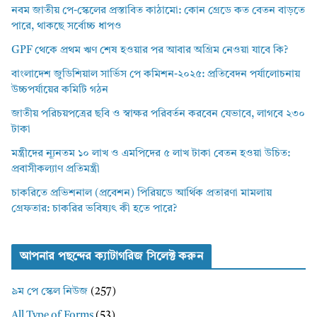
নবম জাতীয় পে-স্কেলের প্রস্তাবিত কাঠামো: কোন গ্রেডে কত বেতন বাড়তে
পারে, থাকছে সর্বোচ্চ ধাপও
GPF থেকে প্রথম ঋণ শেষ হওয়ার পর আবার অগ্রিম নেওয়া যাবে কি?
বাংলাদেশ জুডিশিয়াল সার্ভিস পে কমিশন-২০২৫: প্রতিবেদন পর্যালোচনায়
উচ্চপর্যায়ের কমিটি গঠন
জাতীয় পরিচয়পত্রের ছবি ও স্বাক্ষর পরিবর্তন করবেন যেভাবে, লাগবে ২৩০
টাকা
মন্ত্রীদের ন্যূনতম ১০ লাখ ও এমপিদের ৫ লাখ টাকা বেতন হওয়া উচিত:
প্রবাসীকল্যাণ প্রতিমন্ত্রী
চাকরিতে প্রভিশনাল (প্রবেশন) পিরিয়ডে আর্থিক প্রতারণা মামলায়
গ্রেফতার: চাকরির ভবিষ্যৎ কী হতে পারে?
আপনার পছন্দের ক্যাটাগরিজ সিলেক্ট করুন
৯ম পে স্কেল নিউজ
(257)
All Type of Forms
(53)