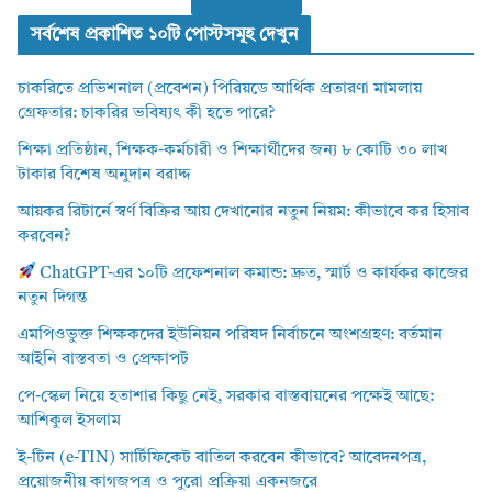
সর্বশেষ প্রকাশিত ১০টি পোস্টসমূহ দেখুন
চাকরিতে প্রভিশনাল (প্রবেশন) পিরিয়ডে আর্থিক প্রতারণা মামলায়
গ্রেফতার: চাকরির ভবিষ্যৎ কী হতে পারে?
শিক্ষা প্রতিষ্ঠান, শিক্ষক-কর্মচারী ও শিক্ষার্থীদের জন্য ৮ কোটি ৩০ লাখ
টাকার বিশেষ অনুদান বরাদ্দ
আয়কর রিটার্নে স্বর্ণ বিক্রির আয় দেখানোর নতুন নিয়ম: কীভাবে কর হিসাব
করবেন?
ChatGPT-এর ১০টি প্রফেশনাল কমান্ড: দ্রুত, স্মার্ট ও কার্যকর কাজের
নতুন দিগন্ত
এমপিওভুক্ত শিক্ষকদের ইউনিয়ন পরিষদ নির্বাচনে অংশগ্রহণ: বর্তমান
আইনি বাস্তবতা ও প্রেক্ষাপট
পে-স্কেল নিয়ে হতাশার কিছু নেই, সরকার বাস্তবায়নের পক্ষেই আছে:
আশিকুল ইসলাম
ই-টিন (e-TIN) সার্টিফিকেট বাতিল করবেন কীভাবে? আবেদনপত্র,
প্রয়োজনীয় কাগজপত্র ও পুরো প্রক্রিয়া একনজরে