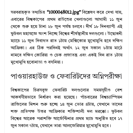
সরবরাহকৃত তথ্যচিত্র
“1000048012.jpg”
বিশ্লেষণ করে দেখা যায়,
এবারের বিশ্বকাপের প্রথম রাউন্ডের খেলাগুলো আগামী ১১ জুন
থেকে শুরু হয়ে টানা ২৮ জুন পর্যন্ত চলবে। দীর্ঘ ১৮ দিনব্যাপী এই
ফুটবল মহাযজ্ঞে অংশ নিচ্ছে বিশ্বের শীর্ষস্থানীয় দলগুলো। উদ্বোধনী
ম্যাচে ১১ জুন দিবাগত রাত ১টায় মেক্সিকোর মুখোমুখি হবে দক্ষিণ
আফ্রিকা। এর ঠিক পরদিনই অর্থাৎ ১২ জুন সকাল ৮টায় মাঠে
নামবে দক্ষিণ কোরিয়া ও চেক প্রজাতন্ত্র এবং একই দিন রাত ১টায়
মুখোমুখি হবোনাডা ও বসনিয়া।
পাওয়ারহাউজ ও ফেবারিটদের অগ্নিপরীক্ষা
বিশ্বকাপের চিরসবুজ ফেবারিট দলগুলোর সময়সূচীও বেশ
আকর্ষণীয়ভাবে নির্ধারণ করা হয়েছে। পাঁচবারের বিশ্বচ্যাম্পিয়ন
ব্রাজিলের মিশন শুরু হচ্ছে ১৪ জুন ভোর ৪টায়, যেখানে তাদের
শক্ত প্রতিপক্ষ উত্তর আফ্রিকার শক্তিশালী দল মরক্কো। ফুটবল
বিশ্বের আরেক পরাশক্তি আর্জেন্টিনার প্রথম ম্যাচ অনুষ্ঠিত হবে ১৭
জুন সকাল ৭টায়, যেখানে তারা আলজেরিয়ার মুখোমুখি হবে।