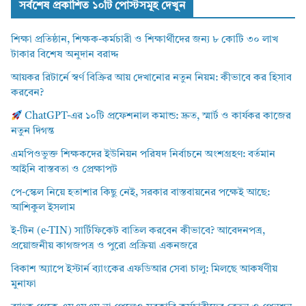
সর্বশেষ প্রকাশিত ১০টি পোস্টসমূহ দেখুন
শিক্ষা প্রতিষ্ঠান, শিক্ষক-কর্মচারী ও শিক্ষার্থীদের জন্য ৮ কোটি ৩০ লাখ
টাকার বিশেষ অনুদান বরাদ্দ
আয়কর রিটার্নে স্বর্ণ বিক্রির আয় দেখানোর নতুন নিয়ম: কীভাবে কর হিসাব
করবেন?
ChatGPT-এর ১০টি প্রফেশনাল কমান্ড: দ্রুত, স্মার্ট ও কার্যকর কাজের
নতুন দিগন্ত
এমপিওভুক্ত শিক্ষকদের ইউনিয়ন পরিষদ নির্বাচনে অংশগ্রহণ: বর্তমান
আইনি বাস্তবতা ও প্রেক্ষাপট
পে-স্কেল নিয়ে হতাশার কিছু নেই, সরকার বাস্তবায়নের পক্ষেই আছে:
আশিকুল ইসলাম
ই-টিন (e-TIN) সার্টিফিকেট বাতিল করবেন কীভাবে? আবেদনপত্র,
প্রয়োজনীয় কাগজপত্র ও পুরো প্রক্রিয়া একনজরে
বিকাশ অ্যাপে ইস্টার্ন ব্যাংকের এফডিআর সেবা চালু: মিলছে আকর্ষণীয়
মুনাফা