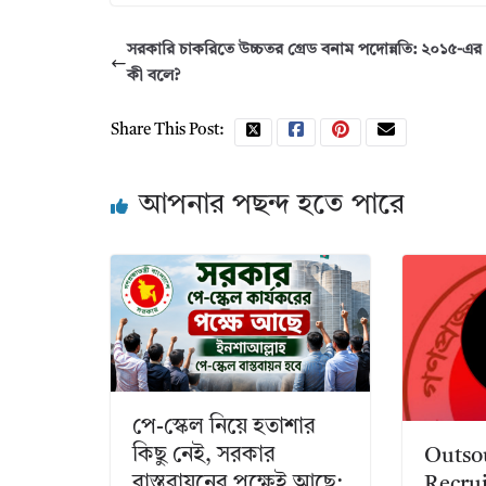
সরকারি চাকরিতে উচ্চতর গ্রেড বনাম পদোন্নতি: ২০১৫-এ
কী বলে?
Share This Post:
আপনার পছন্দ হতে পারে
পে-স্কেল নিয়ে হতাশার
কিছু নেই, সরকার
Outso
বাস্তবায়নের পক্ষেই আছে:
Recru