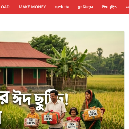
LOAD
MAKE MONEY
স্বর্ণের দাম
জন্ম নিবন্ধন
শিক্ষা বৃত্তি
ডল