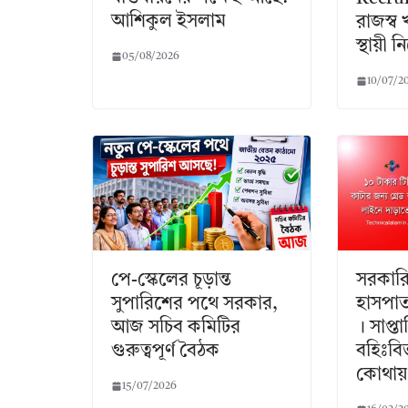
আশিকুল ইসলাম
রাজস্ব 
স্থায়ী 
05/08/2026
10/07/2
পে-স্কেলের চূড়ান্ত
সরকারি
সুপারিশের পথে সরকার,
হাসপা
আজ সচিব কমিটির
। সাপ্
গুরুত্বপূর্ণ বৈঠক
বহিঃবি
কোথায়
15/07/2026