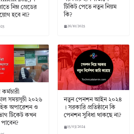
টিকিট পেতে নতুন নিয়ম
খাতে নিম্ন গ্রেডের
কি?
নিয়োগ হবে না?
26/10/2025
025
 কর্মচারী
তাল সময়সূচী ২০২৬
নতুন পেনশন আইন ২০২৪
তাহিক অপারেশন ও
। সরকারি প্রতিষ্ঠানে কি
ভাগ টিকেট কখন
পেনশন সুবিধা থাকছে না?
 পাবেন?
15/03/2024