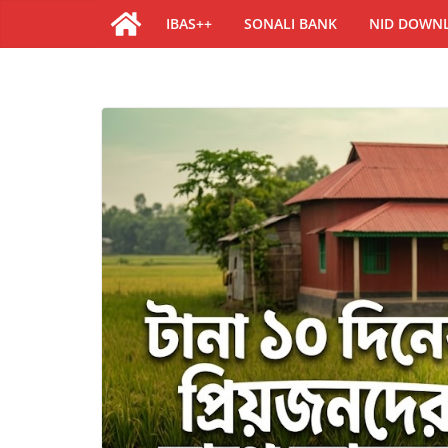
IBAS++
SONALI BANK
NID DOWN