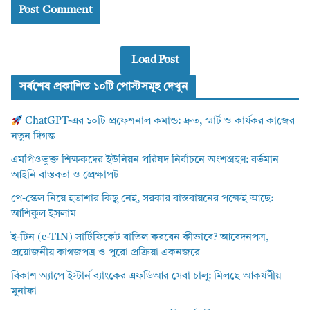
Load Post
সর্বশেষ প্রকাশিত ১০টি পোস্টসমূহ দেখুন
ChatGPT-এর ১০টি প্রফেশনাল কমান্ড: দ্রুত, স্মার্ট ও কার্যকর কাজের
নতুন দিগন্ত
এমপিওভুক্ত শিক্ষকদের ইউনিয়ন পরিষদ নির্বাচনে অংশগ্রহণ: বর্তমান
আইনি বাস্তবতা ও প্রেক্ষাপট
পে-স্কেল নিয়ে হতাশার কিছু নেই, সরকার বাস্তবায়নের পক্ষেই আছে:
আশিকুল ইসলাম
ই-টিন (e-TIN) সার্টিফিকেট বাতিল করবেন কীভাবে? আবেদনপত্র,
প্রয়োজনীয় কাগজপত্র ও পুরো প্রক্রিয়া একনজরে
বিকাশ অ্যাপে ইস্টার্ন ব্যাংকের এফডিআর সেবা চালু: মিলছে আকর্ষণীয়
মুনাফা