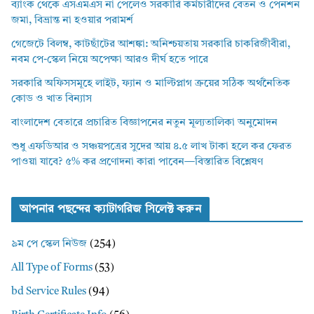
ব্যাংক থেকে এসএমএস না পেলেও সরকারি কর্মচারীদের বেতন ও পেনশন
জমা, বিভ্রান্ত না হওয়ার পরামর্শ
গেজেটে বিলম্ব, কাটছাঁটের আশঙ্কা: অনিশ্চয়তায় সরকারি চাকরিজীবীরা,
নবম পে-স্কেল নিয়ে অপেক্ষা আরও দীর্ঘ হতে পারে
সরকারি অফিসসমূহে লাইট, ফ্যান ও মাল্টিপ্লাগ ক্রয়ের সঠিক অর্থনৈতিক
কোড ও খাত বিন্যাস
বাংলাদেশ বেতারে প্রচারিত বিজ্ঞাপনের নতুন মূল্যতালিকা অনুমোদন
শুধু এফডিআর ও সঞ্চয়পত্রের সুদের আয় ৪.৫ লাখ টাকা হলে কর ফেরত
পাওয়া যাবে? ৫% কর প্রণোদনা কারা পাবেন—বিস্তারিত বিশ্লেষণ
আপনার পছন্দের ক্যাটাগরিজ সিলেক্ট করুন
৯ম পে স্কেল নিউজ
(254)
All Type of Forms
(53)
bd Service Rules
(94)