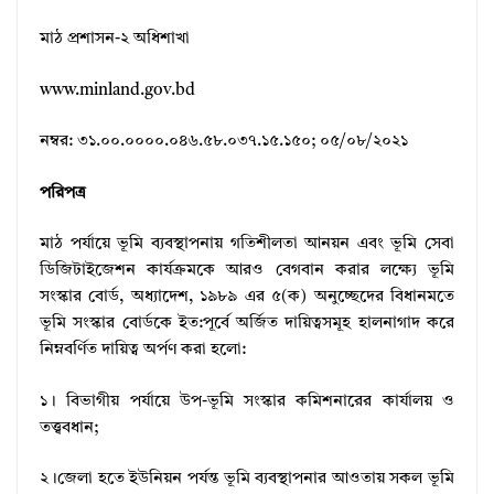
মাঠ প্রশাসন-২ অধিশাখা
www.minland.gov.bd
নম্বর: ৩১.০০.০০০০.০৪৬.৫৮.০৩৭.১৫.১৫০; ০৫/০৮/২০২১
পরিপত্র
মাঠ পর্যায়ে ভূমি ব্যবস্থাপনায় গতিশীলতা আনয়ন এবং ভূমি সেবা
ডিজিটাইজেশন কার্যক্রমকে আরও বেগবান করার লক্ষ্যে ভূমি
সংস্কার বোর্ড, অধ্যাদেশ, ১৯৮৯ এর ৫(ক) অনুচ্ছেদের বিধানমতে
ভূমি সংস্কার বোর্ডকে ইত:পূর্বে অর্জিত দায়িত্বসমূহ হালনাগাদ করে
নিম্নবর্ণিত দায়িত্ব অর্পণ করা হলো:
১। বিভাগীয় পর্যায়ে উপ-ভূমি সংস্কার কমিশনারের কার্যালয় ও
তত্ত্ববধান;
২।জেলা হতে ইউনিয়ন পর্যন্ত ভূমি ব্যবস্থাপনার আওতায় সকল ভূমি