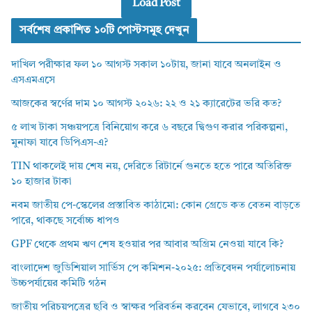
Load Post
সর্বশেষ প্রকাশিত ১০টি পোস্টসমূহ দেখুন
দাখিল পরীক্ষার ফল ১০ আগস্ট সকাল ১০টায়, জানা যাবে অনলাইন ও
এসএমএসে
আজকের স্বর্ণের দাম ১০ আগস্ট ২০২৬: ২২ ও ২১ ক্যারেটের ভরি কত?
৫ লাখ টাকা সঞ্চয়পত্রে বিনিয়োগ করে ৬ বছরে দ্বিগুণ করার পরিকল্পনা,
মুনাফা যাবে ডিপিএস-এ?
TIN থাকলেই দায় শেষ নয়, দেরিতে রিটার্নে গুনতে হতে পারে অতিরিক্ত
১০ হাজার টাকা
নবম জাতীয় পে-স্কেলের প্রস্তাবিত কাঠামো: কোন গ্রেডে কত বেতন বাড়তে
পারে, থাকছে সর্বোচ্চ ধাপও
GPF থেকে প্রথম ঋণ শেষ হওয়ার পর আবার অগ্রিম নেওয়া যাবে কি?
বাংলাদেশ জুডিশিয়াল সার্ভিস পে কমিশন-২০২৫: প্রতিবেদন পর্যালোচনায়
উচ্চপর্যায়ের কমিটি গঠন
জাতীয় পরিচয়পত্রের ছবি ও স্বাক্ষর পরিবর্তন করবেন যেভাবে, লাগবে ২৩০