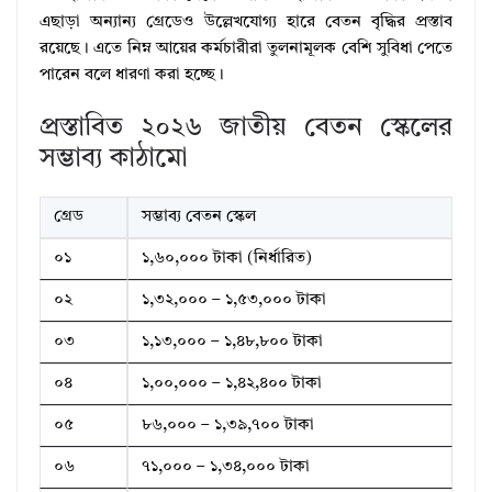
এছাড়া অন্যান্য গ্রেডেও উল্লেখযোগ্য হারে বেতন বৃদ্ধির প্রস্তাব
রয়েছে। এতে নিম্ন আয়ের কর্মচারীরা তুলনামূলক বেশি সুবিধা পেতে
পারেন বলে ধারণা করা হচ্ছে।
প্রস্তাবিত ২০২৬ জাতীয় বেতন স্কেলের
সম্ভাব্য কাঠামো
গ্রেড
সম্ভাব্য বেতন স্কেল
০১
১,৬০,০০০ টাকা (নির্ধারিত)
০২
১,৩২,০০০ – ১,৫৩,০০০ টাকা
০৩
১,১৩,০০০ – ১,৪৮,৮০০ টাকা
০৪
১,০০,০০০ – ১,৪২,৪০০ টাকা
০৫
৮৬,০০০ – ১,৩৯,৭০০ টাকা
০৬
৭১,০০০ – ১,৩৪,০০০ টাকা