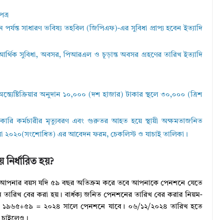
িপত্র
যন্ত সাধারণ ভবিষ্য তহবিল (জিপিএফ)-এর সুবিধা প্রাপ্য হবেন ইত্যাদি
্থিক সুবিধা, অবসর, পিআরএল ও চূড়ান্ত অবসর গ্রহণের তারিখ ইত্যাদি
অন্ত্যেষ্টিক্রিয়ার অনুদান ১০,০০০ (দশ হাজার) টাকার স্থলে ৩০,০০০ (ত্রিশ
রি কর্মচারীর মৃত্যুবরণ এবং গুরুতর আহত হয়ে স্থায়ী অক্ষমতাজনিত
তিমালা ২০২০(সংশোধিত) এর আবেদন ফরম, চেকলিস্ট ও যাচাই তালিকা।
নির্ধারিত হয়?
আপনার বয়স যদি ৫৯ বছর অতিক্রম করে তবে আপনাকে পেনশনে যেতে
ন তারিখ বের করা হয়। বার্ধক্য জনিত পেনশনের তারিখ বের করার নিয়ম-
ে ১৯৬৫+৫৯ = ২০২৪ সালে পেনশনে যাবে। ০৬/১২/২০২৪ তারিখ হতে
া চাইলেও।