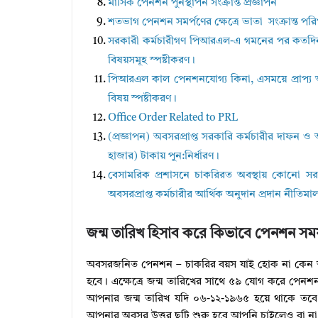
মাসিক পেনশন পুনস্থাপন সংক্রান্ত প্রজ্ঞাপন
শতভাগ পেনশন সমর্পণের ক্ষেত্রে ভাতা সংক্রান্ত পর
সরকারী কর্মচারীগণ পিআরএল-এ গমনের পর কতদিন পর্
বিষয়সমূহ স্পষ্টীকরণ।
পিআরএল কাল পেনশনযোগ্য কিনা, এসময়ে প্রাপ্য আর
বিষয় স্পষ্টীকরণ।
Office Order Related to PRL
(প্রজ্ঞাপন) অবসরপ্রাপ্ত সরকারি কর্মচারীর দাফন ও 
হাজার) টাকায় পুন:নির্ধারণ।
বেসামরিক প্রশাসনে চাকরিরত অবস্থায় কোনো সরকা
অবসরপ্রাপ্ত কর্মচারীর আর্থিক অনুদান প্রদান নী
জন্ম তারিখ হিসাব করে কিভাবে পেনশন সময় 
অবসরজনিত পেনশন – চাকরির বয়স যাই হোক না কেন 
হবে। এক্ষেত্রে জন্ম তারিখের সাথে ৫৯ যোগ করে পেনশ
আপনার জন্ম তারিখ যদি ০৬-১২-১৯৬৫ হয়ে থাকে তব
আপনার অবসর উত্তর ছুটি শুরু হবে আপনি চাইলেও বা ন