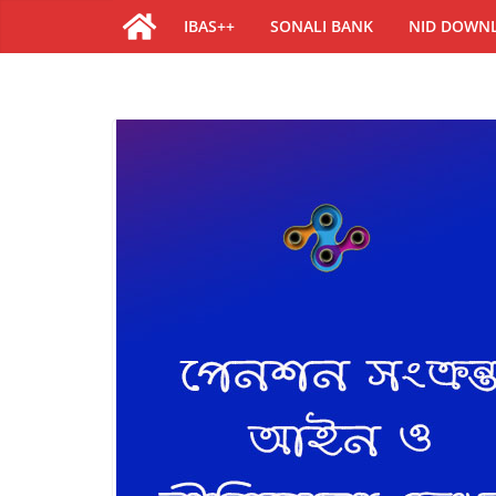
IBAS++
SONALI BANK
NID DOWN