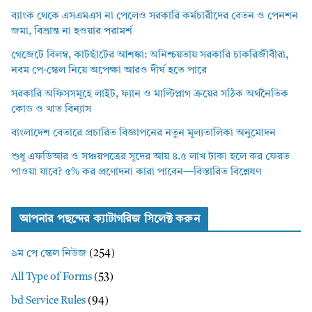
ব্যাংক থেকে এসএমএস না পেলেও সরকারি কর্মচারীদের বেতন ও পেনশন
জমা, বিভ্রান্ত না হওয়ার পরামর্শ
গেজেটে বিলম্ব, কাটছাঁটের আশঙ্কা: অনিশ্চয়তায় সরকারি চাকরিজীবীরা,
নবম পে-স্কেল নিয়ে অপেক্ষা আরও দীর্ঘ হতে পারে
সরকারি অফিসসমূহে লাইট, ফ্যান ও মাল্টিপ্লাগ ক্রয়ের সঠিক অর্থনৈতিক
কোড ও খাত বিন্যাস
বাংলাদেশ বেতারে প্রচারিত বিজ্ঞাপনের নতুন মূল্যতালিকা অনুমোদন
শুধু এফডিআর ও সঞ্চয়পত্রের সুদের আয় ৪.৫ লাখ টাকা হলে কর ফেরত
পাওয়া যাবে? ৫% কর প্রণোদনা কারা পাবেন—বিস্তারিত বিশ্লেষণ
আপনার পছন্দের ক্যাটাগরিজ সিলেক্ট করুন
৯ম পে স্কেল নিউজ
(254)
All Type of Forms
(53)
bd Service Rules
(94)