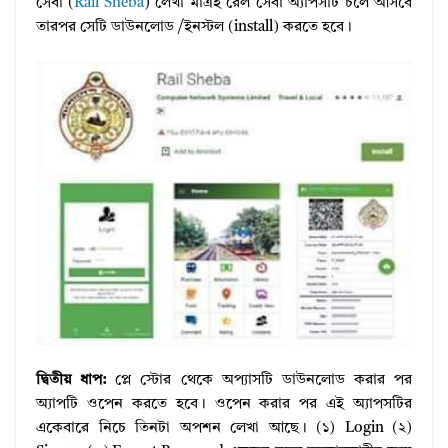
সেবা (
Rail Sheba
) লেখা মাত্রই রেল সেবা অ্যাপসটি চলে আসবে
তারপর সেটি ডাউনলোড /ইনস্টল (install) করতে হবে।
দ্বিতীয় ধাপ:
প্লে স্টোর থেকে অপ্যাসটি ডাউনলোড করার পর
অ্যাপটি ওপেন করতে হবে। ওপেন করার পর এই অ্যাপসটির
একেবারে নিচে তিনটা অপশন লেখা আছে। (১) Login (২)