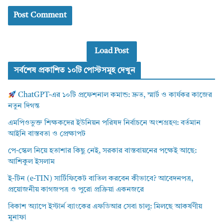
Load Post
সর্বশেষ প্রকাশিত ১০টি পোস্টসমূহ দেখুন
ChatGPT-এর ১০টি প্রফেশনাল কমান্ড: দ্রুত, স্মার্ট ও কার্যকর কাজের
নতুন দিগন্ত
এমপিওভুক্ত শিক্ষকদের ইউনিয়ন পরিষদ নির্বাচনে অংশগ্রহণ: বর্তমান
আইনি বাস্তবতা ও প্রেক্ষাপট
পে-স্কেল নিয়ে হতাশার কিছু নেই, সরকার বাস্তবায়নের পক্ষেই আছে:
আশিকুল ইসলাম
ই-টিন (e-TIN) সার্টিফিকেট বাতিল করবেন কীভাবে? আবেদনপত্র,
প্রয়োজনীয় কাগজপত্র ও পুরো প্রক্রিয়া একনজরে
বিকাশ অ্যাপে ইস্টার্ন ব্যাংকের এফডিআর সেবা চালু: মিলছে আকর্ষণীয়
মুনাফা