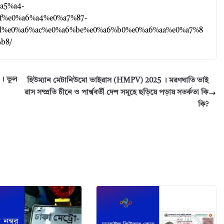
%a5%a4-
f%e0%a6%a4%e0%a7%87-
d%e0%a6%ac%e0%a6%be%e0%a6%b0%e0%a6%aa%e0%a7%8
b8/
 । ভুল
হিউম্যান মেটানিউমো ভাইরাস (HMPV) 2025 । মরণঘাতি ভাই
রাস সম্প্রতি চীনে ও পার্শ্ববর্তী দেশ সমূহে ছড়িয়ে পড়ায় সতর্কতা কি
কি?