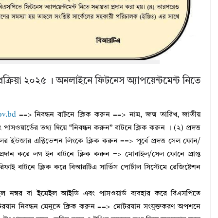
প্রক্রিয়া ২০২৫ । অনলাইনে ফিটনেস অ্যাপয়েন্টমেন্ট নিতে
ov.bd
==> নিবন্ধন বাটনে ক্লিক করুন ==> নাম, জন্ম তারিখ, জাতীয়
াসওয়ার্ডের তথ্য দিয়ে “নিবন্ধন করুন” বাটনে ক্লিক করুন । (২) প্রদত্ত
ের ইউজার এক্টিভেশন লিংকে ক্লিক করুন ==> পূর্বে প্রদত্ত সেল ফোন/
প্রদান করে লগ ইন বাটনে ক্লিক করুন => মোবাইল/সেল ফোনে প্রাপ্ত
াই বাটনে ক্লিক করে বিআরটিএ সার্ভিস পোর্টাল সিস্টেমে রেজিষ্টেশন
 নম্বর বা ইমেইল আইডি এবং পাসওয়ার্ড ব্যবহার করে বিএসপিতে
যান নিবন্ধন মেনুতে ক্লিক করুন ==> মোটরযান সংযুক্তকরণ অপশনে