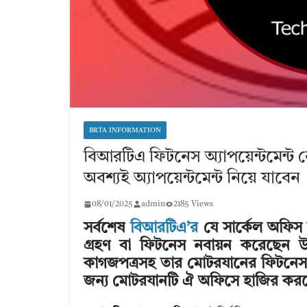
BRTA INFORMATION
বিআরটিএ ফিটনেস অ্যাপয়েন্টমেন্ট
অবশ্যই অ্যাপয়েন্টমেন্ট নিয়ে যাবেন
08/01/2025
admin
2185 Views
সর্বশেষ
বিআরটিএ’র
যে সার্কেল অফিস 
গ্রহণ বা ফিটনেস নবায়ন করেছেন উক
কাগজপত্রসহ তার মোটরযানের ফিটনেস
জন্য মোটরযানটি ঐ অফিসে হাজির কর