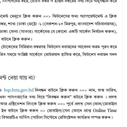
), উৎপাদনের বছর, চেচিস নম্বর ও ইঞ্জিন নম্বরের তথ্য দিয়ে অনুসন্ধান করে
্টমেন্ট মেনুতে ক্লিক করুন ==> ফিটনেসের জন্য অ্যাপয়েন্টমেন্ট এ ক্লিক
 নম্বর, শাখা (ঢাকা মেট্রো -১ (সেকশন-১৩ মিরপুর, বাংলাদেশ সচিবালয়সহ),
 ও ঢাকা জেলা (সাভার) সার্কেলের যে কোনো একটি সার্কেল নির্বাচন করুন),
” বাটনে ক্লিক করুন।
– টোকেনের সিরিয়াল নম্বরসহ ফিটনেস নবায়নের আবেদন ফরম পূরণ করে
িত সময়ে সংশ্লিষ্ট সার্কেলে মোটরযান হাজির করে, ফিটনেস নবায়ন সনদ
ন্ট নেয়া যায় না?
ে-
bsp.brta.gov.bd
নিবন্ধন বাটনে ক্লিক করুন ==> নাম, জন্ম তারিখ,
ং পাসওয়ার্ডের তথ্য দিয়ে “নিবন্ধন করুন” বাটনে ক্লিক করুন । প্রদত্ত
জার এক্টিভেশন লিংকে ক্লিক করুন ==> পূর্বে প্রদত্ত সেল ফোন/মোবাইল
গ ইন বাটনে ক্লিক করুন => মোবাইল/সেল ফোনে প্রাপ্ত Online Time
আরটিএ সার্ভিস পোর্টাল সিস্টেমে রেজিষ্টেশন কার্যক্রম সম্পন্ন করুন।