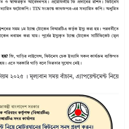
ৃত ও স্বাক্ষরকৃত আবেদনপত্র। প্রয়োজনীয় ফি প্রদানের রশিদ। ফিটনেস
সত্যায়িত ফটোকপি। TIN সংক্রান্ত কাগজপত্র-এর সত্যায়িত কপি। অনুমিত
েশনের সয়ম ১ম ট্যাক্স টোকেন বিআরটিএ কর্তৃক ইস্যু করা হয়। পরবর্তীতে
ক্স টোকেন নবায়ন করা যায়। পূর্বের ইস্যুকৃত ট্যাক্স টোকেন সার্টিফিকেট (মূল
ে হয়?
জি, গাড়ির লাইসেন্স, ফিটনেস চেক ইত্যাদি সকল কার্যক্রম ব্যক্তিগত
ত হয়। এতে সরকারি গাড়ি বলে ভিন্নতার সুযোগ নেই।
ম ২০২৫ । মূল্যবান সময় বাঁচান, এ্যাপয়েন্টমেন্ট নিয়ে