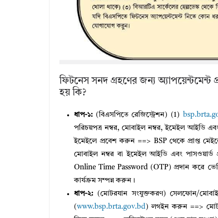
ফিটনেস সনদ গ্রহণের জন্য অ্যাপয়েন্টমেন্ট 
হয় কি?
ধাপ-১:
(বিএসপিতে রেজিস্ট্রেশন) (1)
bsp.brta.g
পরিচয়পত্র নম্বর, মোবাইল নম্বর, ইমেইল আইডি এবং প
ইমেইলে প্রবেশ করুন ==> BSP থেকে প্রাপ্ত মেইল
মোবাইল নম্বর বা ইমেইল আইডি এবং পাসওয়ার্ড 
Online Time Password (OTP) প্রদান করে ভেরিফ
কার্যক্রম সম্পন্ন করুন।
ধাপ-২:
(মোটরযান সংযুক্তকরণ) সেলফোন/মোবাইল
(
www.bsp.brta.gov.bd
) লগইন করুন ==> মোটর