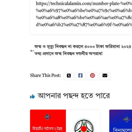
https://technicalalamin.com/number-plate-%e0
%e0%a6%97%e0%a6%be%e0%a7%9c%e0%a6%b
%e0%a6%a8%e0%a6%be%e0%a6%ae%e0%a7%8
d%e0%a6%b2%e0%a7%87%e0%a6%9f-%e0%a6%
জন্ম ও মৃত্যু নিবন্ধন না করলে ৫০০০ টাকা জরিমানা ২০২৫
তথ্য প্রদানে জন্ম নিবন্ধন দন্ডনীয় অপরাধ!
Share This Post:
আপনার পছন্দ হতে পারে