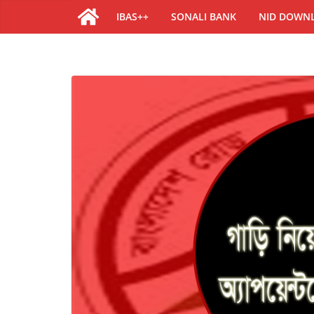
IBAS++
SONALI BANK
NID DOWN