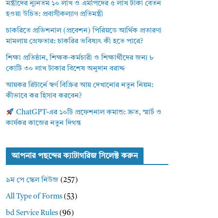
মন্ত্রীদের ন্যূনতম ১০ লাখ ও এমপিদের ৫ লাখ টাকা বেতন
হওয়া উচিত: প্রবাসীকল্যাণ প্রতিমন্ত্রী
চাকরিতে প্রভিশনাল (প্রবেশন) পিরিয়ডে আর্থিক প্রতারণা
মামলায় গ্রেফতার: চাকরির ভবিষ্যৎ কী হতে পারে?
শিক্ষা প্রতিষ্ঠান, শিক্ষক-কর্মচারী ও শিক্ষার্থীদের জন্য ৮
কোটি ৩০ লাখ টাকার বিশেষ অনুদান বরাদ্দ
আয়কর রিটার্নে স্বর্ণ বিক্রির আয় দেখানোর নতুন নিয়ম:
কীভাবে কর হিসাব করবেন?
ChatGPT-এর ১০টি প্রফেশনাল কমান্ড: দ্রুত, স্মার্ট ও
কার্যকর কাজের নতুন দিগন্ত
আপনার পছন্দের ক্যাটাগরিজ সিলেক্ট করুন
৯ম পে স্কেল নিউজ
(257)
All Type of Forms
(53)
bd Service Rules
(96)