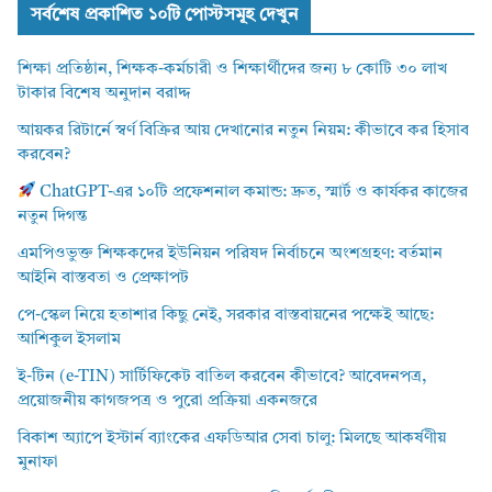
সর্বশেষ প্রকাশিত ১০টি পোস্টসমূহ দেখুন
শিক্ষা প্রতিষ্ঠান, শিক্ষক-কর্মচারী ও শিক্ষার্থীদের জন্য ৮ কোটি ৩০ লাখ
টাকার বিশেষ অনুদান বরাদ্দ
আয়কর রিটার্নে স্বর্ণ বিক্রির আয় দেখানোর নতুন নিয়ম: কীভাবে কর হিসাব
করবেন?
ChatGPT-এর ১০টি প্রফেশনাল কমান্ড: দ্রুত, স্মার্ট ও কার্যকর কাজের
নতুন দিগন্ত
এমপিওভুক্ত শিক্ষকদের ইউনিয়ন পরিষদ নির্বাচনে অংশগ্রহণ: বর্তমান
আইনি বাস্তবতা ও প্রেক্ষাপট
পে-স্কেল নিয়ে হতাশার কিছু নেই, সরকার বাস্তবায়নের পক্ষেই আছে:
আশিকুল ইসলাম
ই-টিন (e-TIN) সার্টিফিকেট বাতিল করবেন কীভাবে? আবেদনপত্র,
প্রয়োজনীয় কাগজপত্র ও পুরো প্রক্রিয়া একনজরে
বিকাশ অ্যাপে ইস্টার্ন ব্যাংকের এফডিআর সেবা চালু: মিলছে আকর্ষণীয়
মুনাফা