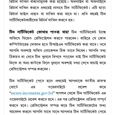
রিটার্ন দাখিল বাধ্যতামূলক করা হয়েছে। অনলাইন বা অফলাইনে
রিটার্ন দাখিল করতে প্রথমেই লাগবে টিন সার্টিফিকেট। এটি ছাড়া
রিটার্ন ফাইল প্রস্তুত বা দাখিল করা যাবে না। প্রতি বছরই টিন
সার্টিফিকেটধারীদের রিটার্ন দাখিল করতে হয়।
টিন সার্টিফিকেট কোথায় পাওয়া যায়?
টিন সার্টিফিকেট ট্যাক্স
অফিসে গিয়েও রেজিস্ট্রেশন করতে পারবেন। বাহিরে যে কোন
কম্পিউটারের দোকান হতে টিআইএন সার্টিফিকেট করা যাবে। তবে
আপনি অবশ্যই অফিস লোকেশন ঠিক ভাবে দিবেন। আপনি তথ্য
ঠিকমত না দেখে টিন খুললে বিপদে পড়বেন তাই টিন সার্টিফিকেট
নিজে বা অন্য কাউকে দিলে খুললে অবশ্যই তথ্যা দেখে যাচাই করে
রেজিস্ট্রেশন সম্পন্ন করবেন।
টিন সার্টিফিকেট পেতে হলে প্রথমেই আপনাকে জাতীয় রাজস্ব
বোর্ডে এর ওয়েবসাইটে প্রবেশ করে
“
secure.incometax.gov.bd
” অপশন থেকে টিন সার্টিফিকেট এর
ওয়েবসাইটে প্রবেশ করতে হবে। এর পর রেজিষ্ট্রেশন প্রক্রিয়া সম্পূর্ণ
করতে হবে। রেজিস্ট্রেশন সম্পন্ন করে টিন সার্টিফিকেটের জন্য
আবেদন করলে আপনি সাথে সাথে আপনার টিন সার্টিফিকেট পেয়ে