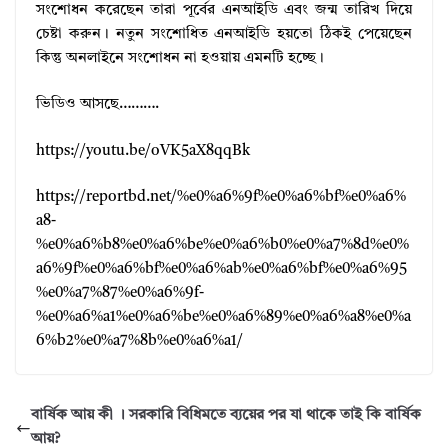
সংশোধন করেছেন তারা পূর্বের এনআইডি এবং জন্ম তারিখ দিয়ে
চেষ্টা করুন। নতুন সংশোধিত এনআইডি হয়তো ঠিকই পেয়েছেন
কিন্তু অনলাইনে সংশোধন না হওয়ায় এমনটি হচ্ছে।
ভিডিও আসছে……….
https://youtu.be/oVK5aX8qqBk
https://reportbd.net/%e0%a6%9f%e0%a6%bf%e0%a6%
a8-
%e0%a6%b8%e0%a6%be%e0%a6%b0%e0%a7%8d%e0%
a6%9f%e0%a6%bf%e0%a6%ab%e0%a6%bf%e0%a6%95
%e0%a7%87%e0%a6%9f-
%e0%a6%a1%e0%a6%be%e0%a6%89%e0%a6%a8%e0%a
6%b2%e0%a7%8b%e0%a6%a1/
বার্ষিক আয় কী । সরকারি বিধিমতে ব্যয়ের পর যা থাকে তাই কি বার্ষিক
আয়?