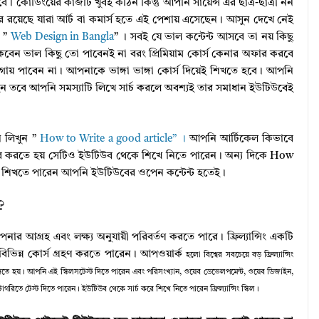
। কোডিংয়ের কাজটি খুবই কঠিন কিন্তু আপনি সায়েন্স এর ছাত্র-ছাত্রী নন
সার রয়েছে যারা আর্ট বা কমার্স হতে এই পেশায় এসেছেন। আসুন দেখে নেই
ন ”
Web Design in Bangla
” । সবই যে ভাল কন্টেন্ট আসবে তা নয় কিছু
 ঢুকবেন ভাল কিছু তো পাবেনই না বরং প্রিমিয়াম কোর্স কেনার অফার করবে
গায় পাবেন না। আপনাকে ভাঙ্গা ভাঙ্গা কোর্স দিয়েই শিখতে হবে। আপনি
ীন হন তবে আপনি সমস্যাটি লিখে সার্চ করলে অবশ্যই তার সমাধান ইউটিউবেই
 লিখুন ”
How to Write a good article” ।
আপনি আর্টিকেল কিভাবে
ে করতে হয় সেটিও ইউটিউব থেকে শিখে নিতে পারেন। অন্য দিকে How
 শিখতে পারেন আপনি ইউটিউবের ওপেন কন্টেন্ট হতেই।
?
ার আগ্রহ এবং লক্ষ্য অনুযায়ী পরিবর্তণ করতে পারে। ফ্রিল্যান্সিং একটি
বিভিন্ন কোর্স গ্রহণ করতে পারেন। আপওয়ার্ক
হলো বিশ্বের সবচেয়ে বড় ফ্রিল্যান্সিং
 দিতে হয়। আপনি এই স্কিলসটেস্ট দিতে পারেন এবং পরিসংখ্যান, ওয়েব ডেভেলপমেন্ট, ওয়েব ডিজাইন,
াটাগরিতে টেস্ট দিতে পারেন। ইউটিউব থেকে সার্চ করে শিখে নিতে পারেন ফ্রিল্যান্সিং স্কিল।