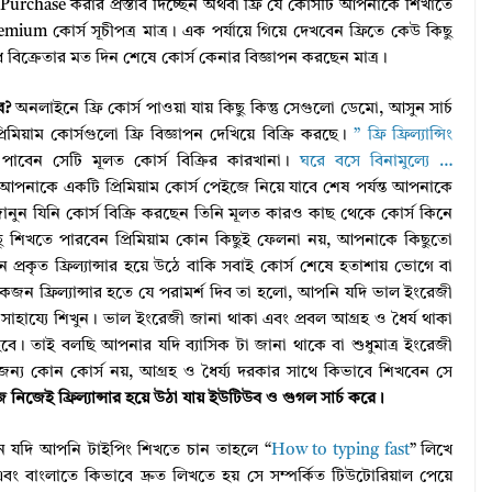
urchase করার প্রস্তাব দিচ্ছেন অথবা ফ্রি যে কোর্সটি আপনাকে শিখাতে
mium কোর্স সূচীপত্র মাত্র। এক পর্যায়ে গিয়ে দেখবেন ফ্রিতে কেউ কিছু
ুধ বিক্রেতার মত দিন শেষে কোর্স কেনার বিজ্ঞাপন করছেন মাত্র।
ে?
অনলাইনে ফ্রি কোর্স পাওয়া যায় কিছু কিন্তু সেগুলো ডেমো, আসুন সার্চ
রিমিয়াম কোর্সগুলো ফ্রি বিজ্ঞাপন দেখিয়ে বিক্রি করছে।
” ফ্রি ফ্রিল্যান্সিং
াবেন সেটি মূলত কোর্স বিক্রির কারখানা।
ঘরে বসে বিনামুল্যে …
আপনাকে একটি প্রিমিয়াম কোর্স পেইজে নিয়ে যাবে শেষ পর্যন্ত আপনাকে
ুন যিনি কোর্স বিক্রি করছেন তিনি মূলত কারও কাছ থেকে কোর্স কিনে
না কিছু শিখতে পারবেন প্রিমিয়াম কোন কিছুই ফেলনা নয়, আপনাকে কিছুতো
্রকৃত ফ্রিল্যান্সার হয়ে উঠে বাকি সবাই কোর্স শেষে হতাশায় ভোগে বা
্রিল্যান্সার হতে যে পরামর্শ দিব তা হলো, আপনি যদি ভাল ইংরেজী
হায্যে শিখুন। ভাল ইংরেজী জানা থাকা এবং প্রবল আগ্রহ ও ধৈর্য থাকা
 হবে। তাই বলছি আপনার যদি ব্যাসিক টা জানা থাকে বা শুধুমাত্র ইংরেজী
য কোন কোর্স নয়, আগ্রহ ও ধৈর্য্য দরকার সাথে কিভাবে শিখবেন সে
 নিজেই ফ্রিল্যান্সার হয়ে উঠা যায় ইউটিউব ও গুগল সার্চ করে।
ুন যদি আপনি টাইপিং শিখতে চান তাহলে “
How to typing fast
” লিখে
বং বাংলাতে কিভাবে দ্রুত লিখতে হয় সে সম্পর্কিত টিউটোরিয়াল পেয়ে