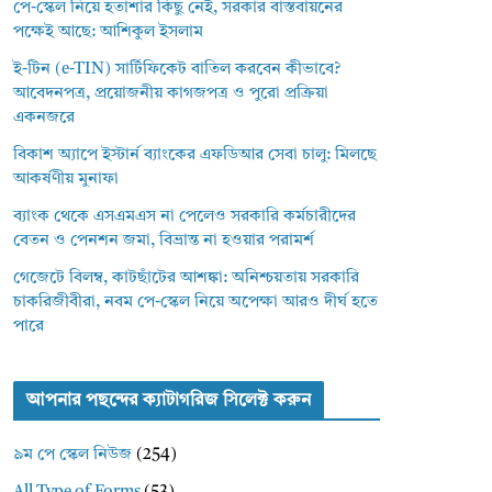
পে-স্কেল নিয়ে হতাশার কিছু নেই, সরকার বাস্তবায়নের
পক্ষেই আছে: আশিকুল ইসলাম
ই-টিন (e-TIN) সার্টিফিকেট বাতিল করবেন কীভাবে?
আবেদনপত্র, প্রয়োজনীয় কাগজপত্র ও পুরো প্রক্রিয়া
একনজরে
বিকাশ অ্যাপে ইস্টার্ন ব্যাংকের এফডিআর সেবা চালু: মিলছে
আকর্ষণীয় মুনাফা
ব্যাংক থেকে এসএমএস না পেলেও সরকারি কর্মচারীদের
বেতন ও পেনশন জমা, বিভ্রান্ত না হওয়ার পরামর্শ
গেজেটে বিলম্ব, কাটছাঁটের আশঙ্কা: অনিশ্চয়তায় সরকারি
চাকরিজীবীরা, নবম পে-স্কেল নিয়ে অপেক্ষা আরও দীর্ঘ হতে
পারে
আপনার পছন্দের ক্যাটাগরিজ সিলেক্ট করুন
৯ম পে স্কেল নিউজ
(254)