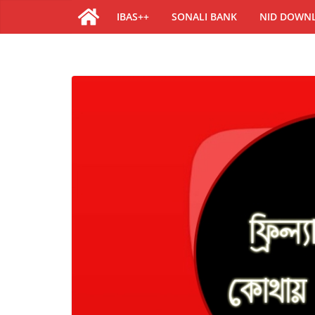
IBAS++
SONALI BANK
NID DOWN