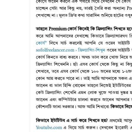
কোর্সে জয়েন করলে এক পর্যায়ে গিয়ে দেখবেন সে কোর্স P
চাচ্ছেন সেটা আর কিছু নয়, তারই তৈরি করা অন্যান্য Pre
শেখাচ্ছে না। মূলত ফ্রি’র কথা সারাদিন শুনিয়ে হাটের ওষ
তাহলে Premium কোর্স কিনেই কি ফ্রিল্যান্সিং শিখতে হব
করে আমি আপনাদের দেখাচ্ছে কিভাবে ফ্রিল্যান্সারগণ প্
কোর্স”
লিখে সার্চ করলেই আপনি যে ওয়েব সাইটটি প
sofolfreelancer.com › ফ্রিল্যান্সিং-শিখুন
ওয়েব সাইটটি 
কোর্স কিনতে বাধ্য করবে। অথচ ভাল করে খোজ নিয়ে জান
ফ্রিল্যান্সিং শিখেননি। হ্যাঁ এসব কোর্স থেকে কিছু 
শেখাবে, তবে এসব কোর্স থেকে ১০০ জনের মধ্যে ১-২জন প
কোন আয় করতে পারে না। তাই আমি আপনাকে সকল একজন ফ
জানেন বা ভাল হিন্দি বোঝেন তাহলে নিজেই ইউটিউবের সা
কেউ ফ্রিল্যান্সিং শেখেনি এমন লোক খুজে পাওয়া দুষ্কর
জানেন এবং কম্পিউটার চালনা করতে জানেন আপনার জন্
কৌশলটি জানা দরকার। আজ আমি শিখাবো
কিভাবে নিজে
কিভাবে ইউটিউব এ সার্চ করে শিখতে হয়?
প্রথমেই আস
Youtube.com
এ গিয়ে সার্চ করুন। দেখবেন ইংরেজী এ